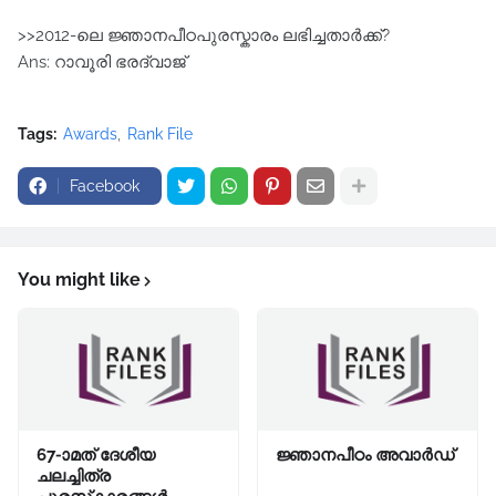
>>2012-ലെ ജ്ഞാനപീഠപുരസ്കാരം ലഭിച്ചതാര്‍ക്ക്?
Ans: റാവൂരി ഭരദ്വാജ്
Tags:
Awards
Rank File
Facebook
You might like
67-ാമത് ദേശീയ
ജ്ഞാനപീഠം അവാർഡ്
ചലച്ചിത്ര