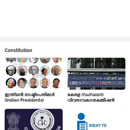
Constitution
ഇന്ത്യൻ രാഷ്ട്രപതിമാർ
കേരള സംസ്ഥാന
(Indian Presidents)
വിവരാവകാശകമ്മിഷൻ