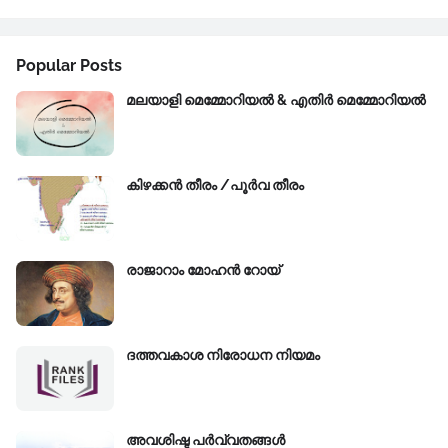
Popular Posts
മലയാളി മെമ്മോറിയൽ & എതിർ മെമ്മോറിയൽ
കിഴക്കന്‍ തീരം /പൂർവ തീരം
രാജാറാം മോഹൻ റോയ്‌
ദത്തവകാശ നിരോധന നിയമം
അവശിഷ്ട പർവ്വതങ്ങൾ