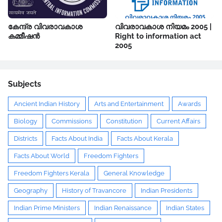
കേന്ദ്ര വിവരാവകാശ
വിവരാവകാശ നിയമം 2005 |
കമ്മീഷൻ
Right to information act
2005
Subjects
Ancient Indian History
Arts and Entertainment
Awards
Biology
Commissions
Constitution
Current Affairs
Districts
Facts About India
Facts About Kerala
Facts About World
Freedom Fighters
Freedom Fighters Kerala
General Knowledge
Geography
History of Travancore
Indian Presidents
Indian Prime Ministers
Indian Renaissance
Indian States