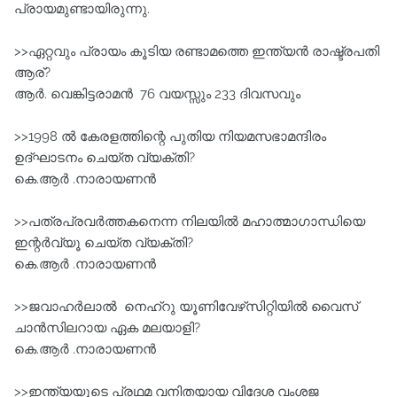
പ്രായമുണ്ടായിരുന്നു.
>>ഏറ്റവും പ്രായം കൂടിയ രണ്ടാമത്തെ ഇന്ത്യന്‍ രാഷ്ട്രപതി
ആര്?
ആര്‍. വെങ്കിട്ടരാമന്‍ 76 വയസ്സും 233 ദിവസവും
>>1998 ല്‍ കേരളത്തിന്റെ പുതിയ നിയമസഭാമന്ദിരം
ഉദ്ഘാടനം ചെയ്ത വ്യക്തി?
കെ.ആർ .നാരായണൻ
>>പത്രപ്രവര്‍ത്തകനെന്ന നിലയില്‍ മഹാത്മാഗാന്ധിയെ
ഇന്റര്‍വ്യൂ ചെയ്ത വ്യക്തി?
കെ.ആർ .നാരായണൻ
>>ജവാഹർലാൽ നെഹ്റു യൂണിവേഴ്‌സിറ്റിയില്‍ വൈസ്‌
ചാന്‍സിലറായ ഏക മലയാളി?
കെ.ആർ .നാരായണൻ
>>ഇന്ത്യയുടെ പ്രഥമ വനിതയായ വിദേശ വംശജ