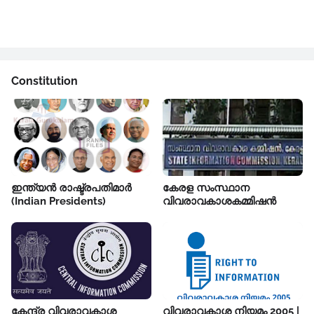
Constitution
ഇന്ത്യൻ രാഷ്ട്രപതിമാർ
കേരള സംസ്ഥാന
(Indian Presidents)
വിവരാവകാശകമ്മിഷൻ
കേന്ദ്ര വിവരാവകാശ
വിവരാവകാശ നിയമം 2005 |