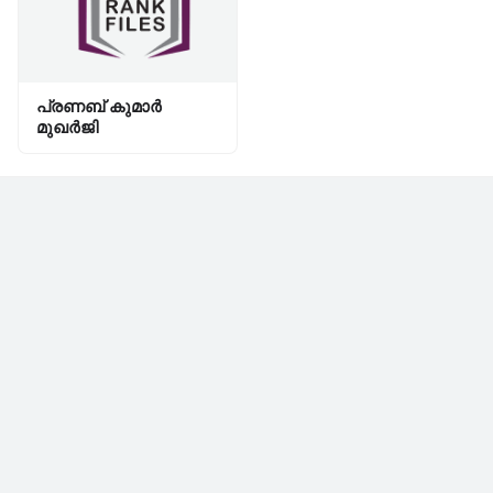
പ്രണബ് കുമാർ
മുഖർജി