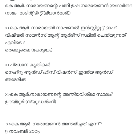
കെ.ആര്‍. നാരായണന്റെ പത്നി ഉഷ നാരായണന്‍ (യഥാര്‍ത്ഥ
നാമം- മാടിന്റ്‌ ടിന്റ്‌ (മ്യാന്‍മാര്‍))
>>കെ.ആര്‍. നാരായണ്‍ നാഷണല്‍ ഇന്‍സ്റ്റിറ്റൂട്ട്‌ ഓഫ്‌
വിഷ്വല്‍ സയന്‍സ്‌ ആന്റ്‌ ആര്‍ട്സ്‌ സ്ഥിതി ചെയ്യുന്നത്‌
എവിടെ ?
തെക്കുംതല (കോട്ടയം)
>>പ്രധാന കൃതികൾ
നെഹ്‌റു ആൻഡ് ഹിസ് വിഷൻസ് ,ഇന്ത്യ ആൻഡ്
അമേരിക്ക
>>കെ.ആര്‍.നാരായണന്റെ അന്ത്യവിശ്രമ സ്ഥലം?
ഉദയ്ഭൂമി (ന്യൂഡല്‍ഹി)
>>കെ.ആർ .നാരായണൻ അന്തരിച്ചത് എന്ന് ?
9 നവംബർ 2005