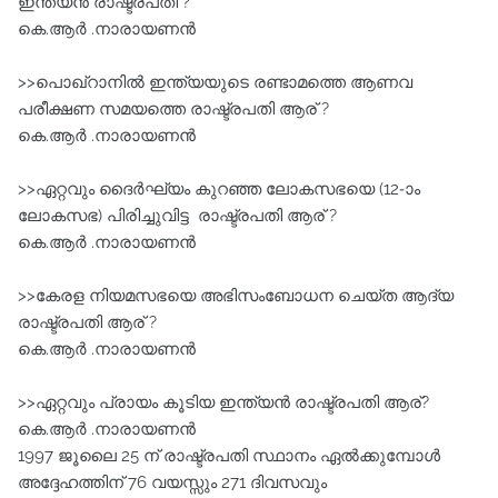
ഇന്ത്യൻ രാഷ്ട്രപതി ?
കെ.ആർ .നാരായണൻ
>>പൊഖ്റാനില്‍ ഇന്ത്യയുടെ രണ്ടാമത്തെ ആണവ
പരീക്ഷണ സമയത്തെ രാഷ്ട്രപതി ആര് ?
കെ.ആർ .നാരായണൻ
>>ഏറ്റവും ദൈര്‍ഘ്യം കുറഞ്ഞ ലോകസഭയെ (12-ാം
ലോകസഭ) പിരിച്ചുവിട്ട രാഷ്ട്രപതി ആര് ?
കെ.ആർ .നാരായണൻ
>>കേരള നിയമസഭയെ അഭിസംബോധന ചെയ്ത ആദ്യ
രാഷ്ട്രപതി ആര് ?
കെ.ആർ .നാരായണൻ
>>ഏറ്റവും പ്രായം കൂടിയ ഇന്ത്യന്‍ രാഷ്ട്രപതി ആര്?
കെ.ആർ .നാരായണൻ
1997 ജൂലൈ 25 ന്‌ രാഷ്ട്രപതി സ്ഥാനം ഏൽക്കുമ്പോൾ
അദ്ദേഹത്തിന്‌ 76 വയസ്സും 271 ദിവസവും