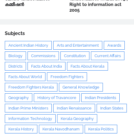
കമ്മീഷൻ
Right to information act
2005
Subjects
Ancient Indian History
Arts and Entertainment
Awards
Biology
Commissions
Constitution
Current Affairs
Districts
Facts About India
Facts About Kerala
Facts About World
Freedom Fighters
Freedom Fighters Kerala
General Knowledge
Geography
History of Travancore
Indian Presidents
Indian Prime Ministers
Indian Renaissance
Indian States
Information Technology
Kerala Geography
Kerala History
Kerala Navodhanam
Kerala Politics