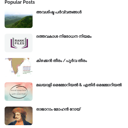
Popular Posts
അവശിഷ്ട പർവ്വതങ്ങൾ
ദത്തവകാശ നിരോധന നിയമം
കിഴക്കന്‍ തീരം /പൂർവ തീരം
മലയാളി മെമ്മോറിയൽ & എതിർ മെമ്മോറിയൽ
രാജാറാം മോഹൻ റോയ്‌