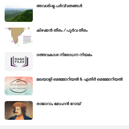
അവശിഷ്ട പർവ്വതങ്ങൾ
കിഴക്കന്‍ തീരം /പൂർവ തീരം
ദത്തവകാശ നിരോധന നിയമം
മലയാളി മെമ്മോറിയൽ & എതിർ മെമ്മോറിയൽ
രാജാറാം മോഹൻ റോയ്‌