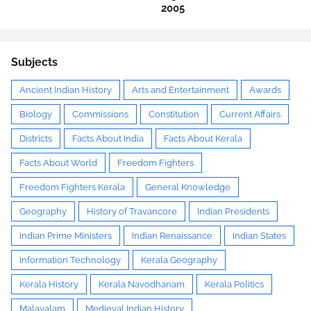
2005
Subjects
Ancient Indian History
Arts and Entertainment
Awards
Biology
Commissions
Constitution
Current Affairs
Districts
Facts About India
Facts About Kerala
Facts About World
Freedom Fighters
Freedom Fighters Kerala
General Knowledge
Geography
History of Travancore
Indian Presidents
Indian Prime Ministers
Indian Renaissance
Indian States
Information Technology
Kerala Geography
Kerala History
Kerala Navodhanam
Kerala Politics
Malayalam
Medieval Indian History