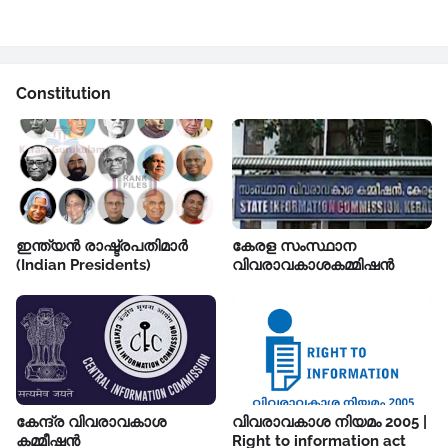
Constitution
ഇന്ത്യൻ രാഷ്ട്രപതിമാർ
കേരള സംസ്ഥാന
(Indian Presidents)
വിവരാവകാശകമ്മിഷൻ
കേന്ദ്ര വിവരാവകാശ
വിവരാവകാശ നിയമം 2005 |
കമ്മീഷൻ
Right to information act