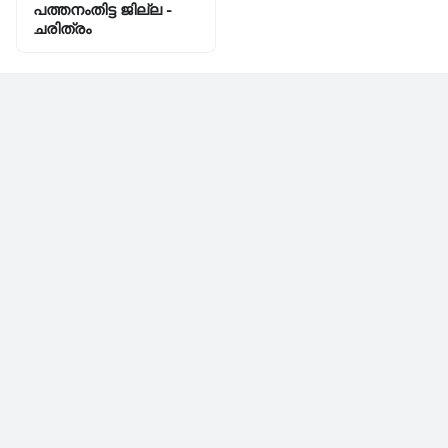
പത്തനംതിട്ട ജില്ല -
ചരിത്രം