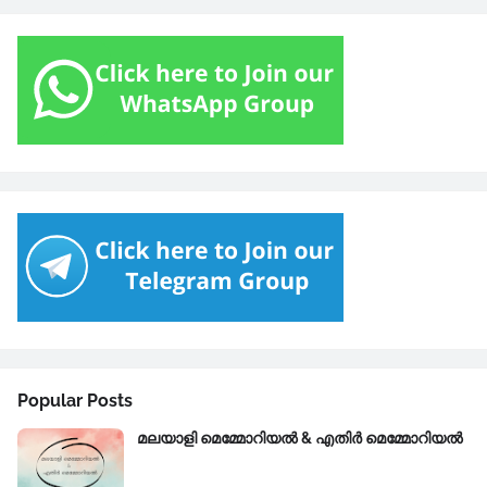
Popular Posts
മലയാളി മെമ്മോറിയൽ & എതിർ മെമ്മോറിയൽ