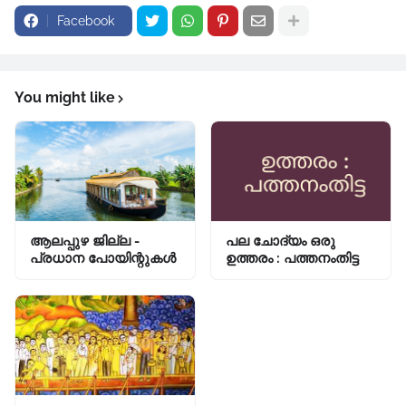
Facebook
You might like
ആലപ്പുഴ ജില്ല -
പല ചോദ്യം ഒരു
പ്രധാന പോയിന്റുകൾ
ഉത്തരം : പത്തനംതിട്ട