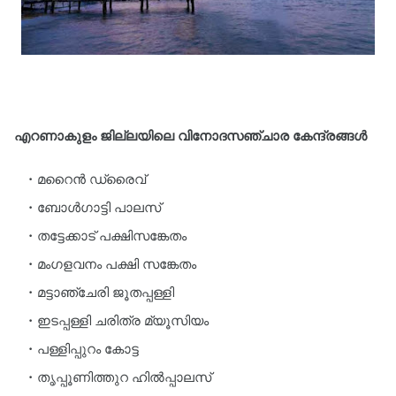
എറണാകുളം ജില്ലയിലെ വിനോദസഞ്ചാര കേന്ദ്രങ്ങൾ
മറൈൻ ഡ്രൈവ്‌
ബോൾഗാട്ടി പാലസ്‌
തട്ടേക്കാട്‌ പക്ഷിസങ്കേതം
മംഗളവനം പക്ഷി സങ്കേതം
മട്ടാഞ്ചേരി ജൂതപ്പള്ളി
ഇടപ്പള്ളി ചരിത്ര മ്യൂസിയം
പള്ളിപ്പുറം കോട്ട
തൃപ്പൂണിത്തുറ ഹിൽപ്പാലസ്‌