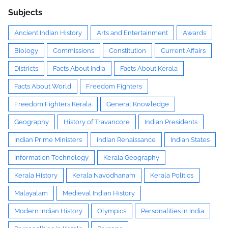
Subjects
Ancient Indian History
Arts and Entertainment
Awards
Biology
Commissions
Constitution
Current Affairs
Districts
Facts About India
Facts About Kerala
Facts About World
Freedom Fighters
Freedom Fighters Kerala
General Knowledge
Geography
History of Travancore
Indian Presidents
Indian Prime Ministers
Indian Renaissance
Indian States
Information Technology
Kerala Geography
Kerala History
Kerala Navodhanam
Kerala Politics
Malayalam
Medieval Indian History
Modern Indian History
Olympics
Personalities in India