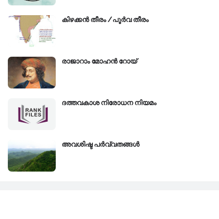
കിഴക്കന്‍ തീരം /പൂർവ തീരം
രാജാറാം മോഹൻ റോയ്‌
ദത്തവകാശ നിരോധന നിയമം
അവശിഷ്ട പർവ്വതങ്ങൾ