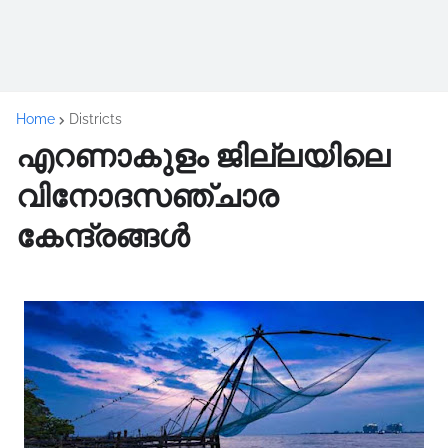
Home
Districts
എറണാകുളം ജില്ലയിലെ
വിനോദസഞ്ചാര
കേന്ദ്രങ്ങൾ