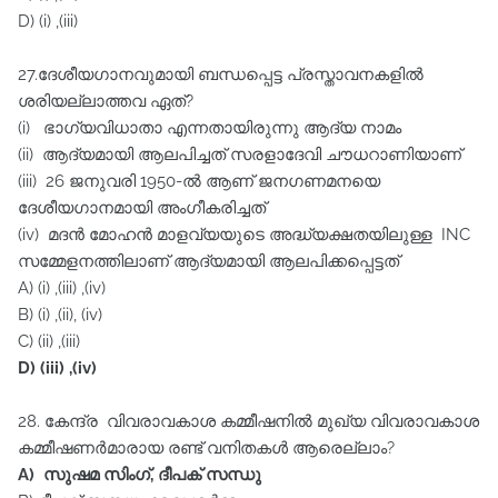
D) (i) ,(iii)
27.ദേശീയഗാനവുമായി ബന്ധപ്പെട്ട പ്രസ്താവനകളിൽ
ശരിയല്ലാത്തവ ഏത്‌?
(i) ഭാഗ്യവിധാതാ എന്നതായിരുന്നു ആദ്യ നാമം
(ii) ആദ്യമായി ആലപിച്ചത്‌ സരളാദേവി ചൗധറാണിയാണ്‌
(iii) 26 ജനുവരി 1950-ൽ ആണ്‌ ജനഗണമനയെ
ദേശീയഗാനമായി അംഗീകരിച്ചത്‌
(iv) മദൻ മോഹൻ മാളവ്യയുടെ അദ്ധ്യക്ഷതയിലുള്ള INC
സമ്മേളനത്തിലാണ്‌ ആദ്യമായി ആലപിക്കപ്പെട്ടത്‌
A) (i) ,(iii) ,(iv)
B) (i) ,(ii), (iv)
C) (ii) ,(iii)
D) (iii) ,(iv)
28. കേന്ദ്ര വിവരാവകാശ കമ്മീഷനിൽ മുഖ്യ വിവരാവകാശ
കമ്മീഷണർമാരായ രണ്ട്‌ വനിതകൾ ആരെല്ലാം?
A) സുഷമ സിംഗ്‌, ദീപക്‌ സന്ധു