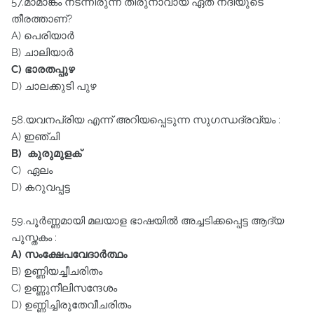
57.മാമാങ്കം നടന്നിരുന്ന തിരുനാവായ ഏത്‌ നദിയുടെ
തീരത്താണ്‌?
A) പെരിയാർ
B) ചാലിയാർ
C) ഭാരതപ്പുഴ
D) ചാലക്കുടി പുഴ
58.യവനപ്രിയ എന്ന്‌ അറിയപ്പെടുന്ന സുഗന്ധദ്രവ്യം :
A) ഇഞ്ചി
B) കുരുമുളക്‌
C) ഏലം
D) കറുവപ്പട്ട
59.പൂർണ്ണമായി മലയാള ഭാഷയിൽ അച്ചടിക്കപ്പെട്ട ആദ്യ
പുസ്തകം :
A) സംക്ഷേപവേദാർത്ഥം
B) ഉണ്ണിയച്ചീചരിതം
C) ഉണ്ണുനീലിസന്ദേശം
D) ഉണ്ണിച്ചിരുതേവീചരിതം