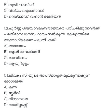
B) ലൂയി പാസ്ചർ
C) വില്യം ഐന്തോവൻ
D) റെയ്മൻഡ് വഹാൻ ദമേദിയൻ
63.പൂർണ്ണ ശയ്യാവലംബരായവരെ പരിചരിക്കുന്നവർക്ക്‌
പ്രതിമാസ ധനസഹായം നൽകുന്ന കേരളത്തിലെ
ആരോഗ്യക്ഷേമ പദ്ധതി ഏത്‌?
A) താലോലം
B) ആശ്വാസകിരൺ
C)സാന്ത്വനം
D) ആയുർദ്ദളം
64.ജീവകം സി യുടെ അപര്യാപ്തത മൂലമുണ്ടാകുന്ന
രോഗമേത്‌?
A) കണ
B) സ്കർവി
C) നിശാന്ധത
D) വായ്പ്പുണ്ണ്‌