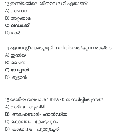
13.ഇന്ത്യയിലെ ശീതമരുഭൂമി ഏതാണ്‌?
A) സഹാറ
B) അറ്റക്കാമ
C) ലഡാക്ക്‌
D) ഥാർ
14.എവറസ്റ്റ്‌ കൊടുമുടി സ്ഥിതിചെയ്യുന്ന രാജ്യം :
A) ഇന്ത്യ
B) ചൈന
C) നേപ്പാൾ
D) ഭൂട്ടാൻ
15.ദേശീയ ജലപാത 1 (NW-1) ബന്ധിപ്പിക്കുന്നത്‌ :
A) സദിയ - ധുബ്രി
B) അലഹബാദ്‌ - ഹാൽഡിയ
C) കൊല്ലം - കോട്ടപുറം
D) കാക്കിനട - പുതുച്ചേരി