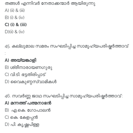
തങ്ങൾ എന്നിവർ നേതാക്കന്മാർ ആയിരുന്നു
A) (ii) & (iii)
B) (i) & (iv)
C) (i) & (iii)
D)(ii) & (iv)
45. കല്ലുമാല സമരം സംഘടിപ്പിച്ച സാമൂഹ്യപരിഷ്കർത്താവ്‌
:
A) അയ്യങ്കാളി
B) ശ്രീനാരായണഗുരു
C) വി.ടി. ഭട്ടതിരിപ്പാട്‌
D) വൈകുണ്ഠസ്വാമികൾ
46. സവർണ്ണ ജാഥ സംഘടിപ്പിച്ച സാമൂഹ്യപരിഷ്കർത്താവ്‌ :
A) മന്നത്ത്‌ പത്മനാഭൻ
B) എ.കെ. ഗോപാലൻ
C) കെ. കേളപ്പൻ
D) പി. കൃഷ്ണപിള്ള