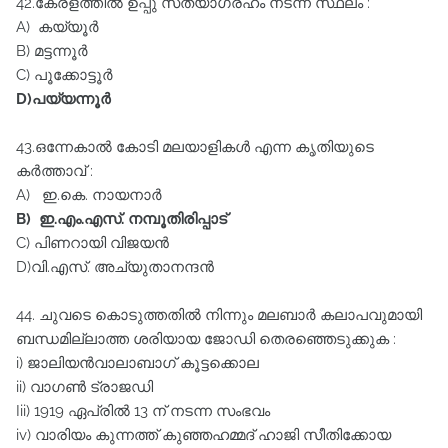
42.കേരളത്തിൽ ഉപ്പു സത്യാഗ്രഹം നടന്ന സ്ഥലം :
A) കയ്യൂർ
B) മട്ടന്നൂർ
C) പൂക്കോട്ടൂർ
D)പയ്യന്നൂർ
43.ഒന്നേകാൽ കോടി മലയാളികൾ എന്ന കൃതിയുടെ
കർത്താവ്‌ :
A) ഇ.കെ. നായനാർ
B) ഇ.എം.എസ്‌. നമ്പൂതിരിപ്പാട്‌
C) പിണറായി വിജയൻ
D)വി.എസ്‌. അച്യുതാനന്ദൻ
44. ചുവടെ കൊടുത്തതിൽ നിന്നും മലബാർ കലാപവുമായി
ബന്ധമില്ലാത്ത ശരിയായ ജോഡി തെരഞ്ഞെടുക്കുക :
i) ജാലിയൻവാലാബാഗ്‌ കൂട്ടക്കൊല
ii) വാഗൺ ട്രാജഡി
Iii) 1919 ഏപ്രിൽ 13 ന്‌ നടന്ന സംഭവം
iv) വാരിയം കുന്നത്ത്‌ കുഞ്ഞഹമ്മദ്‌ ഹാജി സീതിക്കോയ