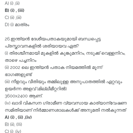
A) (i) ,(ii)
B) (i) , (iii)
C) (ii) ,(iii)
D) (i) മാത്രം
26.ഇന്ത്യൻ ദേശീയപതാകയുമായി ബന്ധപ്പെട്ട
പ്രസ്താവനകളിൽ ശരിയായവ ഏത്‌?
(i) തിരശ്ചീനമായി മുകളിൽ കുങ്കുമനിറം, നടുക്ക്‌ വെള്ളനിറം,
താഴെ പച്ചനിറം
(ii) 2002 ലെ ഇന്ത്യൻ പതാക നിയമത്തിൽ മൂന്ന്‌
ഭാഗങ്ങളുണ്ട്‌
(iii) നീളവും വീതിയും തമ്മിലുള്ള അനുപാതത്തിൽ ഏറ്റവും
ഉയർന്ന അളവ്‌ (മില്ലീമീറ്ററിൽ)
3600x2400 ആണ്‌.
(iv) ഖാദി വികസന ഗ്രാമീണ വ്യവസായ കാര്യാന്വേഷണ
സമിതിയാണ്‌ നിർമ്മാണശാലകൾക്ക്‌ അനുമതി നൽകുന്നത്‌
A) (i) , (ii) ,(iv)
B) (ii), (IIi)
C) (i) ,(iv)