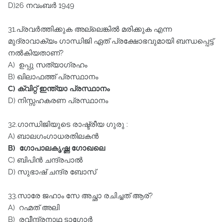
D)26 നവംബർ 1949
31.പ്രവർത്തിക്കുക അല്ലെങ്കിൽ മരിക്കുക എന്ന
മുദ്രാവാക്യം ഗാന്ധിജി ഏത്‌ പ്രക്ഷോഭവുമായി ബന്ധപ്പെട്ട്‌
നൽകിയതാണ്‌?
A) ഉപ്പു സത്യാഗ്രഹം
B) ഖിലാഫത്ത്‌ പ്രസ്ഥാനം
C) ക്വിറ്റ്‌ ഇന്ത്യാ പ്രസ്ഥാനം
D) നിസ്സഹകരണ പ്രസ്ഥാനം
32.ഗാന്ധിജിയുടെ രാഷ്ട്രീയ ഗുരു :
A) ബാലഗംഗാധരതിലകൻ
B) ഗോപാലകൃഷ്ണ ഗോഖലെ
C) ബിപിൻ ചന്ദ്രപാൽ
D) സുഭാഷ്‌ ചന്ദ്ര ബോസ്‌
33.സാരേ ജഹാം സേ അച്ഛാ രചിച്ചത്‌ ആര്‌?
A) റഹ്മത്‌ അലി
B) രവീന്ദ്രനാഥ ടാഗോർ