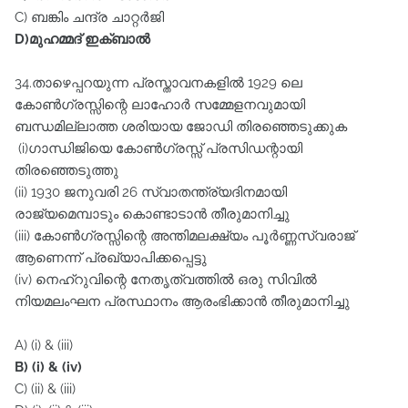
C) ബങ്കിം ചന്ദ്ര ചാറ്റർജി
D)മുഹമ്മദ്‌ ഇക്ബാൽ
34.താഴെപ്പറയുന്ന പ്രസ്താവനകളിൽ 1929 ലെ
കോൺഗ്രസ്സിന്റെ ലാഹോർ സമ്മേളനവുമായി
ബന്ധമില്ലാത്ത ശരിയായ ജോഡി തിരഞ്ഞെടുക്കുക
(i)ഗാന്ധിജിയെ കോൺഗ്രസ്സ്‌ പ്രസിഡന്റായി
തിരഞ്ഞെടുത്തു
(ii) 1930 ജനുവരി 26 സ്വാതന്ത്ര്യദിനമായി
രാജ്യമെമ്പാടും കൊണ്ടാടാൻ തീരുമാനിച്ചു
(iii) കോൺഗ്രസ്സിന്റെ അന്തിമലക്ഷ്യം പൂർണ്ണസ്വരാജ്‌
ആണെന്ന്‌ പ്രഖ്യാപിക്കപ്പെട്ടു
(iv) നെഹ്റുവിന്റെ നേതൃത്വത്തിൽ ഒരു സിവിൽ
നിയമലംഘന പ്രസ്ഥാനം ആരംഭിക്കാൻ തീരുമാനിച്ചു
A) (i) & (iii)
B) (i) & (iv)
C) (ii) & (iii)