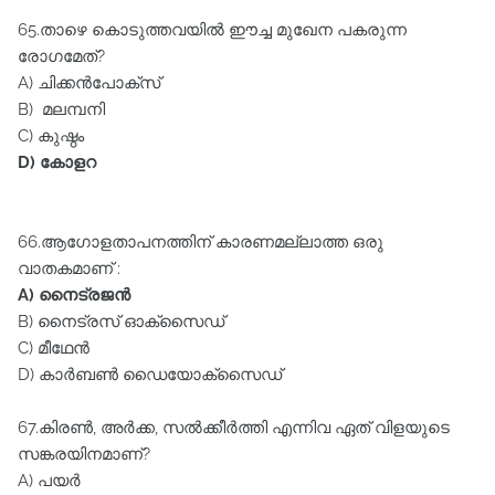
65.താഴെ കൊടുത്തവയിൽ ഈച്ച മുഖേന പകരുന്ന
രോഗമേത്‌?
A) ചിക്കൻപോക്സ്‌
B) മലമ്പനി
C) കുഷ്ഠം
D) കോളറ
66.ആഗോളതാപനത്തിന്‌ കാരണമല്ലാത്ത ഒരു
വാതകമാണ്‌ :
A) നൈട്രജൻ
B) നൈട്രസ് ഓക്സൈഡ്
C) മീഥേൻ
D) കാർബൺ ഡൈയോക്സൈഡ്
67.കിരൺ, അർക്ക, സൽക്കീർത്തി എന്നിവ ഏത്‌ വിളയുടെ
സങ്കരയിനമാണ്‌?
A) പയർ