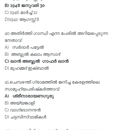
B) 1948 ജനുവരി 30
C) 1946 മാർച്ച്‌ 12
D)1942 ആഗസ്റ്റ്‌ 8
40.അതിർത്തി ഗാന്ധി എന്ന പേരിൽ അറിയപ്പെടുന്ന
നേതാവ്‌ :
A) സർദാർ പട്ടേൽ
B) അബ്ദുൽ കലാം ആസാദ്‌
C) ഖാൻ അബ്ദുൽ ഗാഫർ ഖാൻ
D) മുഹമ്മദ്‌ ഇക്ബാൽ
41.ചെമ്പഴന്തി ഗ്രാമത്തിൽ ജനിച്ച കേരളത്തിലെ
സാമൂഹ്യപരിഷ്‌കർത്താവ്:
A) ശ്രീനാരായണഗുരു
B) അയ്യങ്കാളി
C) വാഗ്ഭടാനന്ദൻ
D) ചട്ടമ്പിസ്വാമികൾ