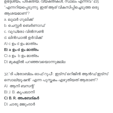
ഉദ്ദേശ്യം, പ്രക്രിയ, വ്യക്തികൾ, സ്ഥലം എന്നിവ “415
''എന്നറിയപ്പെടുന്നു. ഇത്‌ ആര്‌ വികസിപ്പിച്ചെടുത്ത ഒരു
ആശയമാണ്‌ ?
a. ലൂഥർ ഗുലിക്ക്‌
b. ചെസ്റ്റർ ബെർണാഡ്‌
c. വുഡ്രോ വിൽസൺ
d. ലിൻഡാൽ ഉർവിക്ക്‌
A) c ഉം d ഉം മാത്രം
B) a ഉം d ഉം മാത്രം
C) a ഉം b ഉം മാത്രം
D) മുകളിൽ പറഞ്ഞവയൊന്നുമല്ല
32.“ദി പ്രോബ്ലം ഓഫ്‌ റുപീ : ഇട്സ്‌ ഒറിജിൻ ആൻഡ്‌ ഇട്സ്‌
സൊല്യൂഷൻ” എന്ന പുസ്തകം എഴുതിയത്‌ ആരാണ്‌ ?
A) ആനി ബസന്റ്‌
B) J. B. കൃപലാനി
C) B. R. അംബേദ്കർ
D) ചാരു മജുംദാർ