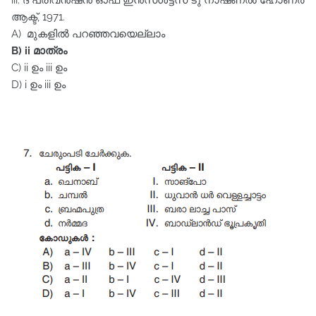
iii. ദ പ്രിവൻഷൻ ഓഫ്‌ ഇൻസൾട്ട്സ്‌ ടു നാഷണൽ ഹോണർ
ആക്ട്‌, 1971.
A) മുകളിൽ പറഞ്ഞവയെല്ലാം
B) ii മാത്രം
C) ii ഉം iii ഉം
D) i ഉം iii ഉം