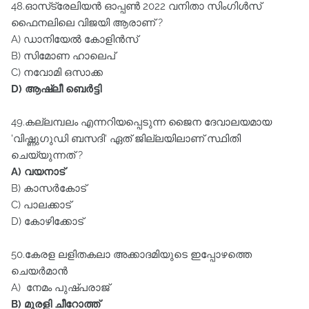
48.ഓസ്‌ട്രേലിയൻ ഓപ്പൺ 2022 വനിതാ സിംഗിൾസ്‌
ഫൈനലിലെ വിജയി ആരാണ്‌ ?
A) ഡാനിയേൽ കോളിൻസ്‌
B) സിമോണ ഹാലെപ്‌
C) നവോമി ഒസാക്ക
D) ആഷ്ലീ ബെർട്ടി
49.കല്ലമ്പലം എന്നറിയപ്പെടുന്ന ജൈന ദേവാലയമായ
'വിഷ്ണുഗുഡി ബസദി' ഏത്‌ ജില്ലയിലാണ്‌ സ്ഥിതി
ചെയ്യുന്നത്‌ ?
A) വയനാട്‌
B) കാസർകോട്‌
C) പാലക്കാട്‌
D) കോഴിക്കോട്‌
50.കേരള ലളിതകലാ അക്കാദമിയുടെ ഇപ്പോഴത്തെ
ചെയർമാൻ
A) നേമം പുഷ്പരാജ്‌
B) മുരളി ചീറോത്ത്‌