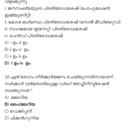
വിളിക്കുന്നു
i. ജനസംഖ്യയുടെ പ്രതിരോധശേഷി (പോപുലേഷൻ
ഇമ്മ്യൂണിറ്റി)
ii. കോശ മധ്യസ്ഥ പ്രതിരോധശേഷി (സെൽ മീഡിയേറ്റഡ്‌)
iii. സഹജമായ (ഇന്നേറ്റ്‌) പ്രതിരോധശേഷി
iv. ഹെർഡ്‌ പ്രതിരോധശേഷി
A) i ഉം iii ഉം
B) ii ഉം iv ഉം
C) ii ഉം iii ഉം
D) i ഉം iv ഉം
38.ഏത്‌ രോഗം നിർമ്മാർജ്ജനം ചെയ്യുന്നതിനായാണ്‌
സർക്കാർ വൻതോതിലുള്ള ഡ്രഗ്‌ അഡ്മിനിസ്ട്രേഷൻ
നടത്തുന്നത്‌ ?
A) മലേറിയ
B) ഫൈലേറിയ
C) ഡെങ്കിപ്പനി
D) ചിക്കൻഗുനിയ