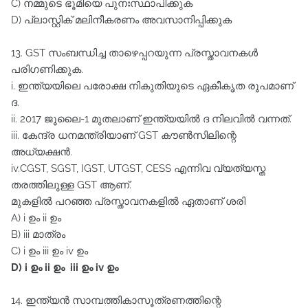
C) നമ്മുടെ ഭൂമിയെ പുനഃസ്ഥാപിക്കുക
D) പ്ലാസ്റ്റിക്‌ മലിനീകരണം അവസാനിപ്പിക്കുക
13. GST സംബന്ധിച്ച താഴെപ്പറയുന്ന പ്രസ്താവനകൾ
പരിഗണിക്കുക.
i. ഇന്ത്യയിലെ പരോക്ഷ നികുതിയുടെ ഏകീകൃത രൂപമാണ്‌
ദ.
ii. 2017 ജൂലൈ-1 മുതലാണ്‌ ഇന്ത്യയിൽ ദ നിലവിൽ വന്നത്‌.
iii. കേന്ദ്ര ധനമന്ത്രിയാണ്‌ GST കൗൺസിലിന്റെ
അധ്യക്ഷൻ.
iv.CGST, SGST, IGST, UTGST, CESS എന്നിവ വ്യത്യസ്ത
തരത്തിലുള്ള GST ആണ്‌.
മുകളിൽ പറഞ്ഞ പ്രസ്താവനകളിൽ ഏതാണ്‌ ശരി
A) i ഉം ii ഉം
B) iii മാത്രം
C) i ഉം iii ഉം iv ഉം
D) i ഉം ii ഉം iii ഉം iv ഉം
14. ഇന്ത്യൻ സാമ്പത്തികാസൂത്രണത്തിന്റെ