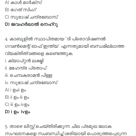
A) കാൾ മാർക്സ്‌
B) ഭഗത്‌ സിംഗ്‌
C) സുഭാഷ്‌ ചന്ദ്രബോസ്‌
D) ജവഹർലാൽ നെഹ്റു
4. കാബൂളിൽ സ്ഥാപിതമായ “ദി പ്രൊവിഷണൽ
ഗവൺമെന്റ്‌ ഓഫ്‌ ഇന്ത്യ” എന്നതുമായി ബന്ധമില്ലാത്ത
വ്യക്തിത്വങ്ങളെ കണ്ടെത്തുക.
i. ക്യാപ്റ്റൻ ലക്ഷ്മി
ii. മഹേന്ദ്ര പ്രതാപ്‌
iii. ചെമ്പകരാമൻ പിള്ള
iv. സുഭാഷ്‌ ചന്ദ്രബോസ്‌
A) i ഉംii ഉം
B) ii ഉം iii ഉം
C) iii ഉം ivഉം
D) i ഉം ivഉം
5. താഴെ ലിസ്റ്റ്‌ ചെയ്തിരിക്കുന്ന ചില പ്രമുഖ ലോക
സംഘടനകളെ സംബന്ധിച്ച്‌ ശരിയായി പൊരുത്തപ്പെടുന്ന