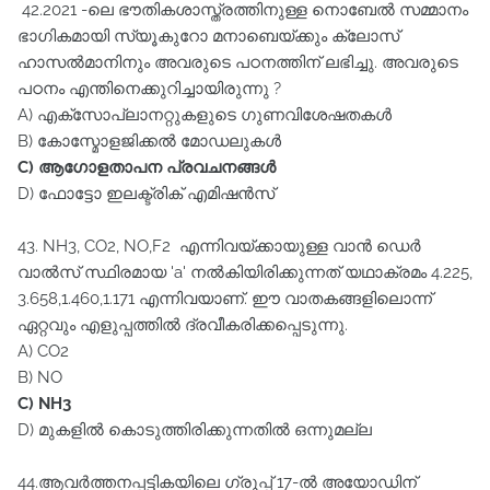
42.2021 -ലെ ഭൗതികശാസ്ത്രത്തിനുള്ള നൊബേൽ സമ്മാനം
ഭാഗികമായി സ്യൂകുറോ മനാബെയ്ക്കും ക്ലോസ്‌
ഹാസൽമാനിനും അവരുടെ പഠനത്തിന്‌ ലഭിച്ചു. അവരുടെ
പഠനം എന്തിനെക്കുറിച്ചായിരുന്നു ?
A) എക്സോപ്ലാനറ്റുകളുടെ ഗുണവിശേഷതകൾ
B) കോസ്മോളജിക്കൽ മോഡലുകൾ
C) ആഗോളതാപന പ്രവചനങ്ങൾ
D) ഫോട്ടോ ഇലക്ട്രിക് എമിഷൻസ്‌
43. NH3, CO2, NO,F2 എന്നിവയ്ക്കായുള്ള വാൻ ഡെർ
വാൽസ്‌ സ്ഥിരമായ 'a' നൽകിയിരിക്കുന്നത്‌ യഥാക്രമം 4.225,
3.658,1.460,1.171 എന്നിവയാണ്‌. ഈ വാതകങ്ങളിലൊന്ന്‌
ഏറ്റവും എളുപ്പത്തിൽ ദ്രവീകരിക്കപ്പെടുന്നു.
A) CO2
B) NO
C) NH3
D) മുകളിൽ കൊടുത്തിരിക്കുന്നതിൽ ഒന്നുമല്ല
44.ആവർത്തനപ്പട്ടികയിലെ ഗ്രൂപ്പ്‌ 17-ൽ അയോഡിന്‌