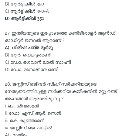
B) ആർട്ടിക്കിൾ 350
C) ആർട്ടിക്കിൾ 350-A
D) ആർട്ടിക്കിൾ 351
27. ഇന്ത്യയുടെ ഇപ്പോഴത്തെ കൺട്രോളർ ആൻഡ്‌
ഓഡിറ്റർ ജനറൽ ആരാണ്‌ ?
A) ഗിരീഷ്‌ ചന്ദ്ര മുർമു
B) ആർ. വെങ്കിട്ടരമണി
C) ഡോ. ഭഗവാൻ ലാൽ സാഹ്നി
D) ഡോ. മനോജ്‌ സോണി
28. ജസ്റ്റിസ്‌ രജീന്ദർ സിംഗ്‌ സർക്കറിയയുടെ
നേതൃത്വത്തിലുള്ള സർക്കറിയ കമ്മീഷനിൽ മറ്റു രണ്ട്‌
അംഗങ്ങൾ ആരായിരുന്നു ?
i. ബി. ശിവരാമൻ
ii. ഡോ. എസ്‌. ആർ. സെൻ
iii. കെ. കുഞ്ഞാമൻ
iv. ജസ്റ്റിസ്‌ ജെ. പാട്ടിൽ
A) i മാത്രം