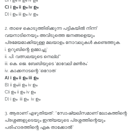
B) i ഉം iii ഉം iv ഉം
C) i ഉം ii ഉം iv ഉം
D) i ഉം iii ഉം iv ഉം
2. താഴെ കൊടുത്തിരിക്കുന്ന പട്ടികയിൽ നിന്ന്‌
വയനാടിനെയും അവിടുത്തെ ജനങ്ങളെയും
പ്രമേയമാക്കിയുള്ള മലയാളം നോവലുകൾ കണ്ടെത്തുക.
i. ഉറൂബിന്റെ ഉമ്മാച്ചു'
ii. പി. വത്സലയുടെ നെല്ല്‌ '
iii. കെ. ജെ. ബേബിയുടെ 'മാവേലി മൺരം'
iv. കാക്കനാടന്റെ 'ഒറോത'
A) i ഉം ii ഉം iii ഉം
B) ii ഉംiii ഉം iv ഉം
C)i ഉം ii ഉം iv ഉം
D) i ഉം iii ഉം iv ഉം
3. ആരാണ്‌ എഴുതിയത്‌ : “സോഷ്യലിസമാണ്‌ ലോകത്തിന്റെ
പ്രശ്നങ്ങളുടെയും ഇന്ത്യയുടെ പ്രശ്നത്തിന്റെയും
പരിഹാരത്തിന്റെ ഏക താക്കോൽ”