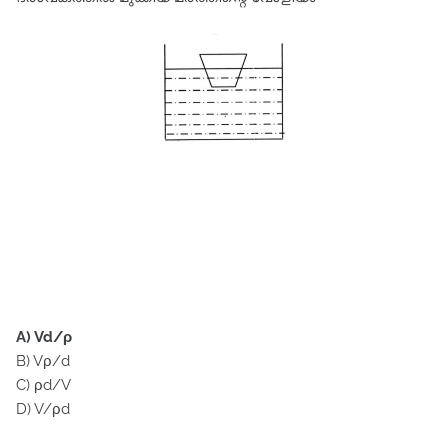
A) Vd/ρ
B) Vρ/d
C) ρd/V
D) V/ρd