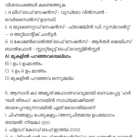
വിശദാംശങ്ങൾ കണ്ടെത്തുക.
i. ദ ലീഗ്‌ ഓഫ്‌ നേഷൻസ്‌ - വുഡ്രോ വിൽസൺ -
വെർസൈൽസ്‌ ഉടമ്പടി.
ii. ദ യുണൈറ്റഡ്‌ നേഷൻസ്‌ - ഫ്രാങ്ക്ലിൻ ഡി. റൂസ്വെൽറ്റ്‌
-- ദ അറ്റ്ലാന്റിക്‌ ചാർട്ടർ.
iii. ദ കോമൺവെൽത്ത്‌ ഓഫ്‌ നേഷൻസ്‌ - ആർതർ ജെയിംസ്‌
ബാൽഫോർ - സ്റ്റാറ്റ്യൂട്ട്‌ ഓഫ്‌ വെസ്റ്റ്മിൻസ്റ്റർ
A) മുകളിൽ പറഞ്ഞവയെല്ലാം
B) i ഉം ii ഉംമാത്രം
C) ii ഉം iii ഉം മാത്രം
D) മുകളിൽ പറഞ്ഞവ ഒന്നുമല്ല
6. ആസാദി കാ അമൃത്‌ മഹോത്സവവുമായി ബന്ധപ്പെട്ട 'ഹർ
ഘർ തിരംഗ' കാമ്പയിൻ സാധ്യമാക്കിയത്‌
താഴെപ്പറയുന്നവയിൽ ഏത്‌ ഭേദഗതിയാണ്‌
i. ചിഹ്നങ്ങളും പേരുകളും (അനുചിതമായ ഉപയോഗം
തടയൽ) നിയമം1 950.
ii. ഫ്ളാഗ്‌ കോഡ്‌ ഓഫ്‌ ഇന്ത്യ 2002.