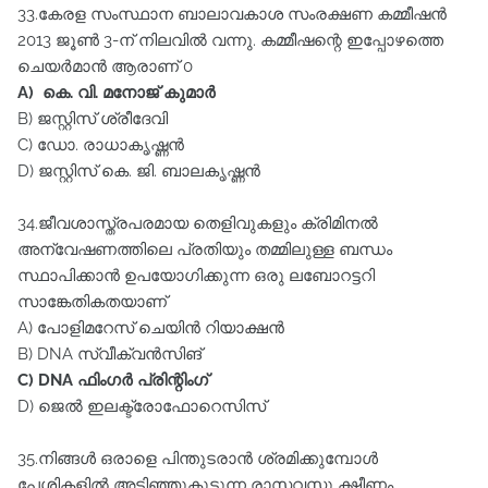
33.കേരള സംസ്ഥാന ബാലാവകാശ സംരക്ഷണ കമ്മീഷൻ
2013 ജൂൺ 3-ന്‌ നിലവിൽ വന്നു. കമ്മീഷന്റെ ഇപ്പോഴത്തെ
ചെയർമാൻ ആരാണ്‌ 0
A) കെ. വി. മനോജ്‌ കുമാർ
B) ജസ്റ്റിസ്‌ ശ്രീദേവി
C) ഡോ. രാധാകൃഷ്ണൻ
D) ജസ്റ്റിസ്‌ കെ. ജി. ബാലകൃഷ്ണൻ
34.ജീവശാസ്ത്രപരമായ തെളിവുകളും ക്രിമിനൽ
അന്വേഷണത്തിലെ പ്രതിയും തമ്മിലുള്ള ബന്ധം
സ്ഥാപിക്കാൻ ഉപയോഗിക്കുന്ന ഒരു ലബോറട്ടറി
സാങ്കേതികതയാണ്‌
A) പോളിമറേസ്‌ ചെയിൻ റിയാക്ഷൻ
B) DNA സ്വീക്വൻസിങ്‌
C) DNA ഫിംഗർ പ്രിന്റിംഗ്‌
D) ജെൽ ഇലക്ട്രോഫോറെസിസ്‌
35.നിങ്ങൾ ഒരാളെ പിന്തുടരാൻ ശ്രമിക്കുമ്പോൾ
പേശികളിൽ അടിഞ്ഞുകൂടുന്ന രാസവസ്തു ക്ഷീണം