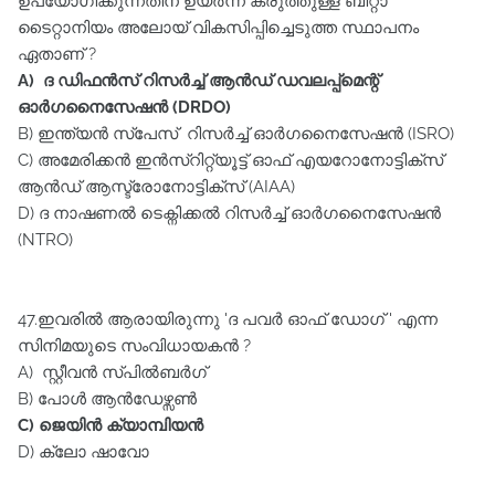
ഉപയോഗിക്കുന്നതിന്‌ ഉയർന്ന കരുത്തുള്ള ബീറ്റാ
ടൈറ്റാനിയം അലോയ്‌ വികസിപ്പിച്ചെടുത്ത സ്ഥാപനം
ഏതാണ്‌ ?
A) ദ ഡിഫൻസ്‌ റിസർച്ച്‌ ആൻഡ്‌ ഡവലപ്പ്മെന്റ്‌
ഓർഗനൈസേഷൻ (DRDO)
B) ഇന്ത്യൻ സ്പേസ് റിസർച്ച്‌ ഓർഗനൈസേഷൻ (ISRO)
C) അമേരിക്കൻ ഇൻസ്റിറ്റ്യൂട്ട്‌ ഓഫ്‌ എയറോനോട്ടിക്സ്‌
ആൻഡ്‌ ആസ്ട്രോനോട്ടിക്സ്‌ (AIAA)
D) ദ നാഷണൽ ടെക്നിക്കൽ റിസർച്ച്‌ ഓർഗനൈസേഷൻ
(NTRO)
47.ഇവരിൽ ആരായിരുന്നു 'ദ പവർ ഓഫ്‌ ഡോഗ്‌ ' എന്ന
സിനിമയുടെ സംവിധായകൻ ?
A) സ്റ്റീവൻ സ്പിൽബർഗ്‌
B) പോൾ ആൻഡേഴ്സൺ
C) ജെയിൻ ക്യാമ്പിയൻ
D) ക്ലോ ഷാവോ