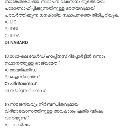
സാങ്കേതികവിദ്യ, സ്ഥാപന വികസനം തുടങ്ങിയവ
പ്രോത്സാഹിപ്പിക്കുന്നതിനുള്ള ദൗത്യവുമായി
പ്രവർത്തിക്കുന്ന ധനകാര്യ സ്ഥാപനത്തെ തിരിച്ചറിയുക.
A) LIC
B) IDBI
C) IRDA
D) NABARD
18.2022-ലെ വേൾഡ്‌ ഹാപ്പിനസ്‌ റിപ്പോർട്ടിൽ ഒന്നാം
സ്ഥാനത്തുള്ള രാജ്യമേത്‌ ?
A) അയർലൻഡ്‌
B) ഐസ്‌ലാൻഡ്‌
C) ഫിൻലാൻഡ്‌
D) സ്വിറ്റ്സർലൻഡ്‌
19.സൗജന്യവും നിർബന്ധിതവുമായ
വിദ്യാഭ്യാസത്തിനുള്ള അവകാശം എത്ര വർഷം
വരെയുണ്ട്‌ ?
A) 10 വർഷം