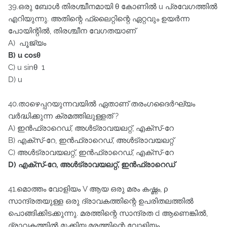
39.ഒരു ബോൾ തിരശ്ചീനമായി θ കോണിൽ u പ്രവേഗത്തിൽ
എറിയുന്നു. അതിന്റെ ഫ്ലൈറ്റിന്റെ ഏറ്റവും ഉയർന്ന
പോയിന്റിൽ, തിരശ്ചീന വേഗതയാണ്‌
A) പൂജ്യം
B) u cosθ
C) u sinθ 1
D) u
40.താഴെപ്പറയുന്നവയിൽ ഏതാണ്‌ തരംഗദൈർഘ്യം
വർദ്ധിക്കുന്ന ക്രമത്തിലുള്ളത്‌ ?
A) ഇൻഫ്രാറെഡ്‌, അൾട്രാവയലറ്റ്‌, എക്സ്‌-റേ
B) എക്സ്‌-റേ, ഇൻഫ്രാറെഡ്‌, അൾട്രാവയലറ്റ്‌
C) അൾട്രാവയലറ്റ്‌, ഇൻഫ്രാറെഡ്‌, എക്സ്‌-റേ
D) എക്സ്‌-റേ, അൾട്രാവയലറ്റ്‌, ഇൻഫ്രാറെഡ്‌
41.മൊത്തം വോളിയം V ആയ ഒരു മരം കഷ്ണം, ρ
സാന്ദ്രതയുള്ള ഒരു ദ്രാവകത്തിന്റെ ഉപരിതലത്തിൽ
പൊങ്ങിക്കിടക്കുന്നു. മരത്തിന്റെ സാന്ദ്രത d ആണെങ്കിൽ,
ദ്രാവകത്തിൽ മുക്കിയ മരത്തിന്റെ വോളിയം