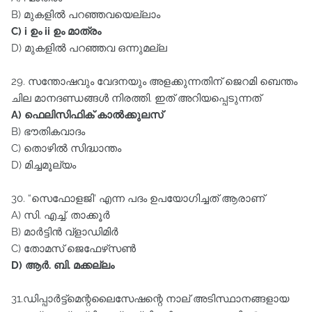
B) മുകളിൽ പറഞ്ഞവയെല്ലാം
C) i ഉം ii ഉം മാത്രം
D) മുകളിൽ പറഞ്ഞവ ഒന്നുമല്ല
29. സന്തോഷവും വേദനയും അളക്കുന്നതിന്‌ ജെറമി ബെന്തം
ചില മാനദണ്ഡങ്ങൾ നിരത്തി. ഇത്‌ അറിയപ്പെടുന്നത്‌
A) ഫെലിസിഫിക്‌ കാൽക്കുലസ്‌
B) ഭൗതികവാദം
C) തൊഴിൽ സിദ്ധാന്തം
D) മിച്ചമൂല്യം
30. “സെഫോളജി' എന്ന പദം ഉപയോഗിച്ചത്‌ ആരാണ്‌
A) സി. എച്ച്‌. താക്കൂർ
B) മാർട്ടിൻ വ്‌ളാഡിമിർ
C) തോമസ്‌ ജെഫേഴ്‌സൺ
D) ആർ. ബി. മക്കല്ലം
31.ഡിപ്പാർട്ട്‌മെന്റലൈസേഷന്റെ നാല്‌ അടിസ്ഥാനങ്ങളായ