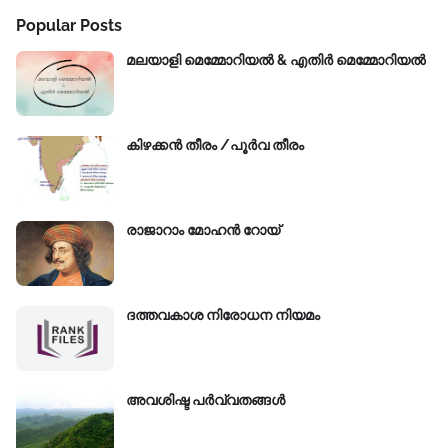
Popular Posts
മലയാളി മെമ്മോറിയൽ & എതിർ മെമ്മോറിയൽ
കിഴക്കന്‍ തീരം /പൂർവ തീരം
രാജാറാം മോഹൻ റോയ്‌
ദത്തവകാശ നിരോധന നിയമം
അവശിഷ്ട പർവ്വതങ്ങൾ