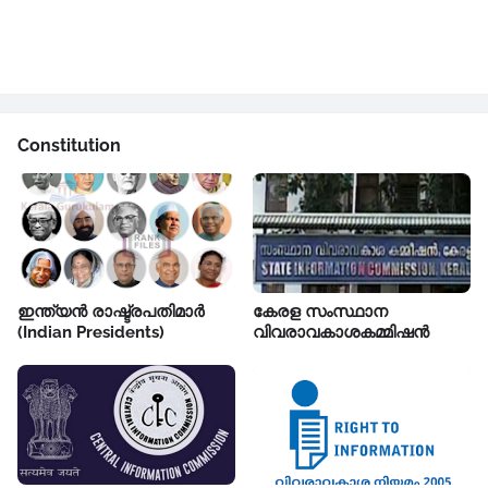
Constitution
ഇന്ത്യൻ രാഷ്ട്രപതിമാർ
കേരള സംസ്ഥാന
(Indian Presidents)
വിവരാവകാശകമ്മിഷൻ