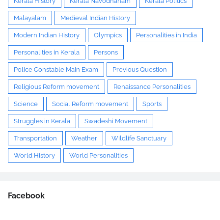
Kerala History
Kerala Navodhanam
Kerala Politics
Malayalam
Medieval Indian History
Modern Indian History
Olympics
Personalities in India
Personalities in Kerala
Persons
Police Constable Main Exam
Previous Question
Religious Reform movement
Renaissance Personalities
Science
Social Reform movement
Sports
Struggles in Kerala
Swadeshi Movement
Transportation
Weather
Wildlife Sanctuary
World History
World Personalities
Facebook