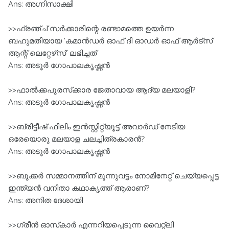
Ans: അഗ്നിസാക്ഷി
>>ഫ്രഞ്ച് സര്‍ക്കാരിന്റെ രണ്ടാമത്തെ ഉയര്‍ന്ന
ബഹുമതിയായ 'കമാന്‍ഡര്‍ ഓഫ് ദി ഓഡര്‍ ഓഫ് ആര്‍ട്‌സ്
ആന്റ് ലെറ്റേഴ്‌സ്' ലഭിച്ചത്
Ans: അടൂര്‍ ഗോപാലകൃഷ്ണന്‍
>>ഫാല്‍ക്കപുരസ്‌ക്കാര ജേതാവായ ആദ്യ മലയാളി?
Ans: അടൂര്‍ ഗോപാലകൃഷ്ണന്‍
>>ബ്രിട്ടീഷ് ഫിലിം ഇന്‍സ്റ്റിറ്റ്യൂട്ട് അവാര്‍ഡ് നേടിയ
ഒരേയൊരു മലയാള ചലച്ചിത്രകാരന്‍?
Ans: അടൂര്‍ ഗോപാലകൃഷ്ണന്‍
>>ബുക്കര്‍ സമ്മാനത്തിന് മൂന്നുവട്ടം നോമിനേറ്റ് ചെയ്യപ്പെട്ട
ഇന്ത്യന്‍ വനിതാ കഥാകൃത്ത് ആരാണ്?
Ans: അനിത ദേശായി
>>ഗ്രീന്‍ ഓസ്‌കാര്‍ എന്നറിയപ്പെടുന്ന വൈറ്റ്‌ലി