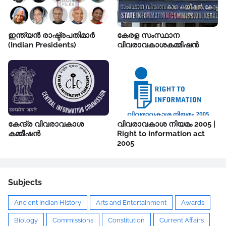
ഇന്ത്യൻ രാഷ്ട്രപതിമാർ
കേരള സംസ്ഥാന
(Indian Presidents)
വിവരാവകാശകമ്മിഷൻ
കേന്ദ്ര വിവരാവകാശ
വിവരാവകാശ നിയമം 2005 |
കമ്മീഷൻ
Right to information act
2005
Subjects
Ancient Indian History
Arts and Entertainment
Awards
Biology
Commissions
Constitution
Current Affairs