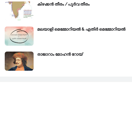
കിഴക്കന്‍ തീരം /പൂർവ തീരം
മലയാളി മെമ്മോറിയൽ & എതിർ മെമ്മോറിയൽ
രാജാറാം മോഹൻ റോയ്‌