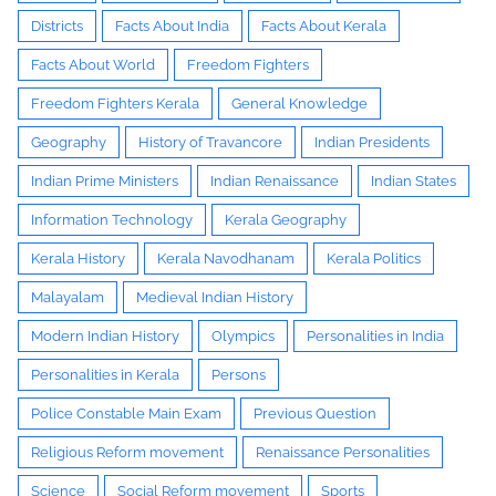
Districts
Facts About India
Facts About Kerala
Facts About World
Freedom Fighters
Freedom Fighters Kerala
General Knowledge
Geography
History of Travancore
Indian Presidents
Indian Prime Ministers
Indian Renaissance
Indian States
Information Technology
Kerala Geography
Kerala History
Kerala Navodhanam
Kerala Politics
Malayalam
Medieval Indian History
Modern Indian History
Olympics
Personalities in India
Personalities in Kerala
Persons
Police Constable Main Exam
Previous Question
Religious Reform movement
Renaissance Personalities
Science
Social Reform movement
Sports