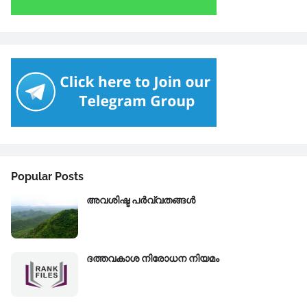
Popular Posts
അവശിഷ്ട പർവ്വതങ്ങൾ
ദത്തവകാശ നിരോധന നിയമം