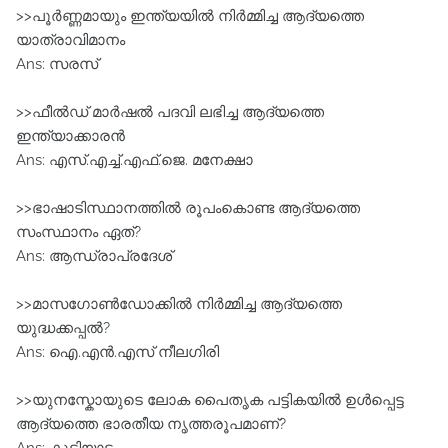
>>പൂര്‍ണ്ണമായും ഇന്ത്യയില്‍ നിര്‍മ്മിച്ച ആദ്യത്തെ
യാത്രാവിമാനം
Ans: സരസ്
>>ഫീല്‍ഡ് മാര്‍ഷല്‍ പദവി ലഭിച്ച ആദ്യത്തെ
ഇന്ത്യാക്കാരന്‍
Ans: എസ്.എച്ച്.എഫ്.ജെ. മനേക്ഷാ
>>ഭാഷാടിസ്ഥാനത്തില്‍ രൂപംകൊണ്ട ആദ്യത്തെ
സംസ്ഥാനം ഏത്?‍
Ans: ആന്ധ്രാപ്രദേശ്
>>മാസഗോൺഡോക്കിൽ നിർമ്മിച്ച ആദ്യത്തെ
യുദ്ധക്കപ്പൽ?
Ans: ഐ.എൻ.എസ് നീലഗിരി
>>യുനസ്കോയുടെ ലോക പൈതൃക പട്ടികയില്‍ ഉള്‍പ്പെട്ട
ആദ്യത്തെ ഭാരതീയ നൃത്തരൂപമാണ്?