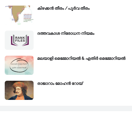
കിഴക്കന്‍ തീരം /പൂർവ തീരം
ദത്തവകാശ നിരോധന നിയമം
മലയാളി മെമ്മോറിയൽ & എതിർ മെമ്മോറിയൽ
രാജാറാം മോഹൻ റോയ്‌