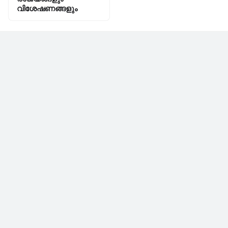
വിശേഷണങ്ങളും