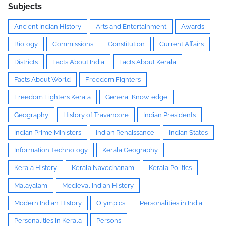
Subjects
Ancient Indian History
Arts and Entertainment
Awards
Biology
Commissions
Constitution
Current Affairs
Districts
Facts About India
Facts About Kerala
Facts About World
Freedom Fighters
Freedom Fighters Kerala
General Knowledge
Geography
History of Travancore
Indian Presidents
Indian Prime Ministers
Indian Renaissance
Indian States
Information Technology
Kerala Geography
Kerala History
Kerala Navodhanam
Kerala Politics
Malayalam
Medieval Indian History
Modern Indian History
Olympics
Personalities in India
Personalities in Kerala
Persons