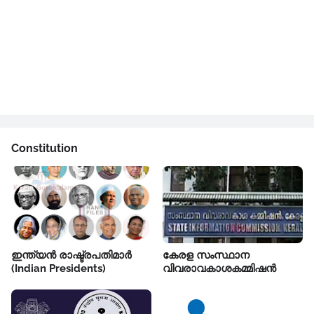
Constitution
ഇന്ത്യൻ രാഷ്ട്രപതിമാർ
കേരള സംസ്ഥാന
(Indian Presidents)
വിവരാവകാശകമ്മിഷൻ