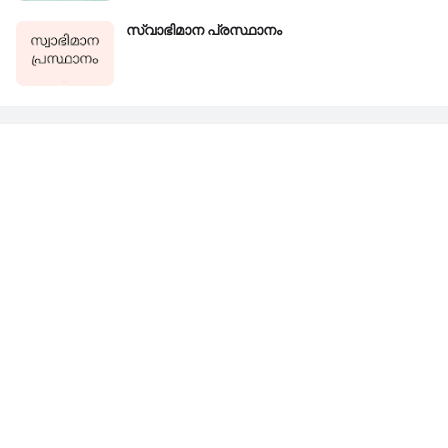
സ്വാഭിമാന പ്രസ്ഥാനം