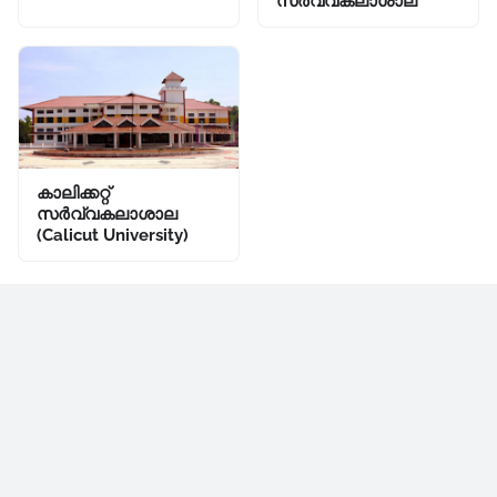
സർവ്വകലാശാല
കാലിക്കറ്റ്
സർവ്വകലാശാല
(Calicut University)