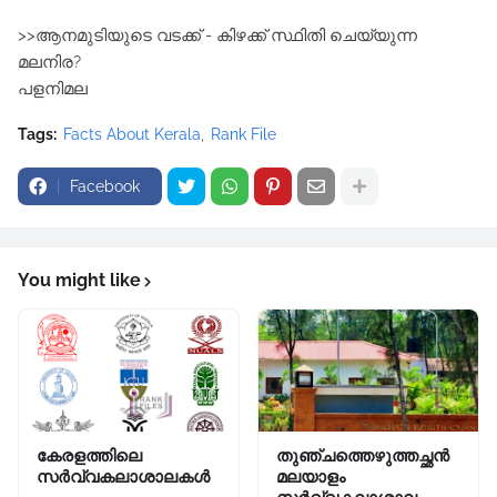
>>ആനമുടിയുടെ വടക്ക് - കിഴക്ക് സ്ഥിതി ചെയ്യുന്ന
മലനിര?
പളനിമല
Tags:
Facts About Kerala
Rank File
Facebook
You might like
കേരളത്തിലെ
തുഞ്ചത്തെഴുത്തച്ഛൻ
സർവ്വകലാശാലകൾ
മലയാളം