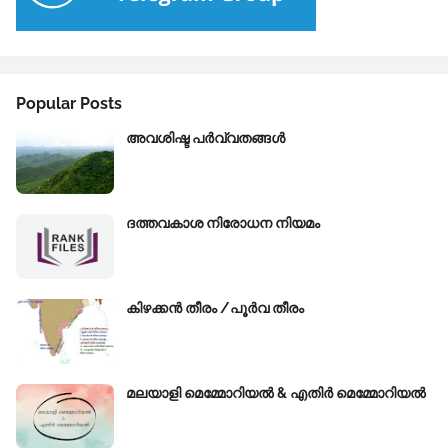
Popular Posts
അവശിഷ്ട പർവ്വതങ്ങൾ
ദത്തവകാശ നിരോധന നിയമം
കിഴക്കന്‍ തീരം /പൂർവ തീരം
മലയാളി മെമ്മോറിയൽ & എതിർ മെമ്മോറിയൽ