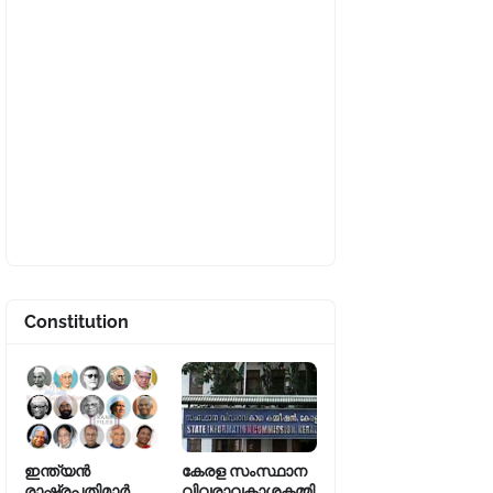
Constitution
ഇന്ത്യൻ
കേരള സംസ്ഥാന
രാഷ്ട്രപതിമാർ
വിവരാവകാശകമ്മി