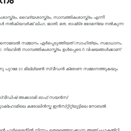
സ്ത്രം, വൈദ്യശാസ്ത്രം, സാമ്പത്തികശാസ്ത്രം എന്നീ
ൽകിയവർക്ക്‌ ലിംഗ, ജാതി, മത, രാഷ്‌ട്ര ഭേദമന്യേ നൽകുന്ന
നൊബേല്‍ സമ്മാനം ഏര്‍പ്പെടുത്തിയത്‌ (സാഹിത്യം, സമാധാനം,
 നിലവില്‍ സാമ്പത്തികശാസ്ത്രം ഉള്‍പ്പെടെ 6 വിഷയങ്ങള്‍ക്കാണ്‌
നു പുറമേ 10 മില്ല്യൺ സ്വീഡൻ ക്രോണ സമ്മാനത്തുകയും
്വീഡിഷ്‌ അക്കാദമി ഓഫ്‌ സയൻസ്‌
്റോക്ഹോമിലെ കരോലിൻസ്ക ഇൻസ്‌റ്റിറ്റ്യൂട്ടിലെ നോബൽ
 പാർലമെന്റിൽ നിന്നും തെരഞ്ഞെടുക്കുന്ന അഞ്ചംഗകമ്മിറ്റി.