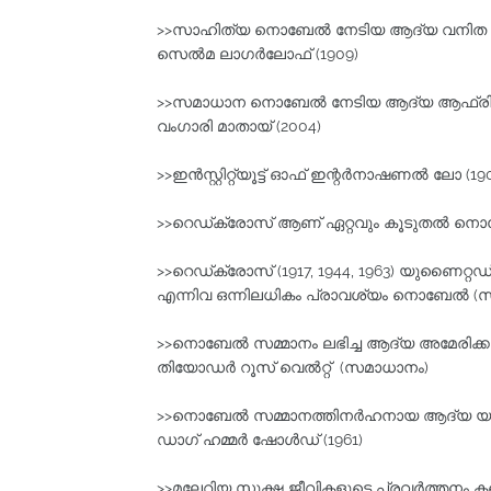
>>സാഹിത്യ നൊബേല്‍ നേടിയ ആദ്യ വനിത
സെല്‍മ ലാഗര്‍ലോഫ്‌ (1909)
>>സമാധാന നൊബേല്‍ നേടിയ ആദ്യ ആഫ്രിക്
വംഗാരി മാതായ്‌ (2004)
>>ഇൻസ്റ്റിറ്റ്യൂട്ട് ഓഫ്‌ ഇന്റര്‍നാഷണല്
>>റെഡ്ക്രോസ്‌ ആണ് ഏറ്റവും കൂടുതല്‍ നൊബേ
>>റെഡ്ക്രോസ് (1917, 1944, 1963) യുണൈറ്റഡ
എന്നിവ ഒന്നിലധികം പ്രാവശ്യം നൊബേല്‍ (
>>നൊബേല്‍ സമ്മാനം ലഭിച്ച ആദ്യ അമേരിക്കന
തിയോഡര്‍ റൂസ് വെൽറ്റ് (സമാധാനം)
>>നൊബേല്‍ സമ്മാനത്തിനര്‍ഹനായ ആദ്യ യു.എ
ഡാഗ്‌ ഹമ്മര്‍ ഷോള്‍ഡ്‌ (1961)
>>മലേറിയ സുക്ഷ്മ ജീവികളുടെ പ്രവര്‍ത്തനം 