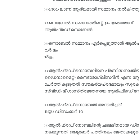
>>1901-ലാണ് ആദ്യമായി സമ്മാനം നല്‍കിത്തു
>>നൊബേല്‍ സമ്മാനത്തിന്റെ ഉപജ്ഞാതാവ്‌
ആല്‍ഫ്രഡ്‌ നൊബേല്‍
>>നൊബേല്‍ സമ്മാനം ഏര്‍പ്പെടുത്താന്‍ ആല്‍
വര്‍ഷം
1895
>>ആല്‍ഫ്രഡ്‌ നൊബേലിനെ പ്രസിദ്ധനാക്കിയ 
ഡൈനാമൈറ്റ്‌ (നൈട്രോഗ്ലിസറിൻ എന്ന സ്ഫോട
ചേർത്ത് കൂടുതൽ സൗകര്യപ്രദമായും സുരക്ഷ
സ്വീഡിഷ്‌ ശാസ്‌ത്രജ്ഞനായ ആൽഫ്രഡ് നോബ
>>ആല്‍ഫ്രഡ്‌ നൊബേല്‍ അന്തരിച്ചത്‌
1896 ഡിസംബര്‍ 10
>>ആൽഫ്രഡ്‌ നോബലിന്റെ ചരമദിനമായ ഡിസം
നടക്കുന്നത്‌. ഒക്ടോബർ പത്തിനകം ജേതാക്കളുട