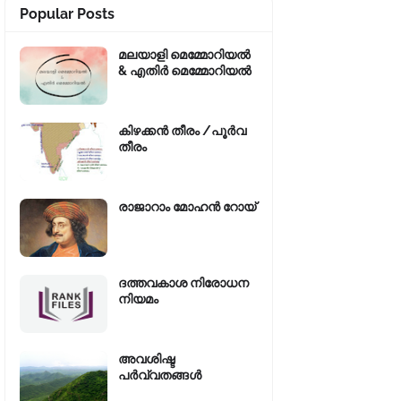
Popular Posts
മലയാളി മെമ്മോറിയൽ
& എതിർ മെമ്മോറിയൽ
കിഴക്കന്‍ തീരം /പൂർവ
തീരം
രാജാറാം മോഹൻ റോയ്‌
ദത്തവകാശ നിരോധന
നിയമം
അവശിഷ്ട
പർവ്വതങ്ങൾ