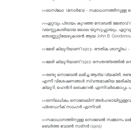
>>ഓസ്ലോ (നോർവേ) - സമാധാനത്തിനുള്ള നൊബ
>>ഏറ്റവും പ്രായം കുറഞ്ഞ നോബൽ ജേതാവ് 
വയസ്സുകാരിയായ മലാല യൂസുഫ്സായും, ഏറ്റവു
തൊണ്ണൂറ്റിയേഴുകാരൻ ആയ John B. Goodeno
>>മേരി ക്യൂറിയാണ് (1903- ഭൗതിക ശാസ്ത്ര
>>മേരി ക്യൂറിയാണ് (1911) രസതന്ത്രത്തില്‍
>>രണ്ടു നൊബേല്‍ ലഭിച്ച ആദ്യ വ്യക്തി, രണ്
എന്നീ വിശേഷണങ്ങള്‍ സ്വന്തമാക്കിയ മേരിക്യൂറ
ക്യൂറി, ഹെന്‍റി ബെക്കറല്‍ എന്നിവര്‍ക്കൊപ്പം പങ്ക
>>ഒന്നിലധികം നൊബേലിന് അര്‍ഹരായിട്ടുള്ളവര
ഫ്രെഡറിക് സാംഗര്‍ എന്നിവര്‍.
>>സമാധാനത്തിനുള്ള നൊബേല്‍ സമ്മാനം ലഭ
ബെര്‍ത്ത വോണ്‍ സട്നര്‍ (1905)