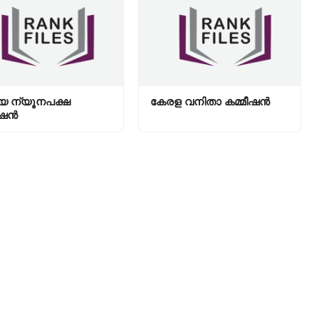
യ ന്യൂനപക്ഷ
കേരള വനിതാ കമ്മീഷൻ
ഷന്‍