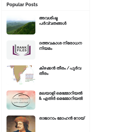
Popular Posts
അവശിഷ്ട
പർവ്വതങ്ങൾ
ദത്തവകാശ നിരോധന
നിയമം
കിഴക്കന്‍ തീരം /പൂർവ
തീരം
മലയാളി മെമ്മോറിയൽ
& എതിർ മെമ്മോറിയൽ
രാജാറാം മോഹൻ റോയ്‌