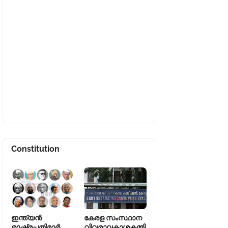
Constitution
ഇന്ത്യൻ
കേരള സംസ്ഥാന
രാഷ്ട്രപതിമാർ
വിവരാവകാശകമ്മി