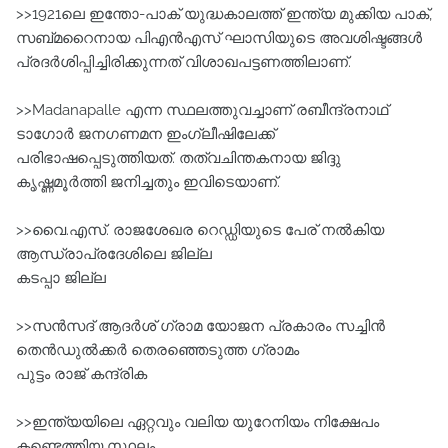
>>1921ലെ ഇന്തോ-പാക്‌ യുദ്ധകാലത്ത്‌ ഇന്ത്യ മുക്കിയ പാക്‌,
സബ്മറൈനായ പിഎന്‍എസ്‌ ഘാസിയുടെ അവശിഷ്ടങ്ങള്‍
പ്രദര്‍ശിപ്പിച്ചിരിക്കുന്നത്‌ വിശാഖപട്ടണത്തിലാണ്‌.
>>Madanapalle എന്ന സ്ഥലത്തുവച്ചാണ്‌ രബീന്ദ്രനാഥ്‌
ടാഗോര്‍ ജനഗണമന ഇംഗ്ലീഷിലേക്ക്‌
പരിഭാഷപ്പെടുത്തിയത്‌. തത്വചിന്തകനായ ജിദ്ദു
കൃഷ്ണമൂര്‍ത്തി ജനിച്ചതും ഇവിടെയാണ്‌.
>>വൈ.എസ്‌. രാജശേഖര റെഡ്ഡിയുടെ പേര്‌ നല്‍കിയ
ആന്ധ്രാപ്രദേശിലെ ജില്ല
കടപ്പാ ജില്ല
>>സന്‍സദ്‌ ആദര്‍ശ്‌ ഗ്രാമ യോജന പ്രകാരം സച്ചിന്‍
തെന്‍ഡുല്‍ക്കര്‍ തെരഞ്ഞെടുത്ത ഗ്രാമം
പുട്ടം രാജ്‌ കന്ദ്രിക
>>ഇന്ത്യയിലെ ഏറ്റവും വലിയ യുറേനിയം നിക്ഷേപം
കണ്ടെത്തിയ സ്ഥലം