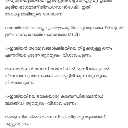
>>പൂര്‍വഘട്ടത്തിലെ (ഈസ്റ്റേണ്‍ ഗട്ട്‌സ്) ഏറ്റവും ഉയരം
കൂടിയ ഭാഗമാണ്‌ ജിന്ധഗഡ (1690 മീ.). ഇത്‌
അരകുവാലിയുടെ ഭാഗമാണ്‌.
>>ഇന്ത്യയിലെ ഏറ്റവും ആഴംകൂടിയ തുറമുഖമാണ്‌ 2009-ല്‍
ഉദ്ഘാടനം ചെയ്ത ഗംഗാവാരം (21 മീ.).
>>ഇന്ത്യന്‍ തുറമുഖങ്ങള്‍ക്കിടയിലെ തിളക്കമുള്ള രത്നം
എന്നറിയപ്പെടുന്ന തുറമുഖം- വിശാഖപട്ടണം
>>ഡോള്‍ഫിന്‍ നോസ്‌, റോസ്‌ ഹില്‍ എന്നീ മലകളാല്‍
പ്രവേശനച്ചാല്‍ സംരക്ഷിക്കപ്പെട്ടിരിക്കുന്ന തുറമുഖം-
വിശാഖപട്ടണം
>>ഇന്ത്യയിലെ ഒരേയൊരു കരബന്ധിത (ലാന്‍ഡ്‌
ലോക്ക്ഡ്‌) തുറമുഖം- വിശാഖപട്ടണം
>>ആന്ധ്രാപ്രദേശിലെ സ്വകാര്യ തുറമുഖമാണ്‌. -
കൃഷ്ണപട്ടണം