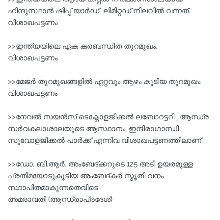
ഹിന്ദുസ്ഥാന്‍ ഷിപ്പ് യാർഡ് ‌ ലിമിറ്റഡ്‌ നിലവില്‍ വന്നത്‌.
വിശാഖപട്ടണം
>>ഇന്ത്യയിലെ ഏക കരബന്ധിത തുറമുഖം.
വിശാഖപട്ടണം
>>മേജര്‍ തുറമുഖങ്ങളില്‍ ഏറ്റവും ആഴം കൂടിയ തുറമുഖം.
വിശാഖപട്ടണം
>>നേവല്‍ സയന്‍സ്‌ ടെക്നോളജിക്കല്‍ ലബോറട്ടറി , ആന്ധ്ര
സര്‍വകലാശാലയുടെ ആസ്ഥാനം, ഇന്ദിരാഗാന്ധി
സുവോളജിക്കല്‍ പാര്‍ക്ക്‌ എന്നിവ വിശാഖപട്ടണത്തിലാണ്‌.
>>ഡോ. ബി.ആര്‍. അംബേദ്ക്കറുടെ 125 അടി ഉയരമുള്ള
പ്രതിമയോടുകൂടിയ അംബേദ്കര്‍ സ്മൃതി വനം
സ്ഥാപിതമാകുന്നതെവിടെ
അമരാവതി (ആന്ധ്രാപ്രദേശ്‌)