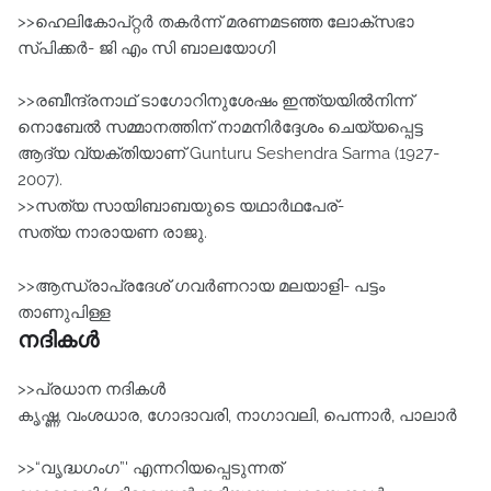
>>ഹെലികോപ്റ്റര്‍ തകര്‍ന്ന്‌ മരണമടഞ്ഞ ലോക്‌സഭാ
സ്പിക്കര്‍- ജി എം സി ബാലയോഗി
>>രബീന്ദ്രനാഥ്‌ ടാഗോറിനുശേഷം ഇന്ത്യയില്‍നിന്ന്‌
നൊബേല്‍ സമ്മാനത്തിന്‌ നാമനിര്‍ദ്ദേശം ചെയ്യപ്പെട്ട
ആദ്യ വ്യക്തിയാണ്‌ Gunturu Seshendra Sarma (1927-
2007).
>>സത്യ സായിബാബയുടെ യഥാര്‍ഥപേര്-
സത്യ നാരായണ രാജു.
>>ആന്ധ്രാപ്രദേശ്‌ ഗവര്‍ണറായ മലയാളി- പട്ടം
താണുപിള്ള
നദികൾ
>>പ്രധാന നദികൾ
കൃഷ്ണ, വംശധാര, ഗോദാവരി, നാഗാവലി, പെന്നാര്‍, പാലാര്‍
>>“വൃദ്ധഗംഗ”' എന്നറിയപ്പെടുന്നത്‌