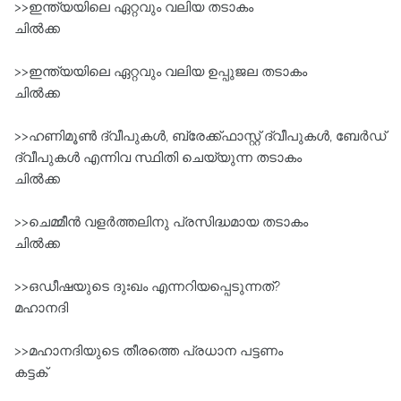
>>ഇന്ത്യയിലെ ഏറ്റവും വലിയ തടാകം
ചിൽക്ക
>>ഇന്ത്യയിലെ ഏറ്റവും വലിയ ഉപ്പുജല തടാകം
ചിൽക്ക
>>ഹണിമൂൺ ദ്വീപുകൾ, ബ്രേക്ക്ഫാസ്റ്റ്‌ ദ്വീപുകൾ, ബേർഡ്‌
ദ്വീപുകൾ എന്നിവ സ്ഥിതി ചെയ്യുന്ന തടാകം
ചിൽക്ക
>>ചെമ്മീൻ വളർത്തലിനു പ്രസിദ്ധമായ തടാകം
ചിൽക്ക
>>ഒഡീഷയുടെ ദുഃഖം എന്നറിയപ്പെടുന്നത്?
മഹാനദി
>>മഹാനദിയുടെ തീരത്തെ പ്രധാന പട്ടണം
കട്ടക്‌