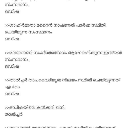
സംസ്ഥാനം
ഒഡീഷ
>>ഗാഹിർമാതാ മറൈൻ നാഷണൽ പാർക്ക്‌ സ്ഥിതി
ചെയ്യുന്ന സംസ്ഥാനം
ഒഡീഷ
>>രാജാറാണി സംഗീതോത്സവം ആഘോഷിക്കുന്ന ഇന്ത്യൻ
സംസ്ഥാനം
ഒഡീഷ
>>താൽച്ചർ താപവൈദ്യൃത നിലയം സ്ഥിതി ചെയ്യുന്നത്‌
എവിടെ
ഒഡീഷ
>>ഒഡീഷയിലെ കൽക്കരി ഖനി
താൽച്ചർ