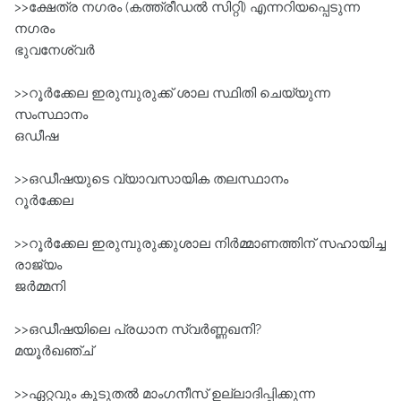
>>ക്ഷേത്ര നഗരം (കത്ത്രീഡൽ സിറ്റി) എന്നറിയപ്പെടുന്ന
നഗരം
ഭുവനേശ്വർ
>>റൂർക്കേല ഇരുമ്പുരുക്ക്‌ ശാല സ്ഥിതി ചെയ്യുന്ന
സംസ്ഥാനം
ഒഡീഷ
>>ഒഡീഷയുടെ വ്യാവസായിക തലസ്ഥാനം
റൂർക്കേല
>>റൂർക്കേല ഇരുമ്പുരുക്കുശാല നിർമ്മാണത്തിന്‌ സഹായിച്ച
രാജ്യം
ജർമ്മനി
>>ഒഡീഷയിലെ പ്രധാന സ്വർണ്ണഖനി?
മയൂർഖഞ്ച്‌
>>ഏറ്റവും കൂടുതൽ മാംഗനീസ്‌ ഉല്ലാദിപ്പിക്കുന്ന