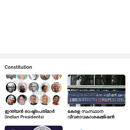
Constitution
ഇന്ത്യൻ രാഷ്ട്രപതിമാർ
കേരള സംസ്ഥാന
(Indian Presidents)
വിവരാവകാശകമ്മിഷൻ