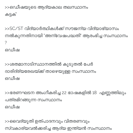
>>ഒഡീഷയുടെ ആദ്യകാല തലസ്ഥാനം
കട്ടക്‌
>>SC/ST വിദ്യാർത്ഥികൾക്ക്‌ സൗജന്യ വിദ്യാഭ്യാസം
നൽകുന്നതിനായി "അന്വേഷപദ്ധതി" ആരംഭിച്ച സംസ്ഥാനം
?
ഒഡീഷ
>>ശതമാനാടിസ്ഥാനത്തിൽ കൂടുതൽ പേർ
ദാരിദ്ര്യരേഖയ്ക്ക്‌ താഴെയുള്ള സംസ്ഥാനം
ഒഡീഷ
>>ഭരണഘടന അംഗീകരിച്ച 22 ഭാഷകളിൽ 18 എണ്ണത്തിലും
പത്രമിറങ്ങുന്ന സംസ്ഥാനം
ഒഡീഷ
>>വൈദ്യൂതി ഉത്പാദനവും വിതരണവും
സ്വകാര്യവൽക്കരിച്ച ആദ്യ ഇന്ത്യൻ സംസ്ഥാനം