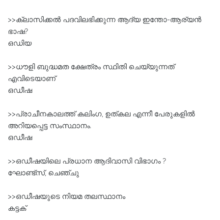
>>ക്ലാസിക്കൽ പദവിലഭിക്കുന്ന ആദ്യ ഇന്തോ-ആര്യൻ
ഭാഷ?
ഒഡിയ
>>ധൗളി ബുദ്ധമത ക്ഷേത്രം സ്ഥിതി ചെയ്യുന്നത്‌
എവിടെയാണ്
ഒഡീഷ
>>പ്രാചീനകാലത്ത്‌ കലിംഗ, ഉത്കല എന്നീ പേരുകളിൽ
അറിയപ്പെട്ട സംസ്ഥാനം.
ഒഡീഷ
>>ഒഡീഷയിലെ പ്രധാന ആദിവാസി വിഭാഗം ?
ഘോണ്ട്‌സ്‌, ചെഞ്ചു
>>ഒഡീഷയുടെ നിയമ തലസ്ഥാനം
കട്ടക്‌