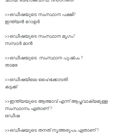
ഛായ, ബഹാകവാഡ, ദന്താനതെ
>>ഒഡീഷയുടെ സംസ്ഥാന പക്ഷി?
ഇന്ത്യൻ റോളർ
>>ഒഡീഷയുടെ സംസ്ഥാന മൃഗം?
സമ്പാർ മാൻ
>>ഒഡീഷയുടെ സംസ്ഥാന പുഷ്പം ?
താമര
>>ഒഡീഷയിലെ ഹൈക്കോടതി
കട്ടക്ക്
>>ഇന്ത്യയുടെ ആത്മാവ്‌ എന്ന്‌ ആപ്തവാക്യമുള്ള
സംസ്ഥാനം ഏതാണ് ?
ഒഡീഷ
>>ഒഡീഷയുടെ തനത്‌ നൃത്തരൂപം ഏതാണ് ?