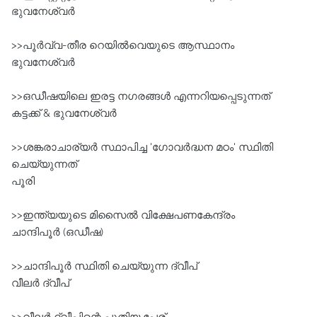
ഭുവനേശ്വർ
>>പൂർവ്വ-തീര റെയിൽവെയുടെ ആസ്ഥാനം
ഭുവനേശ്വർ
>>ഒഡീഷയിലെ ഇരട്ട നഗരങ്ങൾ എന്നറിയപ്പെടുന്നത്‌
കട്ടക്ക്‌ & ഭുവനേശ്വർ
>>ശങ്കരാചാര്യർ സ്ഥാപിച്ച 'ഗോവർദ്ധന മഠം' സ്ഥിതി
ചെയ്യുന്നത്‌
പൂരി
>>ഇന്ത്യയുടെ മിസൈൽ വിക്ഷേപണകേന്ദ്രം
ചാന്ദിപൂർ (ഒഡീഷ)
>>ചാന്ദിപൂർ സ്ഥിതി ചെയ്യുന്ന ദ്വീപ്‌
വീലർ ദ്വീപ്