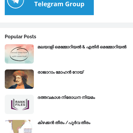
Popular Posts
മലയാളി മെമ്മോറിയൽ & എതിർ മെമ്മോറിയൽ
രാജാറാം മോഹൻ റോയ്‌
ദത്തവകാശ നിരോധന നിയമം
കിഴക്കന്‍ തീരം /പൂർവ തീരം