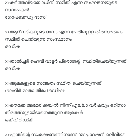
>>കർത്തവ്യബോധിനി സമിതി എന്ന സംഘടനയുടെ
സ്ഥാപകൻ
ഗോപബന്ധു ദാസ്‌
>>ആറ്‌ നദികളുടെ ദാനം എന്ന പേരിലുള്ള തീരസമതലം
സ്ഥിതി ചെയ്യുന്ന സംസ്ഥാനം
ഒഡീഷ
>>താൽച്ചർ ഹെവി വാട്ടർ പ്രൊജക്ട്‌ സ്ഥിതിചെയ്യുന്നത്‌
ഒഡീഷ
>>ആമകളുടെ സങ്കേതം സ്ഥിതി ചെയ്യുന്നത്‌
ഗാഹിർ മാതാ തീരം (ഒഡീഷ)
>>തെക്കേ അമേരിക്കയിൽ നിന്ന്‌ എല്ലാ വർഷവും ഒറീസാ
തീരത്ത്‌ മുട്ടയിടാനെത്തുന്ന ആമകൾ
ഒലീവ്‌ റിഡ്ലി
>>എന്തിന്റെ സംരക്ഷണത്തിനാണ്‌ "ഓപ്പറേഷൻ ഒലീവിയ"