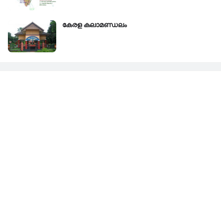
കേരള കലാമണ്ഡലം