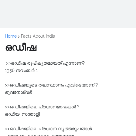
Home
Facts About India
ഒഡീഷ
>>ഒഡീഷ രൂപീകൃതമായത്‌ എന്നാണ്?
1956 നവംബർ 1
>>ഒഡീഷയുടെ തലസ്ഥാനം എവിടെയാണ് ?
ഭുവനേശ്വർ
>>ഒഡീഷയിലെ പ്രധാനഭാഷകൾ ?
ഒഡിയ, സന്താളി
>>ഒഡീഷയിലെ പ്രധാന നൃത്തരൂപങ്ങൾ