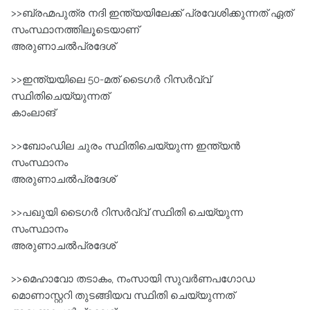
>>ബ്രഹ്മപുത്ര നദി ഇന്ത്യയിലേക്ക്‌ പ്രവേശിക്കുന്നത്‌ ഏത്‌
സംസ്ഥാനത്തിലൂടെയാണ്‌
അരുണാചൽപ്രദേശ്‌
>>ഇന്ത്യയിലെ 50-മത് ടൈഗർ റിസർവ്വ്‌
സ്ഥിതിചെയ്യുന്നത്‌
കാംലാങ്‌
>>ബോംഡില ചുരം സ്ഥിതിചെയ്യുന്ന ഇന്ത്യൻ
സംസ്ഥാനം
അരുണാചൽപ്രദേശ്‌
>>പഖുയി ടൈഗർ റിസർവ്വ്‌ സ്ഥിതി ചെയ്യുന്ന
സംസ്ഥാനം
അരുണാചൽപ്രദേശ്‌
>>മെഹാവോ തടാകം, നംസായി സുവർണപഗോഡ
മൊണാസ്റ്ററി തുടങ്ങിയവ സ്ഥിതി ചെയ്യുന്നത്‌