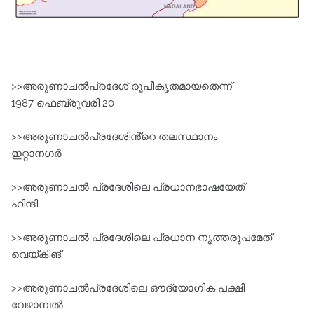
>>അരുണാചൽപ്രദേശ്‌ രൂപീകൃതമായതെന്ന്
1987 ഫെബ്രുവരി 20
>>അരുണാചൽപ്രദേശിൻ്റെ തലസ്ഥാനം
ഇറ്റാനഗർ
>>അരുണാചൽ പ്രദേശിലെ പ്രധാനഭാഷയേത്
ഹിന്ദി
>>അരുണാചൽ പ്രദേശിലെ പ്രധാന നൃത്തരൂപമേത്
വെയ്കിങ്‌
>>അരുണാചൽപ്രദേശിലെ ഔദ്യോഗിക പക്ഷി
വേഴാമ്പൽ