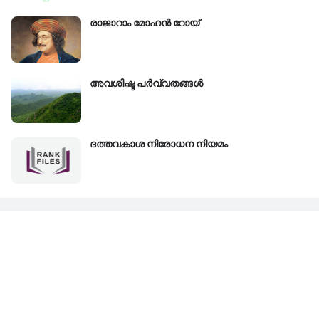
രാജാറാം മോഹൻ റോയ്‌
അവശിഷ്ട പർവ്വതങ്ങൾ
ദത്തവകാശ നിരോധന നിയമം