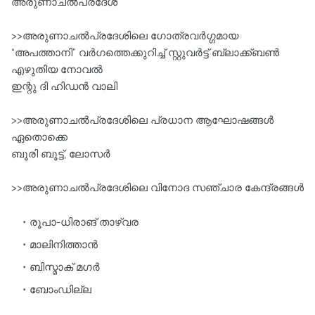
അരുണാചൽപ്രദേശ്‌
>>അരുണാചൽപ്രദേശിലെ ഗോത്രവർഗ്ഗമായ
“അപത്താനി” വർഗത്തെക്കുറിച്ച്‌ സ്റ്റുവർട്ട്‌ ബ്ലാക്ക്ബൺ
എഴുതിയ നോവൽ
ഇന്റു ദി ഹിഡൻ വാലി
>>അരുണാചൽപ്രദേശിലെ പ്രധാന ആഘോഷങ്ങൾ
ഏതൊക്കെ
ബൂരി ബൂട്ട്‌, ലോസർ
>>അരുണാചൽപ്രദേശിലെ വിനോദ സഞ്ചാര കേന്ദ്രങ്ങൾ
രൂപാ-ധിരാങ്‌ താഴ്വര
മാലിനിത്താൻ
ബിസ്മാക്‌ മഗർ
ബോംഡില്ല