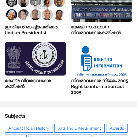
ഇന്ത്യൻ രാഷ്ട്രപതിമാർ
കേരള സംസ്ഥാന
(Indian Presidents)
വിവരാവകാശകമ്മിഷൻ
കേന്ദ്ര വിവരാവകാശ
വിവരാവകാശ നിയമം 2005 |
കമ്മീഷൻ
Right to information act
2005
Subjects
Ancient Indian History
Arts and Entertainment
Awards