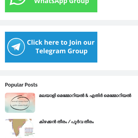
Popular Posts
മലയാളി മെമ്മോറിയൽ & എതിർ മെമ്മോറിയൽ
കിഴക്കന്‍ തീരം /പൂർവ തീരം