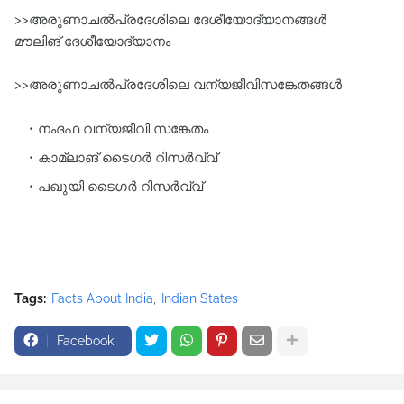
>>അരുണാചൽപ്രദേശിലെ ദേശീയോദ്യാനങ്ങൾ
മൗലിങ് ദേശീയോദ്യാനം
>>അരുണാചൽപ്രദേശിലെ വന്യജീവിസങ്കേതങ്ങൾ
നംദഫ വന്യജീവി സങ്കേതം
കാമ്ലാങ്‌ ടൈഗർ റിസർവ്വ്‌
പഖുയി ടൈഗർ റിസർവ്വ്‌
Tags:
Facts About India
Indian States
Facebook