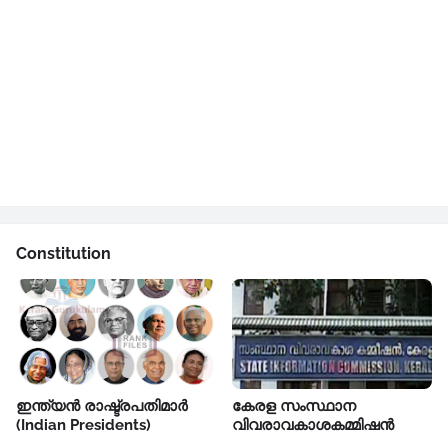
Constitution
ഇന്ത്യൻ രാഷ്ട്രപതിമാർ
കേരള സംസ്ഥാന
(Indian Presidents)
വിവരാവകാശകമ്മിഷൻ