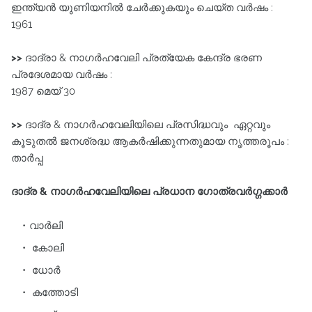
ഇന്ത്യൻ യുണിയനിൽ ചേർക്കുകയും ചെയ്ത വർഷം :
1961
>>
ദാദ്രാ & നാഗർഹവേലി പ്രത്യേക കേന്ദ്ര ഭരണ
പ്രദേശമായ വർഷം :
1987 മെയ്‌ 30
>>
ദാദ്ര & നാഗർഹവേലിയിലെ പ്രസിദ്ധവും ഏറ്റവും
കൂടുതൽ ജനശ്രദ്ധ ആകർഷിക്കുന്നതുമായ നൃത്തരൂപം :
താർപ്പ
ദാദ്ര & നാഗർഹവേലിയിലെ പ്രധാന ഗോത്രവർഗ്ഗക്കാർ
വാർലി
കോലി
ധോർ
കത്തോടി