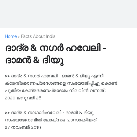
Home
Facts About India
ദാദ്ര & നഗർ ഹവേലി -
ദാമൻ & ദിയു
>>
ദാദ്ര & നഗർ ഹവേലി - ദാമൻ & ദിയു എന്നീ
ക്രേന്ദ്രഭരണപ്രദേശങ്ങളെ സംയോജിപ്പിച്ചു കൊണ്ട്‌
പുതിയ കേന്ദ്രഭരണപ്രദേശം നിലവിൽ വന്നത്‌ :
2020 ജനുവരി 26
>>
ദാദ്ര & നാഗാർഹവേലി - ദാമൻ & ദിയു
സംയോജനബിൽ ലോക്സഭ പാസാക്കിയത്‌ :
27 നവംബർ 2019