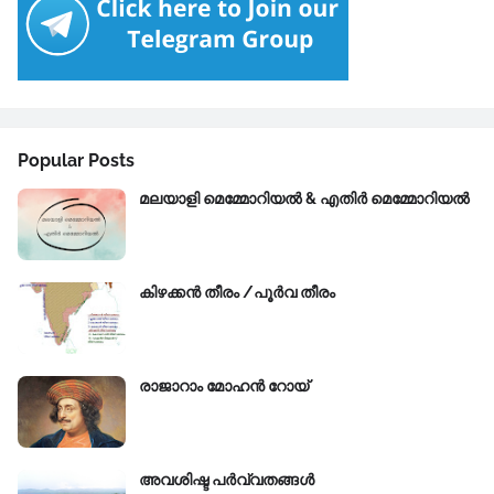
Popular Posts
മലയാളി മെമ്മോറിയൽ & എതിർ മെമ്മോറിയൽ
കിഴക്കന്‍ തീരം /പൂർവ തീരം
രാജാറാം മോഹൻ റോയ്‌
അവശിഷ്ട പർവ്വതങ്ങൾ