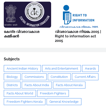
കേന്ദ്ര വിവരാവകാശ
വിവരാവകാശ നിയമം 2005 |
കമ്മീഷൻ
Right to information act
2005
Subjects
Ancient Indian History
Arts and Entertainment
Awards
Biology
Commissions
Constitution
Current Affairs
Districts
Facts About India
Facts About Kerala
Facts About World
Freedom Fighters
Freedom Fighters Kerala
General Knowledge