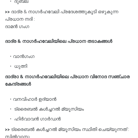
ദുബ്ല
>>
ദാദ്ര & നാഗർഹവേലി പ്രദേശത്തുകൂടി ഒഴുകുന്ന
പ്രധാന നദി :
ദാമൻ ഗംഗ
ദാദ്ര & നാഗർഹവേലിയിലെ പ്രധാന തടാകങ്ങൾ
വാൻഗംഗ
ധുത്നി
ദാദ്രാ & നാഗർഹവേലിയിലെ പ്രധാന വിനോദ സഞ്ചാര
കേന്ദ്രങ്ങൾ
വനവിഹാർ ഉദ്യാൻ
ട്രൈബൽ കൾച്ചറൽ മ്യൂസിയം
ഹിർവാവൻ ഗാർഡൻ
>>
ട്രൈബൽ കൾച്ചറൽ മ്യൂസിയം സ്ഥിതി ചെയ്യുന്നത്‌ :
സിൽവാസ