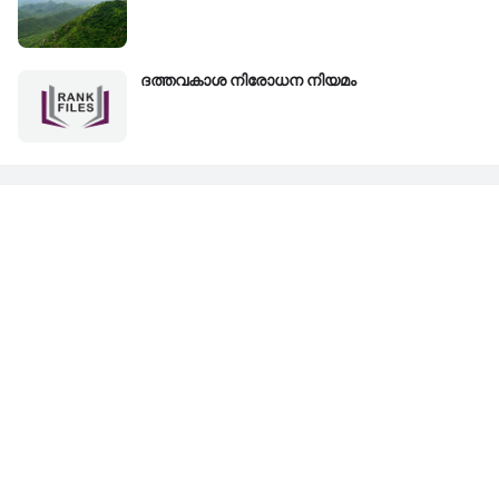
ദത്തവകാശ നിരോധന നിയമം