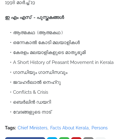
1998 മാർച്ച്‌ 19
ഇ എം എസ് - പുസ്തകങ്ങൾ
ആത്മകഥ (ആത്മകഥ )
ഒന്നേകാൽ കോടി മലയാളികൾ
കേരളം മലയാളികളുടെ മാതൃഭൂമി
A Short History of Peasant Movement in Kerala
ഗാന്ധിയും ഗാന്ധിസവും
ജവഹർലാൽ നെഹ്‌റു
Conflicts & Crisis
ബെർലിൻ ഡയറി
വേദങ്ങളുടെ നാട്
Tags:
Chief Ministers
Facts About Kerala
Persons