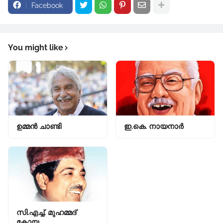
Facebook
You might like
ഉമ്മൻ ചാണ്ടി
ഇ.കെ. നായനാർ
സി.എച്ച്‌. മുഹമ്മദ്‌
കോയ