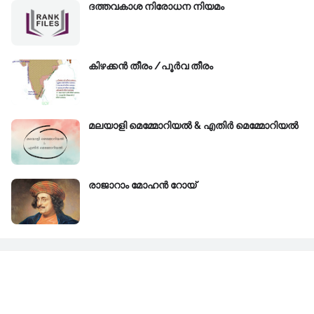
ദത്തവകാശ നിരോധന നിയമം
കിഴക്കന്‍ തീരം /പൂർവ തീരം
മലയാളി മെമ്മോറിയൽ & എതിർ മെമ്മോറിയൽ
രാജാറാം മോഹൻ റോയ്‌