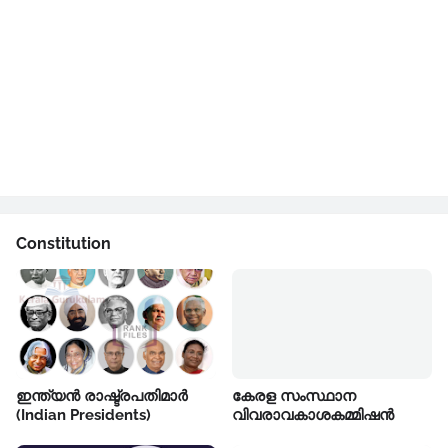
Constitution
ഇന്ത്യൻ രാഷ്ട്രപതിമാർ
കേരള സംസ്ഥാന
(Indian Presidents)
വിവരാവകാശകമ്മിഷൻ