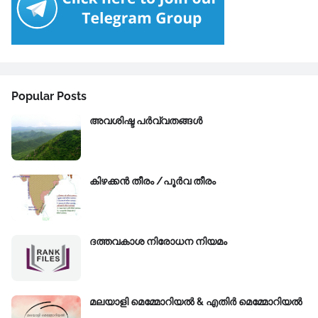
Popular Posts
അവശിഷ്ട പർവ്വതങ്ങൾ
കിഴക്കന്‍ തീരം /പൂർവ തീരം
ദത്തവകാശ നിരോധന നിയമം
മലയാളി മെമ്മോറിയൽ & എതിർ മെമ്മോറിയൽ