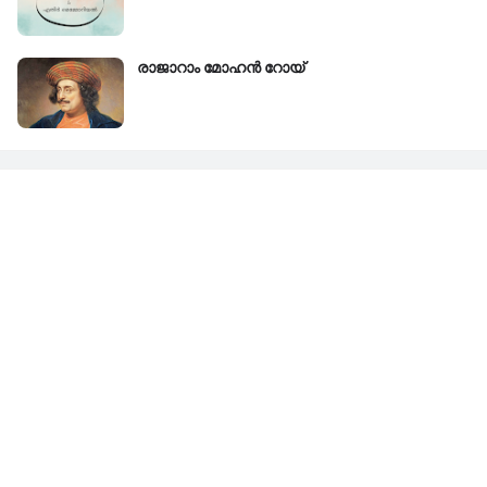
രാജാറാം മോഹൻ റോയ്‌