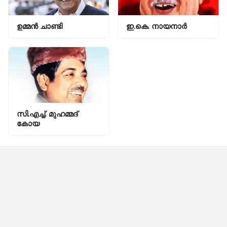
ഉമ്മൻ ചാണ്ടി
ഇ.കെ. നായനാർ
സി.എച്ച്‌. മുഹമ്മദ്‌
കോയ