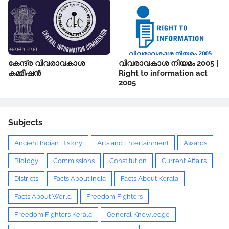
കേന്ദ്ര വിവരാവകാശ
വിവരാവകാശ നിയമം 2005 |
കമ്മീഷൻ
Right to information act
2005
Subjects
Ancient Indian History
Arts and Entertainment
Awards
Biology
Commissions
Constitution
Current Affairs
Districts
Facts About India
Facts About Kerala
Facts About World
Freedom Fighters
Freedom Fighters Kerala
General Knowledge