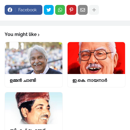
Facebook
You might like
ഉമ്മൻ ചാണ്ടി
ഇ.കെ. നായനാർ