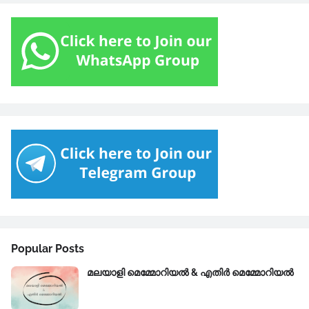
Popular Posts
മലയാളി മെമ്മോറിയൽ & എതിർ മെമ്മോറിയൽ