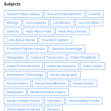
Subjects
Ancient Indian History
Arts and Entertainment
Awards
Biology
Commissions
Constitution
Current Affairs
Districts
Facts About India
Facts About Kerala
Facts About World
Freedom Fighters
Freedom Fighters Kerala
General Knowledge
Geography
History of Travancore
Indian Presidents
Indian Prime Ministers
Indian Renaissance
Indian States
Information Technology
Kerala Geography
Kerala History
Kerala Navodhanam
Kerala Politics
Malayalam
Medieval Indian History
Modern Indian History
Olympics
Personalities in India
Personalities in Kerala
Persons