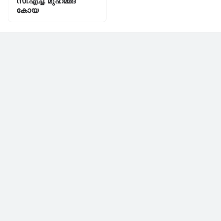
സി.എച്ച്‌. മുഹമ്മദ്‌
കോയ