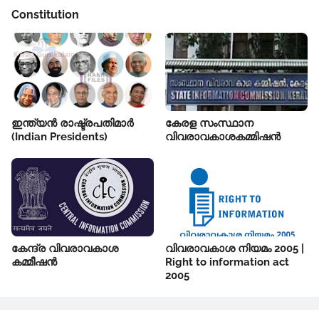
Constitution
ഇന്ത്യൻ രാഷ്ട്രപതിമാർ
കേരള സംസ്ഥാന
(Indian Presidents)
വിവരാവകാശകമ്മിഷൻ
കേന്ദ്ര വിവരാവകാശ
വിവരാവകാശ നിയമം 2005 |
കമ്മീഷൻ
Right to information act
2005