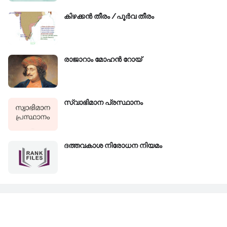
കിഴക്കന്‍ തീരം /പൂർവ തീരം
രാജാറാം മോഹൻ റോയ്‌
സ്വാഭിമാന പ്രസ്ഥാനം
ദത്തവകാശ നിരോധന നിയമം