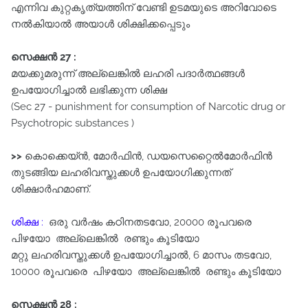
എന്നിവ കുറ്റകൃത്യത്തിന്‌ വേണ്ടി ഉടമയുടെ അറിവോടെ
നൽകിയാൽ അയാൾ ശിക്ഷിക്കപ്പെടും
സെക്ഷൻ 27 :
മയക്കുമരുന്ന്‌ അല്ലെങ്കിൽ ലഹരി പദാർത്ഥങ്ങൾ
ഉപയോഗിച്ചാൽ ലഭിക്കുന്ന ശിക്ഷ
(Sec 27 - punishment for consumption of Narcotic drug or
Psychotropic substances )
>>
കൊക്കെയ്ൻ, മോർഫിൻ, ഡയസെറ്റൈൽമോർഫിൻ
തുടങ്ങിയ ലഹരിവസ്തുക്കൾ ഉപയോഗിക്കുന്നത്
ശിക്ഷാർഹമാണ്.
ശിക്ഷ :
ഒരു വർഷം കഠിനതടവോ, 20000 രൂപവരെ
പിഴയോ അല്ലെങ്കിൽ രണ്ടും കൂടിയോ
മറ്റു ലഹരിവസ്തുക്കൾ ഉപയോഗിച്ചാൽ, 6 മാസം തടവോ,
10000 രൂപവരെ പിഴയോ അല്ലെങ്കിൽ രണ്ടും കൂടിയോ
സെക്ഷൻ 28 :