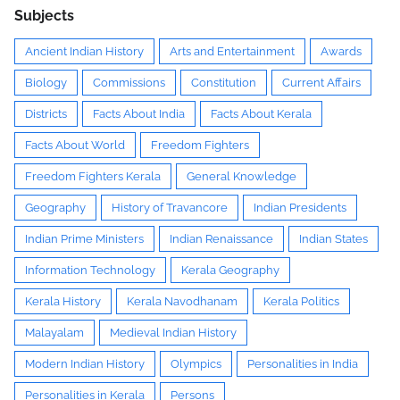
Subjects
Ancient Indian History
Arts and Entertainment
Awards
Biology
Commissions
Constitution
Current Affairs
Districts
Facts About India
Facts About Kerala
Facts About World
Freedom Fighters
Freedom Fighters Kerala
General Knowledge
Geography
History of Travancore
Indian Presidents
Indian Prime Ministers
Indian Renaissance
Indian States
Information Technology
Kerala Geography
Kerala History
Kerala Navodhanam
Kerala Politics
Malayalam
Medieval Indian History
Modern Indian History
Olympics
Personalities in India
Personalities in Kerala
Persons