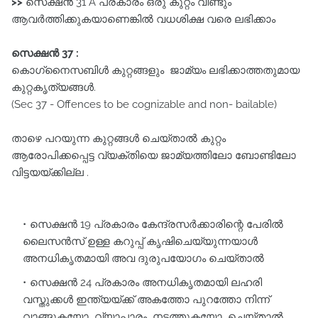
>>
സെക്ഷൻ 31 A പ്രകാരം ഒരു കുറ്റം വീണ്ടും
ആവർത്തിക്കുകയാണെങ്കിൽ വധശിക്ഷ വരെ ലഭിക്കാം
സെക്ഷൻ 37 :
കൊഗ്‌നൈസബിൾ കുറ്റങ്ങളും ജാമ്യം ലഭിക്കാത്തതുമായ
കുറ്റകൃത്യങ്ങൾ.
(Sec 37 - Offences to be cognizable and non- bailable)
താഴെ പറയുന്ന കുറ്റങ്ങൾ ചെയ്‌താൽ കുറ്റം
ആരോപിക്കപ്പെട്ട വ്യക്തിയെ ജാമ്യത്തിലോ ബോണ്ടിലോ
വിട്ടയയ്ക്കില്ല .
സെക്ഷൻ 19 പ്രകാരം കേന്ദ്രസർക്കാരിന്റെ പേരിൽ
ലൈസൻസ് ഉള്ള കറുപ്പ് കൃഷിചെയ്യുന്നയാൾ
അനധികൃതമായി അവ ദുരുപയോഗം ചെയ്‌താൽ
സെക്ഷൻ 24 പ്രകാരം അനധികൃതമായി ലഹരി
വസ്തുക്കൾ ഇന്ത്യയ്ക്ക് അകത്തോ പുറത്തോ നിന്ന്
വാങ്ങുകയോ വ്യാപാരം നടത്തുകയോ ചെയ്‌താൽ