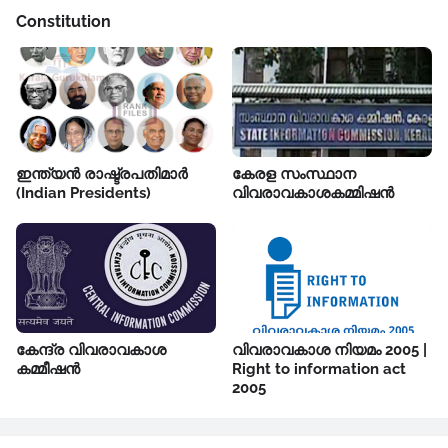
Constitution
ഇന്ത്യൻ രാഷ്ട്രപതിമാർ
കേരള സംസ്ഥാന
(Indian Presidents)
വിവരാവകാശകമ്മിഷൻ
കേന്ദ്ര വിവരാവകാശ
വിവരാവകാശ നിയമം 2005 |
കമ്മീഷൻ
Right to information act
2005