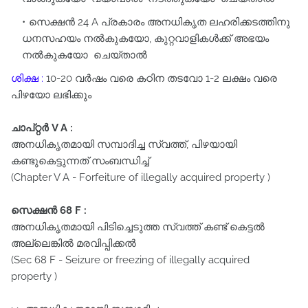
സെക്ഷൻ 24 A പ്രകാരം അനധികൃത ലഹരിക്കടത്തിനു
ധനസഹയം നൽകുകയോ, കുറ്റവാളികൾക്ക്‌ അഭയം
നൽകുകയോ ചെയ്‌താൽ
ശിക്ഷ :
10-20 വർഷം വരെ കഠിന തടവോ 1-2 ലക്ഷം വരെ
പിഴയോ ലഭിക്കും
ചാപ്റ്റർ V A :
അനധികൃതമായി സമ്പാദിച്ച സ്വത്ത്‌, പിഴയായി
കണ്ടുകെട്ടുന്നത്‌ സംബന്ധിച്ച്‌
(Chapter V A - Forfeiture of illegally acquired property )
സെക്ഷൻ 68 F :
അനധികൃതമായി പിടിച്ചെടുത്ത സ്വത്ത്‌ കണ്ട്‌ കെട്ടൽ
അല്ലെങ്കിൽ മരവിപ്പിക്കൽ
(Sec 68 F - Seizure or freezing of illegally acquired
property )