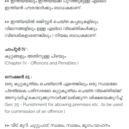
>>
ഇന്ത്യയിലും ഇന്ത്യയ്ക്ക് പുറത്തുമുള്ള എല്ലാ
ഇന്ത്യൻ പൗരന്മാർക്കും ബാധകമാണ് .
>>
ഇന്ത്യയിൽ രജിസ്റ്റർ ചെയ്ത കപ്പലുകളിലും
വിമാനങ്ങളിലും ഉള്ള എല്ലാ വ്യക്തികൾക്കും
(വിദേശികളാണെങ്കിലും ) നിയമം ബാധകമാണ് .
ചാപ്റ്റർ IV :
കുറ്റങ്ങളും അതിനുള്ള പിഴയും
(Chapter IV - Offences and Penalties )
സെക്ഷൻ 25 :
ഒരു കുറ്റകൃത്യം ചെയ്യാൻ ഏതെങ്കിലും ഒരു സ്ഥലമോ
പ്രത്യേക പരിസരമോ കുറ്റകൃത്യം ചെയ്ത വ്യക്തിയ്ക്ക്‌
അനുവദിച്ച്‌ കൊടുക്കുന്നവർക്ക്‌ ലഭിക്കുന്ന ശിക്ഷയെക്കുറിച്ച്‌
(Sec 25 - Punishment for allowing premises etc . to be used
for commission of an offence )
>>
വീട്, മുറി, ചുറ്റുപാട്, സ്ഥലം, സ്ഥലം, മൃഗം,വാഹനം