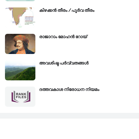
കിഴക്കന്‍ തീരം /പൂർവ തീരം
രാജാറാം മോഹൻ റോയ്‌
അവശിഷ്ട പർവ്വതങ്ങൾ
ദത്തവകാശ നിരോധന നിയമം