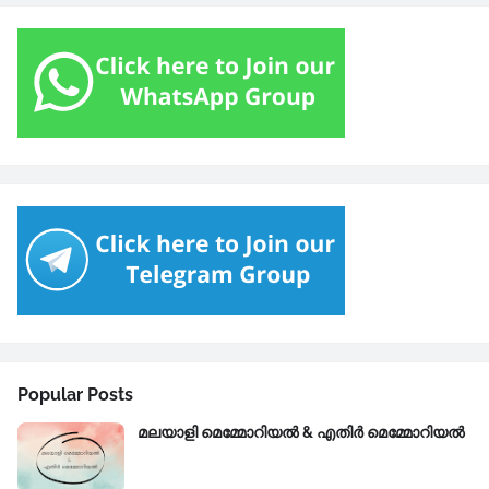
Popular Posts
മലയാളി മെമ്മോറിയൽ & എതിർ മെമ്മോറിയൽ