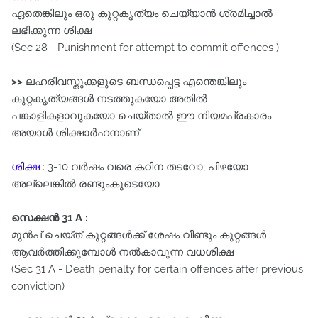
ഏതെങ്കിലും ഒരു കുറ്റകൃത്യം ചെയ്യാൻ ശ്രമിച്ചാൽ
ലഭിക്കുന്ന ശിക്ഷ
(Sec 28 - Punishment for attempt to commit offences )
>>
ലഹരിവസ്തുക്കളുടെ ബന്ധപ്പെട്ട എന്തെങ്കിലും
കുറ്റകൃത്യങ്ങൾ നടത്തുകയോ അതിൽ
പങ്കാളികളാവുകയോ ചെയ്‌താൽ ഈ നിയമപ്രകാരം
അയാൾ ശിക്ഷാർഹനാണ്‌
ശിക്ഷ :
3-10 വർഷം വരെ കഠിന തടവോ, പിഴയോ
അല്ലെങ്കിൽ രണ്ടുംകൂടെയോ
സെക്ഷൻ 31 A :
മുൻപ്‌ ചെയ്ത്‌ കുറ്റങ്ങൾക്ക്‌ ശേഷം വീണ്ടും കുറ്റങ്ങൾ
ആവർത്തിക്കുമ്പോൾ നൽകാവുന്ന വധശിക്ഷ
(Sec 31 A - Death penalty for certain offences after previous
conviction)