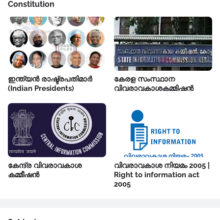
Constitution
ഇന്ത്യൻ രാഷ്ട്രപതിമാർ
കേരള സംസ്ഥാന
(Indian Presidents)
വിവരാവകാശകമ്മിഷൻ
കേന്ദ്ര വിവരാവകാശ
വിവരാവകാശ നിയമം 2005 |
കമ്മീഷൻ
Right to information act
2005