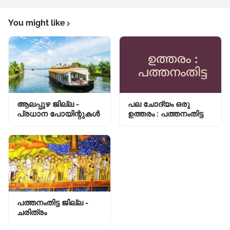
You might like
ആലപ്പുഴ ജില്ല -
പല ചോദ്യം ഒരു
പ്രധാന പോയിന്റുകൾ
ഉത്തരം : പത്തനംതിട്ട
പത്തനംതിട്ട ജില്ല -
ചരിത്രം