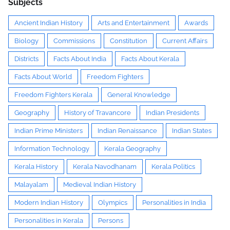
Subjects
Ancient Indian History
Arts and Entertainment
Awards
Biology
Commissions
Constitution
Current Affairs
Districts
Facts About India
Facts About Kerala
Facts About World
Freedom Fighters
Freedom Fighters Kerala
General Knowledge
Geography
History of Travancore
Indian Presidents
Indian Prime Ministers
Indian Renaissance
Indian States
Information Technology
Kerala Geography
Kerala History
Kerala Navodhanam
Kerala Politics
Malayalam
Medieval Indian History
Modern Indian History
Olympics
Personalities in India
Personalities in Kerala
Persons