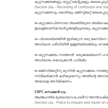
കുറ്റസമ്മതങ്ങളും സ്റ്റേറ്റ് മെന്റുകളും രേഖപ്പെട
(Section 164 - Recording of confession and st
കുറ്റസമ്മതവും മൊഴിയും മജിസ്ട്രേറ്റ്‌ രേഖപ്പെടുത
>>
കുറ്റാരോപിതനായ വ്യക്തിയുടെ അഭിഭാഷ
ഇലക്ട്രോണിക് മാർഗ്ഗങ്ങളിലൂടെയും കുറ്റസമ
>>
പ്രാബല്യത്തില്‍ ഇരിക്കുന്ന ഒരു കേസിനെ 
അധികാര പരിധിയില്‍ ഉള്ളതല്ലെങ്കിലും റെക
>>
കുറ്റസമ്മതം നടത്താൻ ഒരുക്കമല്ലെന്ന്‌ പറ
അധികാരം കൊടുക്കാന്‍ പാടില്ല.
>>
മജിസ്‌ട്രേറ്റിനു മുന്നിൽ കുറ്റസമ്മതം നടത്
സ്വീകരിക്കാൻ കഴിയുമെന്നും അതിന്റെ അനന
അയാളെ അറിയിക്കണം .
CRPC
സെക്ഷൻ 174 :
ആത്മഹത്യ മുതലായവ പോലീസ്‌ അന്വേഷിക്കുകയ
(Section 174 - Police to enquire and report on s