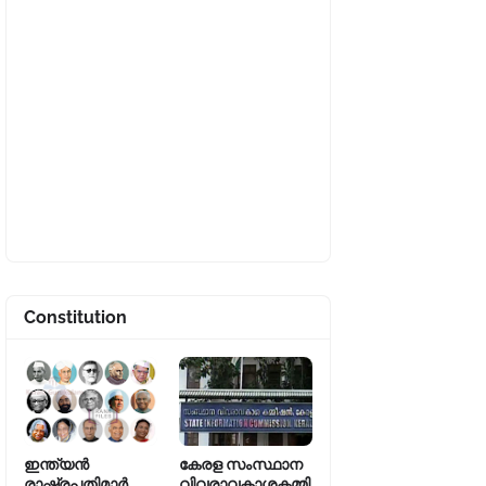
Constitution
ഇന്ത്യൻ
കേരള സംസ്ഥാന
രാഷ്ട്രപതിമാർ
വിവരാവകാശകമ്മി