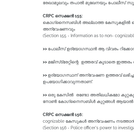
രേഖാമൂലവും തപാൽ മുഖേനയും പോലീസ് സൂപ്
CRPC
സെക്ഷൻ 155:
കൊഗ്‌നൈസബിൾ അല്ലാത്ത കേസുകളിൽ കൊട
അന്വേഷണവും
(Section 155 - Information as to non- cognizab
>>
പോലീസ്‌ ഉദ്യോഗസ്ഥന്‍ ആ വിവരം റിക്കോര്‍
>>
മജിസ്‌ട്രേറ്റിന്റെ ഉത്തരവ്‌ കൂടാതെ ഇത്ത
>>
ഉദ്യോഗസ്ഥന്‌ അന്വേഷണ ഉത്തരവ്‌ ലഭിച
ഉപയോഗിക്കാവുന്നതാണ്‌.
>>
ഒരു കേസിൽ രണ്ടോ അതിലധികമോ കുറ്റകൃത്യ
നോൺ കോഗ്‌നൈസബിൾ കുറ്റങ്ങൾ ആയാൽ 
CRPC
സെക്ഷൻ 156:
cognizable കേസുകൾ അന്വേഷണം നടത്താൻ
(Section 156 - Police officer's power to investi