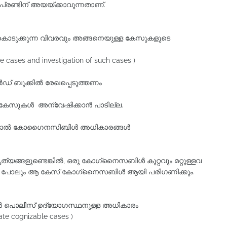
രണ്ടിന് അയയ്ക്കാവുന്നതാണ്.
ുക്കുന്ന വിവരവും അങ്ങനെയുള്ള കേസുകളുടെ
le cases and investigation of such cases )
ഡ്‌ ബുക്കില്‍ രേഖപ്പെടുത്തണം
രം കേസുകൾ അന്വേഷിക്കാന്‍ പാടില്ല.
്ചാല്‍ കോഗൈനസിബിള്‍ അധികാരങ്ങള്‍
ങ്ങളുണ്ടെങ്കിൽ, ഒരു കോഗ്‌നൈസബിൾ കുറ്റവും മറ്റുള്ളവ
പോലും ആ കേസ് കോഗ്‌നൈസബിൾ ആയി പരിഗണിക്കും.
 പൊലീസ്‌ ഉദ്യോഗസ്ഥനുള്ള അധികാരം
gate cognizable cases )