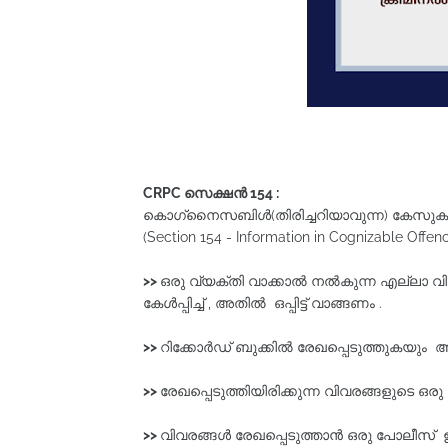
CRPC സെക്ഷൻ 154 :
കൊഗ്‌നൈസബിൾ(തിരിച്ചറിയാവുന്ന) കേസുക
(Section 154 - Information in Cognizable Offenc
>>
ഒരു വ്യക്തി വാക്കാൽ നൽകുന്ന എല്ലാ വി
കേൾപ്പിച്ച് , അതിൽ ഒപ്പിട്ട് വാങ്ങണം .
>>
റിക്കോര്‍ഡ്‌ ബുക്കില്‍ രേഖപ്പെടുത്തുകയും
>>
രേഖപ്പെടുത്തിയിരിക്കുന്ന വിവരങ്ങളുടെ ഒ
>>
വിവരങ്ങൾ രേഖപ്പെടുത്താൻ ഒരു പോലീസ് ഉ