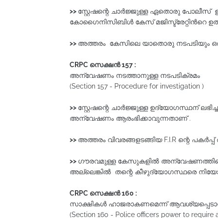
>>
സ്റ്റേഷന്റെ ചാര്‍ജ്ജുള്ള ഏതൊരു പോലീസ് ഉദ
കോഗൈനിസിബിള്‍ കേസ്‌ മജിസ്ട്രേറ്റിന്‍റെ 
>>
അത്തരം കേസിലെ യാതൊരു നടപടിയും ഒരു ഘ
CRPC
സെക്ഷൻ 157 :
അന്വേഷണം നടത്താനുള്ള നടപടിക്രമം
(Section 157 - Procedure for investigation )
>>
സ്റ്റേഷന്റെ ചാര്‍ജ്ജുള്ള ഉദ്യോഗസ്ഥന്‌ ലഭിച്
അന്വേഷണം ആരംഭിക്കാവുന്നതാണ് .
>>
അത്തരം വിവരങ്ങളടങ്ങിയ F.I.R ന്റെ പകര്‍പ്പ്‌
>>
ഗൗരവമുള്ള കേസുകളിൽ അന്വേഷണത്തിന്റെ 
അല്ലെങ്കിൽ തന്റെ കീഴുദ്യോഗസ്ഥരെ നിയോ
CRPC
സെക്ഷൻ 160 :
സാക്ഷികൾ ഹാജരാകണമെന്ന്‌ ആവശ്യപ്പെടാ
(Section 160 - Police officers power to require