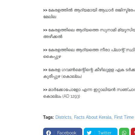
>>
കേരളത്തിൽ ആദ്യമായി ആധാർ രജിസ്ട്രേഷൻ
മേലില
>>
കേരളത്തിലെ ആദ്യത്തെ സുനാമി മ്യൂസിയം
അഴീക്കൽ
>>
കേരളത്തിലെ ആദ്യത്തെ നീരാ പ്ലാന്റ്‌ സ്ഥി
കൈപ്പുഴ
>>
കേരള ഗവൺമെന്റിന്റെ കീഴിലുളള ഏക ടർക്കി
കുരീപ്പുഴ (കൊല്ലം)
>>
മാർക്കോപോളോ എന്ന ഇറ്റാലിയൻ സഞ്ചാര
കൊല്ലം (AD 1293)
Tags:
Districts
Facts About Kerala
First Time
Facebook
Twitter