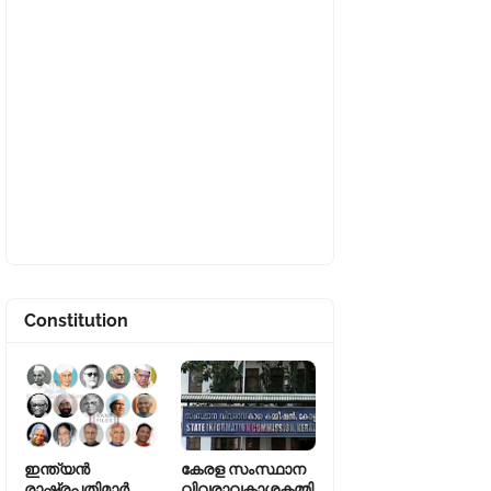
Constitution
ഇന്ത്യൻ
കേരള സംസ്ഥാന
രാഷ്ട്രപതിമാർ
വിവരാവകാശകമ്മി