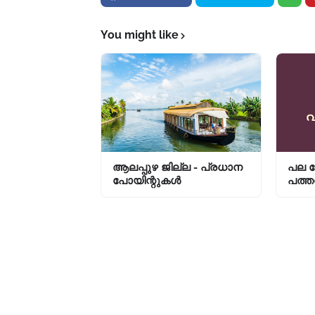
You might like
ആലപ്പുഴ ജില്ല - പ്രധാന
പല ച
പോയിന്റുകൾ
പത്തന