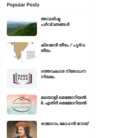
Popular Posts
അവശിഷ്ട
പർവ്വതങ്ങൾ
കിഴക്കന്‍ തീരം /പൂർവ
തീരം
ദത്തവകാശ നിരോധന
നിയമം
മലയാളി മെമ്മോറിയൽ
& എതിർ മെമ്മോറിയൽ
രാജാറാം മോഹൻ റോയ്‌