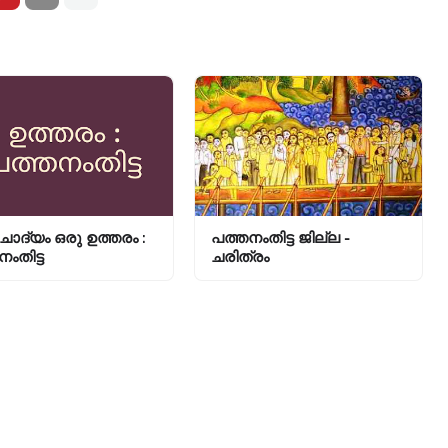
ോദ്യം ഒരു ഉത്തരം :
പത്തനംതിട്ട ജില്ല -
ംതിട്ട
ചരിത്രം