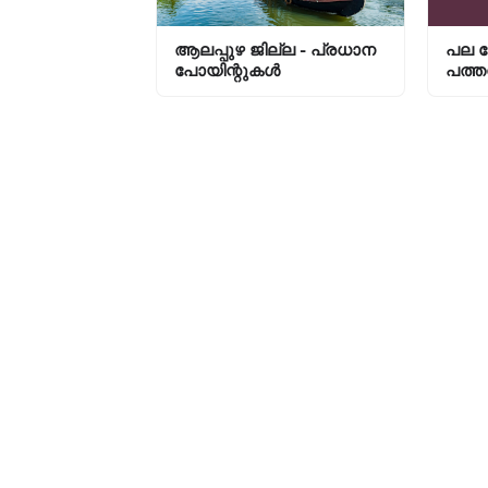
ആലപ്പുഴ ജില്ല - പ്രധാന
പല ച
പോയിന്റുകൾ
പത്തന