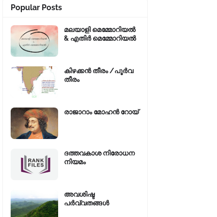
Popular Posts
മലയാളി മെമ്മോറിയൽ
& എതിർ മെമ്മോറിയൽ
കിഴക്കന്‍ തീരം /പൂർവ
തീരം
രാജാറാം മോഹൻ റോയ്‌
ദത്തവകാശ നിരോധന
നിയമം
അവശിഷ്ട
പർവ്വതങ്ങൾ