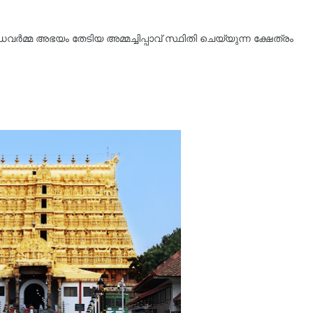
ഡവർമ്മ അഭയം തേടിയ അമ്മച്ചിപ്പാവ്‌ സ്ഥിതി ചെയ്യുന്ന ക്ഷേത്രം