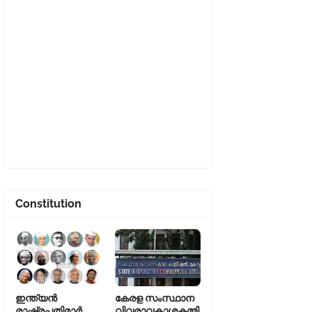
Constitution
ഇന്ത്യൻ
കേരള സംസ്ഥാന
രാഷ്ട്രപതിമാർ
വിവരാവകാശകമ്മി