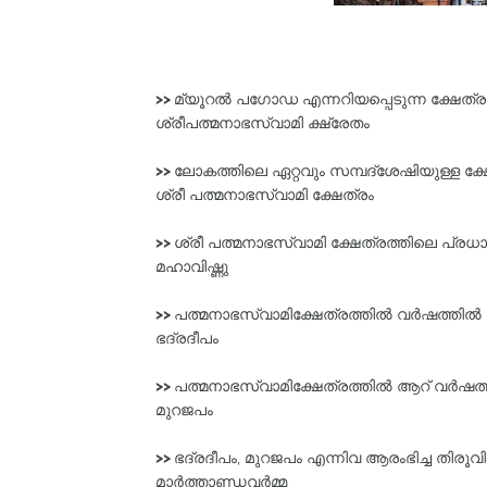
>>
മ്യൂറൽ പഗോഡ എന്നറിയപ്പെടുന്ന ക്ഷേത്ര
ശ്രീപത്മനാഭസ്വാമി ക്ഷ്രേതം
>>
ലോകത്തിലെ ഏറ്റവും സമ്പദ്ശേഷിയുള്ള ക്ഷ
ശ്രീ പത്മനാഭസ്വാമി ക്ഷേത്രം
>>
ശ്രീ പത്മനാഭസ്വാമി ക്ഷേത്രത്തിലെ പ്ര
മഹാവിഷ്ണു
>>
പത്മനാഭസ്വാമിക്ഷേത്രത്തിൽ വർഷത്തിൽ ര
ഭദ്രദീപം
>>
പത്മനാഭസ്വാമിക്ഷേത്രത്തിൽ ആറ് വർഷത്തി
മുറജപം
>>
ഭദ്രദീപം, മുറജപം എന്നിവ ആരംഭിച്ച തിരൂവിത
മാർത്താണ്ഡവർമ്മ