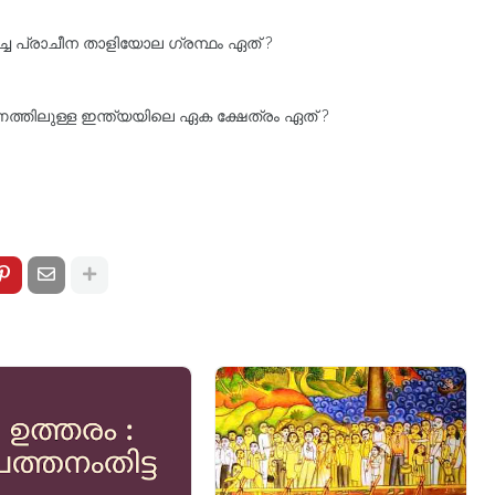
ച്ച പ്രാചീന താളിയോല ഗ്രന്ഥം ഏത് ?
രണത്തിലുള്ള ഇന്ത്യയിലെ ഏക ക്ഷേത്രം ഏത് ?