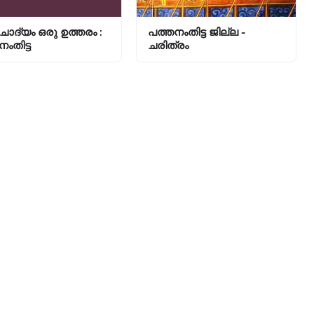
ോദ്യം ഒരു ഉത്തരം :
പത്തനംതിട്ട ജില്ല -
ംതിട്ട
ചരിത്രം