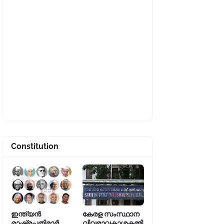
Constitution
ഇന്ത്യൻ
കേരള സംസ്ഥാന
രാഷ്ട്രപതിമാർ
വിവരാവകാശകമ്മി