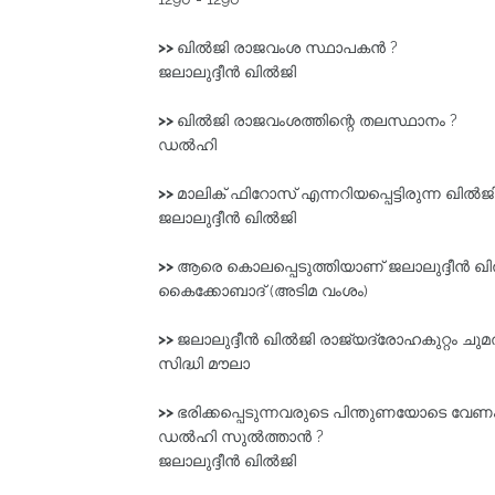
>>
ഖിൽജി രാജവംശ സ്ഥാപകൻ ?
ജലാലുദ്ദീൻ ഖിൽജി
>>
ഖിൽജി രാജവംശത്തിന്റെ തലസ്ഥാനം ?
ഡൽഹി
>>
മാലിക്‌ ഫിറോസ്‌ എന്നറിയപ്പെട്ടിരുന്ന ഖിൽജ
ജലാലുദ്ദീൻ ഖിൽജി
>>
ആരെ കൊലപ്പെടുത്തിയാണ്‌ ജലാലുദ്ദീൻ ഖിൽ
കൈക്കോബാദ്‌ (അടിമ വംശം)
>>
ജലാലുദ്ദീൻ ഖിൽജി രാജ്യദ്രോഹകുറ്റം ചുമത
സിദ്ധി മൗലാ
>>
ഭരിക്കപ്പെടുന്നവരുടെ പിന്തുണയോടെ വേണം ഭര
ഡൽഹി സുൽത്താൻ ?
ജലാലുദ്ദീൻ ഖിൽജി