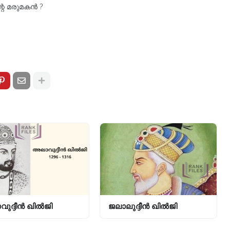
്റെ മരുമകൻ ?
ുദ്ദീൻ ഖിൽജി
ജലാലുദ്ദീൻ ഖിൽജി