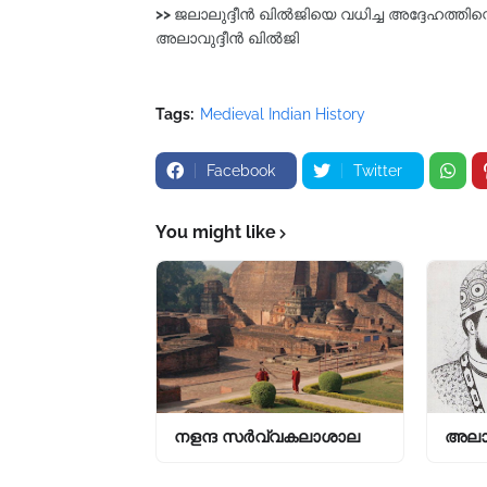
>>
ജലാലുദ്ദീൻ ഖിൽജിയെ വധിച്ച അദ്ദേഹത്തിന
അലാവുദ്ദീൻ ഖിൽജി
Tags:
Medieval Indian History
Facebook
Twitter
You might like
നളന്ദ സർവ്വകലാശാല
അലാവ