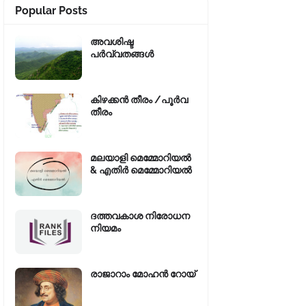
Popular Posts
അവശിഷ്ട
പർവ്വതങ്ങൾ
കിഴക്കന്‍ തീരം /പൂർവ
തീരം
മലയാളി മെമ്മോറിയൽ
& എതിർ മെമ്മോറിയൽ
ദത്തവകാശ നിരോധന
നിയമം
രാജാറാം മോഹൻ റോയ്‌