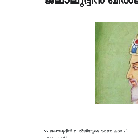
>>
ജലാലുദ്ദീൻ ഖിൽജിയുടെ ഭരണ കാലം ?
1290 - 1296