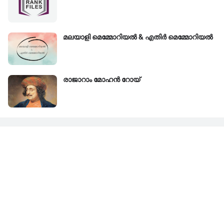
മലയാളി മെമ്മോറിയൽ & എതിർ മെമ്മോറിയൽ
രാജാറാം മോഹൻ റോയ്‌