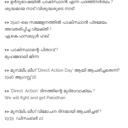
>>
ഉർദുഭാഷയിൽ പാകിസ്ഥാൻ എന്ന പദത്തിനർത്ഥം ?
ശുദ്ധമായ നാട്‌ (വിശുദ്ധരുടെ നാട്‌)
>>
1940-ലെ സമ്മേളനത്തിൽ പാകിസ്ഥാൻ പ്രമേയം
അവതരിപ്പിച്ച വ്യക്തി ?
ഏ.കെ.ഫസലുൾ ഹഖ്‌
>>
പാകിസ്ഥാന്റെ പിതാവ് ?
മുഹമ്മദാലി ജിന്ന
>>
മുസ്ലീം ലീഗ്‌ 'Direct Action Day' ആയി ആചരിച്ചതെന്ന്?
1946 ആഗസ്റ്റ്‌ 16
>>
'Direct Action' ദിനത്തിന്റെ മുദ്രാവാക്യം ?
We will fight and get Pakisthan
>>
മുസ്ലിം ലീഗ് വിമോചന ദിനമായി ആചരിച്ചത് ?
1939 ഡിസംബർ 22