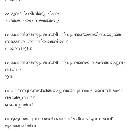
>>
മുസ്ലിം ലീഗിന്റെ ചിഹ്നം ?
ചന്ദ്രക്കലയും നക്ഷത്രവും
>>
കോൺഗ്രസ്സും മുസ്ലീം ലീഗും ആദ്യമായി സംയുക്ത
സമ്മേളനം നടത്തിയതെവിടെ ?
ലക്‌നൗ (1916)
>>
കോൺഗ്രസ്സും മുസ്ലീം ലീഗും ലഖ്‌നൗ കരാറിൽ ഒപ്പുവച്ച
വർഷം ?
1916
>>
ലഖ്‌നൗ ഉടമ്പടിയിൽ ഒപ്പു വയ്ക്കുമ്പോൾ വൈസ്രോയി
ആയിരുന്നത് ?
ചെംസ്ഫോർഡ്
>>
1929 -ൽ 14 ഇന തത്വങ്ങൾ പ്രഖ്യാപിച്ച നേതാവ്‌
മുഹമ്മദലി ജിന്ന