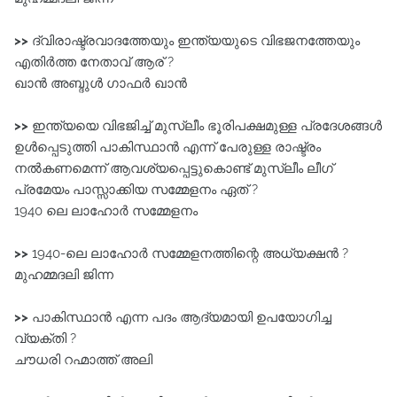
>>
ദ്വിരാഷ്ട്രവാദത്തേയും ഇന്ത്യയുടെ വിഭജനത്തേയും
എതിർത്ത നേതാവ്‌ ആര് ?
ഖാൻ അബ്ദുൾ ഗാഫർ ഖാൻ
>>
ഇന്ത്യയെ വിഭജിച്ച്‌ മുസ്ലീം ഭൂരിപക്ഷമുള്ള പ്രദേശങ്ങൾ
ഉൾപ്പെടുത്തി പാകിസ്ഥാൻ എന്ന്‌ പേരുള്ള രാഷ്ട്രം
നൽകണമെന്ന്‌ ആവശ്യപ്പെട്ടുകൊണ്ട്‌ മുസ്ലീം ലീഗ്‌
പ്രമേയം പാസ്സാക്കിയ സമ്മേളനം ഏത് ?
1940 ലെ ലാഹോർ സമ്മേളനം
>>
1940-ലെ ലാഹോർ സമ്മേളനത്തിന്റെ അധ്യക്ഷൻ ?
മുഹമ്മദലി ജിന്ന
>>
പാകിസ്ഥാൻ എന്ന പദം ആദ്യമായി ഉപയോഗിച്ച
വ്യക്തി ?
ചൗധരി റഹ്മാത്ത് അലി