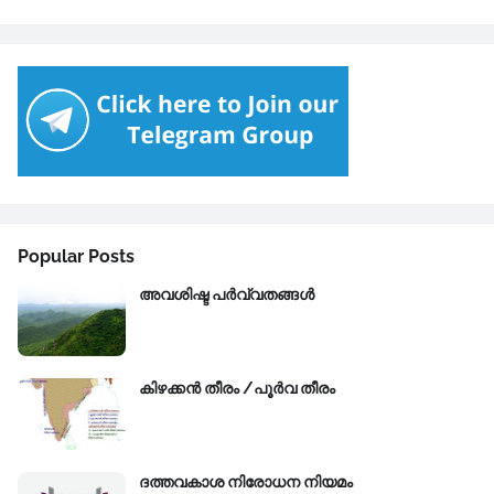
Popular Posts
അവശിഷ്ട പർവ്വതങ്ങൾ
കിഴക്കന്‍ തീരം /പൂർവ തീരം
ദത്തവകാശ നിരോധന നിയമം