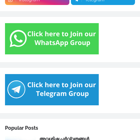
Popular Posts
അവശിഷ്ട പർവ്വതങ്ങൾ