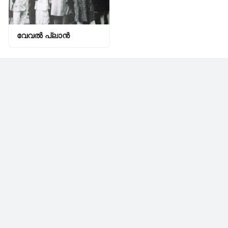
വേവൽ പ്ലാൻ