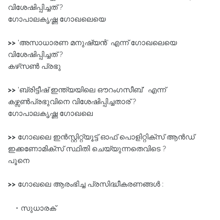
വിശേഷിപ്പിച്ചത്‌ ?
ഗോപാലകൃഷ്ണ ഗോഖലെയെ
>>
'അസാധാരണ മനുഷ്യൻ' എന്ന്‌ ഗോഖലെയെ
വിശേഷിപ്പിച്ചത്‌ ?
കഴ്‌സൺ പ്രഭു
>>
'ബ്രിട്ടീഷ്‌ ഇന്ത്യയിലെ ഔറംഗസീബ്' എന്ന്‌
കഴ്സൺപ്രഭുവിനെ വിശേഷിപ്പിച്ചതാര് ?
ഗോപാലകൃഷ്ണ ഗോഖലെ
>>
ഗോഖലെ ഇൻസ്റ്റിറ്റ്യൂട്ട് ഓഫ്‌ പൊളിറ്റിക്‌സ്‌ ആൻഡ്‌
ഇക്കണോമിക്സ്‌ സ്ഥിതി ചെയ്യുന്നതെവിടെ ?
പൂനെ
>>
ഗോഖലെ ആരംഭിച്ച പ്രസിദ്ധീകരണങ്ങൾ :
സുധാരക്‌