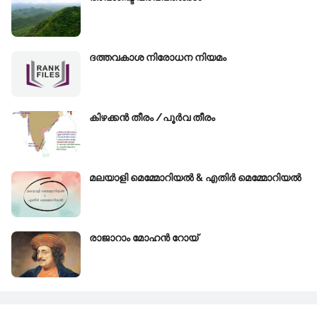
ദത്തവകാശ നിരോധന നിയമം
കിഴക്കന്‍ തീരം /പൂർവ തീരം
മലയാളി മെമ്മോറിയൽ & എതിർ മെമ്മോറിയൽ
രാജാറാം മോഹൻ റോയ്‌