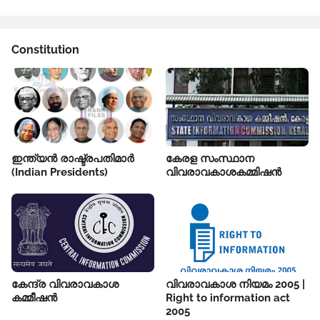
Constitution
ഇന്ത്യൻ രാഷ്ട്രപതിമാർ
കേരള സംസ്ഥാന
(Indian Presidents)
വിവരാവകാശകമ്മിഷൻ
കേന്ദ്ര വിവരാവകാശ
വിവരാവകാശ നിയമം 2005 |
കമ്മീഷൻ
Right to information act
2005