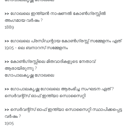
>>
ഗോഖലെ ഇന്ത്യൻ നാഷണൽ കോൺഗ്രസ്സിൽ
അംഗമായ വർഷം ?
1889
>>
ഗോഖലെ പ്രസിഡന്റായ കോൺഗ്രസ്സ്‌ സമ്മേളനം ഏത്
1905 - ലെ ബനാറസ്‌ സമ്മേളനം
>>
കോൺഗ്രസ്സിലെ മിതവാദികളുടെ നേതാവ്‌
ആരായിരുന്നു ?
ഗോപാലകൃഷ്ണ ഗോഖലെ
>>
ഗോപാലകൃഷ്ണ ഗോഖലെ ആരംഭിച്ച സംഘടന ഏത് ?
സെർവന്റ്‌സ്‌ ഓഫ്‌ ഇന്ത്യാ സൊസൈറ്റി
>>
സെർവന്റ്‌സ്‌ ഓഫ്‌ ഇന്ത്യാ സൊസൈറ്റി സ്ഥാപിക്കപ്പെട്ട
വർഷം ?
1905