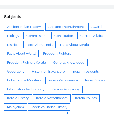
Subjects
Ancient Indian History
Arts and Entertainment
Awards
Biology
Commissions
Constitution
Current Affairs
Districts
Facts About India
Facts About Kerala
Facts About World
Freedom Fighters
Freedom Fighters Kerala
General Knowledge
Geography
History of Travancore
Indian Presidents
Indian Prime Ministers
Indian Renaissance
Indian States
Information Technology
Kerala Geography
Kerala History
Kerala Navodhanam
Kerala Politics
Malayalam
Medieval Indian History