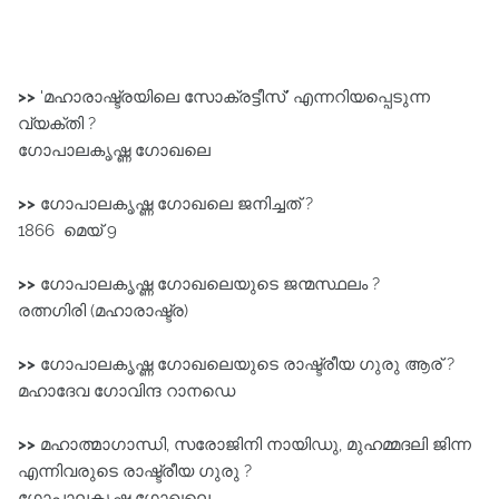
>>
'മഹാരാഷ്ട്രയിലെ സോക്രട്ടീസ്‌' എന്നറിയപ്പെടുന്ന
വ്യക്തി ?
ഗോപാലകൃഷ്ണ ഗോഖലെ
>>
ഗോപാലകൃഷ്ണ ഗോഖലെ ജനിച്ചത് ?
1866 മെയ് 9
>>
ഗോപാലകൃഷ്ണ ഗോഖലെയുടെ ജന്മസ്ഥലം ?
രത്നഗിരി (മഹാരാഷ്ട്ര)
>>
ഗോപാലകൃഷ്ണ ഗോഖലെയുടെ രാഷ്ട്രീയ ഗുരു ആര് ?
മഹാദേവ ഗോവിന്ദ റാനഡെ
>>
മഹാത്മാഗാന്ധി, സരോജിനി നായിഡു, മുഹമ്മദലി ജിന്ന
എന്നിവരുടെ രാഷ്ട്രീയ ഗുരു ?
ഗോപാലകൃഷ്ണ ഗോഖലെ