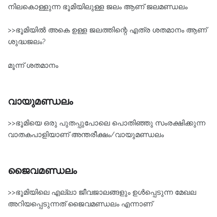
നിലകൊള്ളുന്ന ഭൂമിയിലുള്ള ജലം ആണ് ജലമണ്ഡലം
>>ഭൂമിയിൽ അകെ ഉള്ള ജലത്തിന്റെ എത്ര ശതമാനം ആണ്
ശുദ്ധജലം?
മൂന്ന് ശതമാനം
വായുമണ്ഡലം
>>ഭൂമിയെ ഒരു പുതപ്പുപോലെ പൊതിഞ്ഞു സംരക്ഷിക്കുന്ന
വാതകപാളിയാണ് അന്തരീക്ഷം/വായുമണ്ഡലം
ജൈവമണ്ഡലം
>>ഭൂമിയിലെ എല്ലാ ജീവജാലങ്ങളും ഉൾപ്പെടുന്ന മേഖല
അറിയപ്പെടുന്നത് ജൈവമണ്ഡലം എന്നാണ്