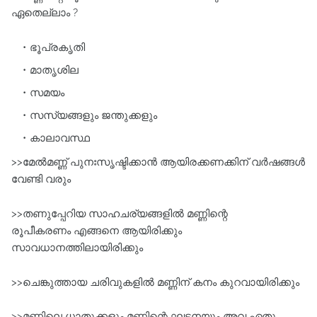
ഏതെല്ലാം ?
ഭൂപ്രകൃതി
മാതൃശില
സമയം
സസ്യങ്ങളും ജന്തുക്കളും
കാലാവസ്ഥ
>>മേൽമണ്ണ് പുനഃസൃഷ്ടിക്കാൻ ആയിരക്കണക്കിന് വർഷങ്ങൾ
വേണ്ടി വരും
>>തണുപ്പേറിയ സാഹചര്യങ്ങളിൽ മണ്ണിന്റെ
രൂപീകരണം എങ്ങനെ ആയിരിക്കും
സാവധാനത്തിലായിരിക്കും
>>ചെങ്കുത്തായ ചരിവുകളിൽ മണ്ണിന് കനം കുറവായിരിക്കും
>>മണ്ണിലെ ധാതുക്കളും മണ്ണിന്റെ ഘടനയും അവ ഏതു