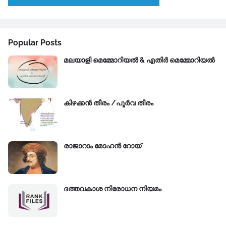
Popular Posts
മലയാളി മെമ്മോറിയൽ & എതിർ മെമ്മോറിയൽ
കിഴക്കന്‍ തീരം /പൂർവ തീരം
രാജാറാം മോഹൻ റോയ്‌
ദത്തവകാശ നിരോധന നിയമം