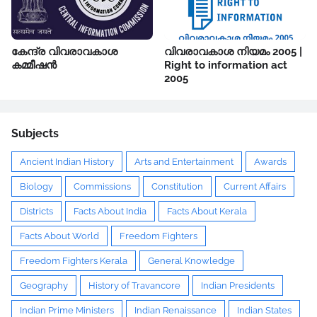
കേന്ദ്ര വിവരാവകാശ
വിവരാവകാശ നിയമം 2005 |
കമ്മീഷൻ
Right to information act
2005
Subjects
Ancient Indian History
Arts and Entertainment
Awards
Biology
Commissions
Constitution
Current Affairs
Districts
Facts About India
Facts About Kerala
Facts About World
Freedom Fighters
Freedom Fighters Kerala
General Knowledge
Geography
History of Travancore
Indian Presidents
Indian Prime Ministers
Indian Renaissance
Indian States