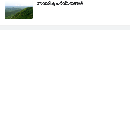
അവശിഷ്ട പർവ്വതങ്ങൾ