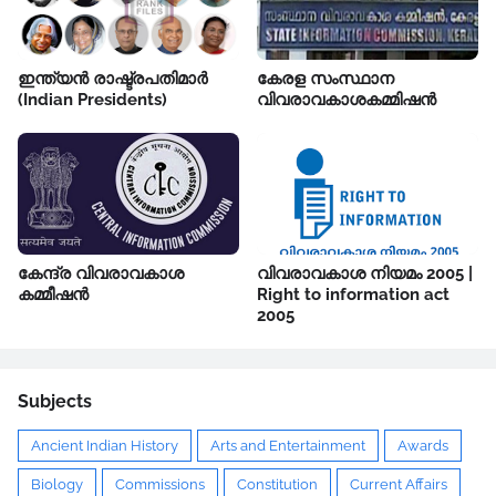
ഇന്ത്യൻ രാഷ്ട്രപതിമാർ
കേരള സംസ്ഥാന
(Indian Presidents)
വിവരാവകാശകമ്മിഷൻ
കേന്ദ്ര വിവരാവകാശ
വിവരാവകാശ നിയമം 2005 |
കമ്മീഷൻ
Right to information act
2005
Subjects
Ancient Indian History
Arts and Entertainment
Awards
Biology
Commissions
Constitution
Current Affairs