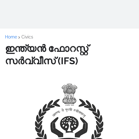
Home
Civics
ഇന്ത്യൻ ഫോറസ്റ്റ്
സർവ്വീസ്‌ (IFS)