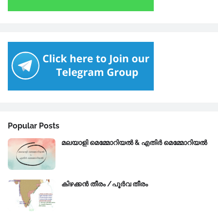
Popular Posts
മലയാളി മെമ്മോറിയൽ & എതിർ മെമ്മോറിയൽ
കിഴക്കന്‍ തീരം /പൂർവ തീരം