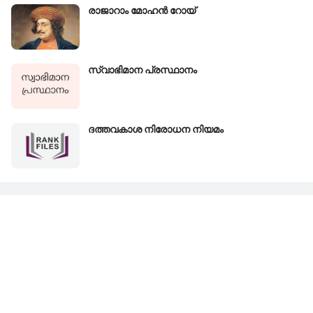
രാജാറാം മോഹൻ റോയ്‌
സ്വാഭിമാന പ്രസ്ഥാനം
ദത്തവകാശ നിരോധന നിയമം