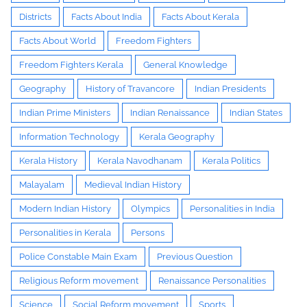
Districts
Facts About India
Facts About Kerala
Facts About World
Freedom Fighters
Freedom Fighters Kerala
General Knowledge
Geography
History of Travancore
Indian Presidents
Indian Prime Ministers
Indian Renaissance
Indian States
Information Technology
Kerala Geography
Kerala History
Kerala Navodhanam
Kerala Politics
Malayalam
Medieval Indian History
Modern Indian History
Olympics
Personalities in India
Personalities in Kerala
Persons
Police Constable Main Exam
Previous Question
Religious Reform movement
Renaissance Personalities
Science
Social Reform movement
Sports