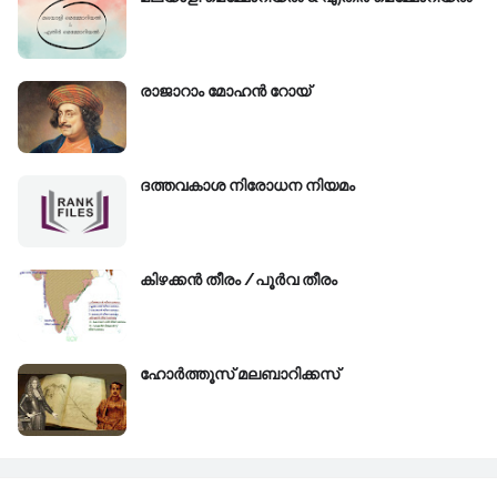
രാജാറാം മോഹൻ റോയ്‌
ദത്തവകാശ നിരോധന നിയമം
കിഴക്കന്‍ തീരം /പൂർവ തീരം
ഹോർത്തൂസ് മലബാറിക്കസ്