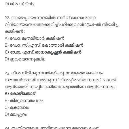
D) (ii) & (iii) Only
22. താഴെപ്പറയുന്നവയിൽ സർവ്വകലാശാലാ
വിദ്യാഭ്യാസത്തെക്കുറിച്ച്‌ പഠിക്കുവാൻ 1948-ൽ നിയമിച്ച
കമ്മീഷൻ :
A) ഡോ. മുതലിയാർ കമ്മീഷൻ
B) ഡോ. സി.എസ്‌. കോത്താരി കമ്മീഷൻ
C) ഡോ. എസ്‌. രാധാകൃഷ്ണൻ കമ്മീഷൻ
D) ഇവയൊന്നുമല്ല
23. വിശന്നിരിക്കുന്നവർക്ക്‌ ഒരു നേരത്തെ ഭക്ഷണം
സൗജന്യമായി നൽകുന്ന “വിശപ്പ്‌ രഹിത നഗരം" പദ്ധതി
ആദ്യമായി നടപ്പിലാക്കിയ കേരളത്തിലെ ആദ്യ നഗരം :
A) കോഴിക്കോട്‌
B) തിരുവനന്തപുരം
C) കൊല്ലം
D) മലപ്പുറം
24. തൃതീയമേഖല അറിയപ്പെടുന്ന മറ്റൊരു പേര്‌: