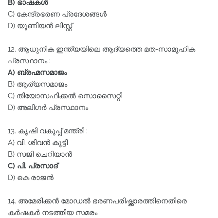
B) ഭാഷകൾ
C) കേന്ദ്രഭരണ പ്രദേശങ്ങൾ
D) യൂണിയൻ ലിസ്റ്റ്‌
12. ആധുനിക ഇന്ത്യയിലെ ആദ്യത്തെ മത-സാമൂഹിക
പ്രസ്ഥാനം :
A) ബ്രഹ്മസമാജം
B) ആര്യസമാജം
C) തിയോസഫിക്കൽ സൊസൈറ്റി
D) അലിഗർ പ്രസ്ഥാനം
13. കൃഷി വകുപ്പ്‌ മന്ത്രി :
A) വി. ശിവൻ കുട്ടി
B) സജി ചെറിയാൻ
C) പി. പ്രസാദ്‌
D) കെ.രാജൻ
14. അമേരിക്കൻ മോഡൽ ഭരണപരിഷ്ക്കാരത്തിനെതിരെ
കർഷകർ നടത്തിയ സമരം :