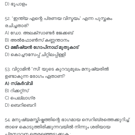
D) ഭൂപാളം
52. “ഇന്ത്യ എന്റെ പ്രണയ വിസ്മയം” എന്ന പുസ്തകം
രചിച്ചതാര്‌?
A) ഡോ. അലക്സാണ്ടർ ജേക്കബ്‌
B) അൽഫോൺസ്‌ കണ്ണന്താനം
C) മജീഷ്യൻ ഗോപിനാഥ്‌ മുതുകാട്‌
D) കൊച്ചൗസേപ്പ്‌ ചിറ്റിലപ്പിള്ളി
53. വിറ്റാമിൻ “സി' യുടെ കുറവുമൂലം മനുഷ്യരിൽ
ഉണ്ടാകുന്ന രോഗം ഏതാണ്‌?
A) സ്‌കർവ്വി
B) റിക്കറ്റ്സ്‌
C) പെല്ലാഗ്ര
D) ബെറിബെറി
54. മനുഷ്യമസ്തിഷ്കത്തിന്റെ ഭാഗമായ സെറിബ്രത്തെക്കുറിച്ച്‌
താഴെ കൊടുത്തിരിക്കുന്നവയിൽ നിന്നും ശരിയായ
പ്രസ്താവന തെരഞ്ഞെടുക്കുക :