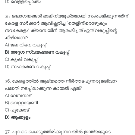
D) വെള്ളപ്പൊക്കം
35. ജലാശയങ്ങൾ മാലിന്യമുക്തമാക്കി സംരക്ഷിക്കുന്നതിന്‌
കേരള സർക്കാർ ആവിഷ്ക്കരിച്ച “തെളിനീരൊഴുകും
നവകേരളം” ക്യാമ്പയിൻ ആരംഭിച്ചത്‌ ഏത്‌ വകുപ്പിന്റെ
കീഴിലാണ്‌?
A) ജല വിഭവ വകുപ്പ്‌
B) തദ്ദേശ സ്വയംഭരണ വകുപ്പ്‌
C) കൃഷി വകുപ്പ്‌
D) സഹകരണ വകുപ്പ്‌
36. കേരളത്തിൽ ആദ്യത്തെ നീർത്തടപുനഃരുജ്ജീവന
പദ്ധതി നടപ്പിലാക്കുന്ന കായൽ ഏത്‌?
A) വേമ്പനാട്‌
B) വെള്ളായണി
C) പൂക്കോട്‌
D) ആക്കുളം
37. ചുവടെ കൊടുത്തിരിക്കുന്നവയിൽ ഇന്ത്യയുടെ