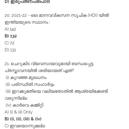
D) ഇരുപതിനപരിപാടി
20. 2021-22 - ലെ മാനവവികസന സൂചിക (HDI) യിൽ
ഇന്ത്യയുടെ സ്ഥാനം :
A) 142
B) 132
C) 72
D) 131
21. ചെറുകിട വ്യവസായവുമായി ബന്ധപ്പെട്ട
പ്രസ്താവനയിൽ ശരിയായത്‌ ഏത്‌?
(i) കുറഞ്ഞ മൂലധനം
(ii) പരിസ്ഥിതി സഹാർദ്ദം
(iii) ഇറക്കുമതിയെ വലിയതോതിൽ ആശ്രയിക്കേണ്ടി
വരുന്നില്ല
(iv) കാർവെ കമ്മിറ്റി
A) (i) & (ii) Only
B) (i), (ii), (iii) & (iv)
C) ഇവയൊന്നുമല്ല