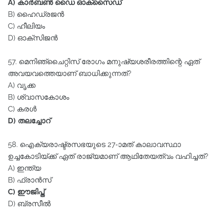
A) കാർബൺ ഡൈ ഓക്സൈഡ്
B) ഹൈഡ്രജൻ
C) ഹീലിയം
D) ഓക്സിജൻ
57. മെനിഞ്ചൈറ്റിസ്‌ രോഗം മനുഷ്യശരീരത്തിന്റെ ഏത്‌
അവയവത്തെയാണ്‌ ബാധിക്കുന്നത്‌?
A) വൃക്ക
B) ശ്വാസകോശം
C) കരൾ
D) തലച്ചോറ്‌
58. ഐക്യരാഷ്ട്രസഭയുടെ 27-ാമത്‌ കാലാവസ്ഥാ
ഉച്ചകോടിയ്ക്ക്‌ ഏത്‌ രാജ്യമാണ്‌ ആഥിതേയത്വം വഹിച്ചത്‌?
A) ഇന്ത്യ
B) ഫ്രാൻസ്‌
C) ഈജിപ്ത്
D) ബ്രസീൽ