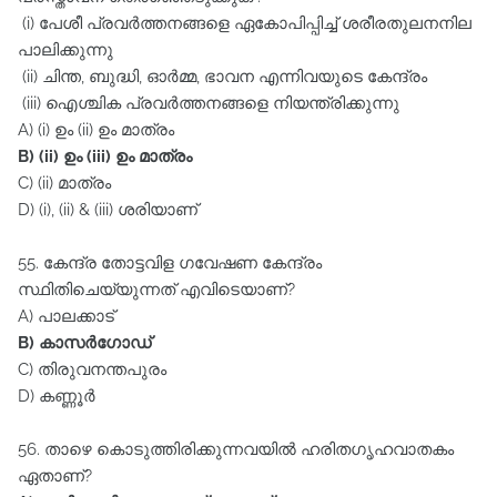
(i) പേശീ പ്രവർത്തനങ്ങളെ ഏകോപിപ്പിച്ച്‌ ശരീരതുലനനില
പാലിക്കുന്നു
(ii) ചിന്ത, ബുദ്ധി, ഓർമ്മ, ഭാവന എന്നിവയുടെ കേന്ദ്രം
(iii) ഐശ്ചിക പ്രവർത്തനങ്ങളെ നിയന്ത്രിക്കുന്നു
A) (i) ഉം (ii) ഉം മാത്രം
B) (ii) ഉം (iii) ഉം മാത്രം
C) (ii) മാത്രം
D) (i), (ii) & (iii) ശരിയാണ്‌
55. കേന്ദ്ര തോട്ടവിള ഗവേഷണ കേന്ദ്രം
സ്ഥിതിചെയ്യുന്നത്‌ എവിടെയാണ്‌?
A) പാലക്കാട്‌
B) കാസർഗോഡ്‌
C) തിരുവനന്തപുരം
D) കണ്ണൂർ
56. താഴെ കൊടുത്തിരിക്കുന്നവയിൽ ഹരിതഗൃഹവാതകം
ഏതാണ്‌?