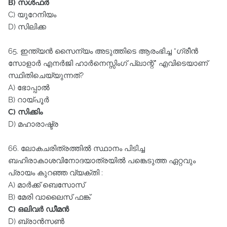
B) സൾഫർ
C) യുറേനിയം
D) സിലിക്ക
65. ഇന്ത്യൻ സൈന്യം അടുത്തിടെ ആരംഭിച്ച “ഗ്രീൻ
സോളാർ എനർജി ഹാർനെസ്സിംഗ്‌ പ്ലാന്റ്‌” എവിടെയാണ്‌
സ്ഥിതിചെയ്യുന്നത്‌?
A) ഭോപ്പാൽ
B) റായ്പൂർ
C) സിക്കിം
D) മഹാരാഷ്ട്ര
66. ലോകചരിത്രത്തിൽ സ്ഥാനം പിടിച്ച
ബഹിരാകാശവിനോദയാത്രയിൽ പങ്കെടുത്ത ഏറ്റവും
പ്രായം കുറഞ്ഞ വ്യക്തി :
A) മാർക്ക്‌ ബെസോസ്‌
B) മേരി വാലൈസ്‌ ഫങ്ക്‌
C) ഒലിവർ ഡീമൻ
D) ബ്രാൻസൺ