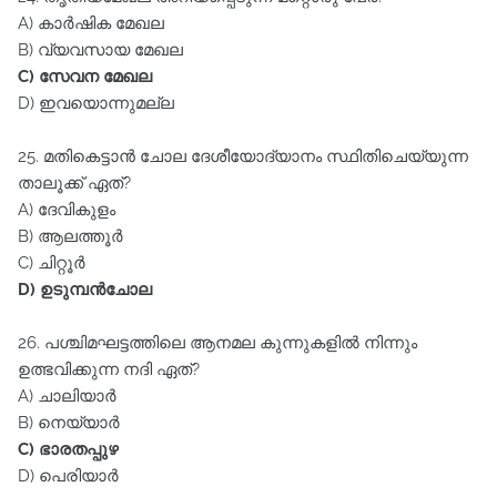
A) കാർഷിക മേഖല
B) വ്യവസായ മേഖല
C) സേവന മേഖല
D) ഇവയൊന്നുമല്ല
25. മതികെട്ടാൻ ചോല ദേശീയോദ്യാനം സ്ഥിതിചെയ്യുന്ന
താലൂക്ക്‌ ഏത്‌?
A) ദേവികുളം
B) ആലത്തൂർ
C) ചിറ്റൂർ
D) ഉടുമ്പൻചോല
26. പശ്ചിമഘട്ടത്തിലെ ആനമല കുന്നുകളിൽ നിന്നും
ഉത്ഭവിക്കുന്ന നദി ഏത്‌?
A) ചാലിയാർ
B) നെയ്യാർ
C) ഭാരതപ്പുഴ
D) പെരിയാർ