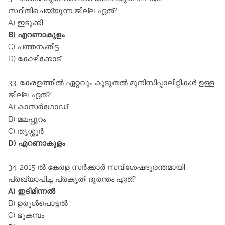
സ്ഥിതിചെയ്യുന്ന ജില്ല ഏത്‌?
A) ഇടുക്കി
B) എറണാകുളം
C) പത്തനംതിട്ട
D) കോഴിക്കോട്‌
33. കേരളത്തിൽ ഏറ്റവും കൂടുതൽ മുനിസിപ്പാലിറ്റികൾ ഉള്ള
ജില്ല ഏത്‌?
A) കാസർഗോഡ്‌
B) മലപ്പുറം
C) തൃശ്ശൂർ
D) എറണാകുളം
34. 2015 ൽ കേരള സർക്കാർ സവിശേഷദുരന്തമായി
പ്രഖ്യാപിച്ച പ്രകൃതി ദുരന്തം ഏത്‌?
A) ഇടിമിന്നൽ
B) ഉരുൾപൊട്ടൽ
C) ഭൂകമ്പം