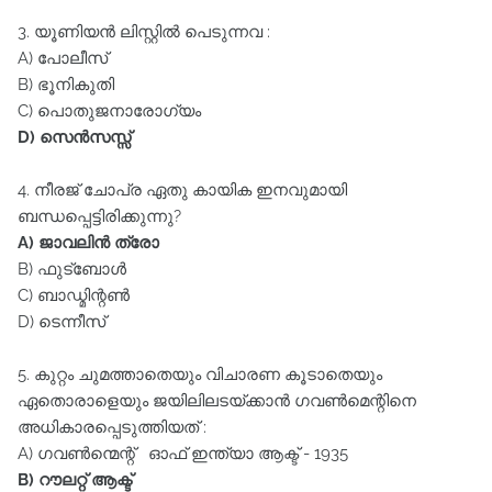
3. യൂണിയൻ ലിസ്റ്റിൽ പെടുന്നവ :
A) പോലീസ്‌
B) ഭൂനികുതി
C) പൊതുജനാരോഗ്യം
D) സെൻസസ്സ്‌
4. നീരജ്‌ ചോപ്ര ഏതു കായിക ഇനവുമായി
ബന്ധപ്പെട്ടിരിക്കുന്നു?
A) ജാവലിൻ ത്രോ
B) ഫുട്‌ബോൾ
C) ബാഡ്മിന്റൺ
D) ടെന്നീസ്‌
5. കുറ്റം ചുമത്താതെയും വിചാരണ കൂടാതെയും
ഏതൊരാളെയും ജയിലിലടയ്ക്കാൻ ഗവൺമെന്റിനെ
അധികാരപ്പെടുത്തിയത്‌ :
A) ഗവൺന്മെന്റ് ഓഫ്‌ ഇന്ത്യാ ആക്ട്‌ - 1935
B) റൗലറ്റ്‌ ആക്ട്‌