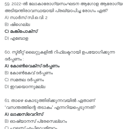
59. 2022-ൽ ലോകാരോഗ്യസംഘടന ആഗോള ആരോഗ്യ
അടിയന്തിരാവസ്ഥയായി പ്രഖ്യാപിച്ച രോഗം ഏത്‌?
A) സാർസ്‌ സി.ഒ.വി. 2
B) ഷിഗെല്ല
C) മംങ്കിപോക്സ്‌
D) എബോള
60. സ്ട്രീറ്റ് ലൈറ്റുകളിൽ റിഫ്ലക്ടറായി ഉപയോഗിക്കുന്ന
ദർപ്പണം :
A) കോൺവെക്സ്‌ ദർപ്പണം
B) കോൺകേവ്‌ ദർപ്പണം
C) സമതല ദർപ്പണം
D) ഇവയൊന്നുമല്ല
61. താഴെ കൊടുത്തിരിക്കുന്നവയിൽ ഏതാണ്‌
“വസന്തത്തിന്റെ തടാകം" എന്നറിയപ്പെടുന്നത്‌?
A) ലാക്കസ്‌വെറിസ്
B) ഓഷ്യാനസ്‌ പ്രേസെല്ലറം
C) പാലസ്‌ എപ്പിഡെമിയറം