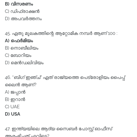
B) വിസരണം
C) ഡിഫ്രാക്ഷൻ
D) അപവർത്തനം
45. ഏതു മൂലകത്തിന്റെ ആറ്റോമിക നമ്പർ ആണ്‌ 100 :
A) ഫെർമിയം
B) നൊബീലിയം
C) ബോറിയം
D) മെൻഡലിവിയം
46. “ബിഗ്‌ ഇഞ്ച്‌" ഏത്‌ രാജ്യത്തെ പെട്രോളിയം പൈപ്പ്‌
ലൈൻ ആണ്‌?
A) ജപ്പാൻ
B) ഇറാൻ
C) UAE
D) USA
47. ഇന്ത്യയിലെ ആദ്യ സൈബർ പോസ്റ്റ്‌ ഓഫീസ്‌
ആരംഭിച്ചത്‌ എവിടെ?