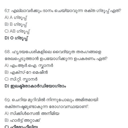
67. എല്ലാവർക്കും ദാനം ചെയ്യാവുന്ന രക്ത ഗ്രൂപ്പ്‌ ഏത്‌?
A) A ഗ്രൂപ്പ്‌
B) B ഗ്രൂപ്പ്‌
C) AB ഗ്രൂപ്പ്‌
D) O ഗ്രൂപ്പ്‌
68. ഹൃദയപേശികളിലെ വൈദ്യുത തരംഗങ്ങളെ
രേഖപ്പെടുത്താൻ ഉപയോഗിക്കുന്ന ഉപകരണം ഏത്‌?
A) എം.ആർ.ഐ. സ്കാനർ
B) എക്സ്‌-റേ മെഷീൻ
C) സി.റ്റി. സ്കാനർ
D) ഇലക്ട്രോകാർഡിയോഗ്രാം
69. ചെറിയ മുറിവിൽ നിന്നുപോലും അമിതമായി
രക്തനഷ്ടമുണ്ടാകുന്ന രോഗാവസ്ഥയാണ്‌ :
A) സിക്കിൾസെൽ അനീമിയ
B) ഹാർട്ട്‌ അറ്റാക്ക്‌
C) ഹീമോഫീലിയ