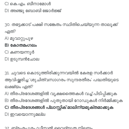
C) കെ.എം. ബീനാമോൾ
D) അഞ്ജു ബോബി ജോർജ്ജ്‌
30. തട്ടേക്കാട്‌ പക്ഷി സങ്കേതം സ്ഥിതിചെയ്യുന്ന താലൂക്ക്‌
ഏത്‌?
A) മൂവാറ്റുപുഴ
B) കോതമംഗലം
C) കണയന്നൂർ
D) ഉടുമ്പൻചോല
31. ചുവടെ കൊടുത്തിരിക്കുന്നവയിൽ കേരള സർക്കാർ
ആവിഷ്ക്കരിച്ച 'ശുചിത്വസാഗരം സുന്ദരതീരം' പദ്ധതിയുടെ
ലക്ഷ്യം ഏത്‌?
A) തീരപ്രദേശങ്ങളിൽ വൃക്ഷത്തൈകൾ വച്ച്‌ പിടിപ്പിക്കുക
B) തീരപ്രദേശങ്ങളിൽ പുതുതായി റോഡുകൾ നിർമ്മിക്കുക
C) തീരപ്രദേശങ്ങൾ പ്ലാസ്റ്റിക്‌ മാലിന്യമുക്തമാക്കുക
D) ഇവയൊന്നുമല്ല
32. ബ്രഹ്മപുരം ഡീസൽ വൈദ്യുത നിലയം