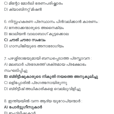
C) മിന്റോ മോർലി ഭരണപരിഷ്ക്കാരം
D) ക്യാബിനറ്റ്‌ മിഷൻ
6. നിസ്സഹകരണ പ്രസ്ഥാനം പിൻവലിക്കാൻ കാരണം :
A) നേതാക്കന്മാരുടെ അനൈക്യം
B) ജാലിയൻ വാലാബാഗ്‌ കൂട്ടക്കൊല
C) ചൗരി ചൗരാ സംഭവം
D) ഗാന്ധിജിയുടെ അനാരോഗ്യം
7. പഴശ്ശിരാജയുമായി ബന്ധപ്പെടാത്ത പ്രസ്താവന :
A) മലബാർ പ്രദേശത്ത്‌ ശക്തമായ പ്രക്ഷോഭം
സംഘടിപ്പിച്ചു
B) ബ്രിട്ടീഷുകാരുടെ നികുതി നയത്തെ അനുകൂലിച്ചു
C) ഒളിപ്പോരിൽ പ്രഗത്ഭനായിരുന്നു
D) ബ്രിട്ടീഷ്‌ അധികാരികളെ വെല്ലുവിളിച്ചു
8. ഇന്ത്യയിൽ വന്ന ആദ്യ യൂറോപ്യന്മാർ :
A) പോർട്ടുഗീസുകാർ
B) ഇംഗ്ലീഷുകാർ