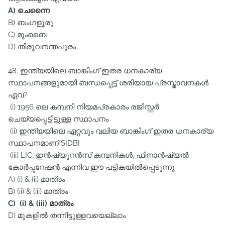
A) ചെന്നൈ
B) ബംഗളൂരു
C) മുംബൈ
D) തിരുവനന്തപുരം
48. ഇന്ത്യയിലെ ബാങ്കിംഗ്‌ ഇതര ധനകാര്യ
സ്ഥാപനങ്ങളുമായി ബന്ധപ്പെട്ട്‌ ശരിയായ പ്രസ്താവനകൾ
ഏവ?
(i) 1956 ലെ കമ്പനി നിയമപ്രകാരം രജിസ്റ്റർ
ചെയ്യപ്പെട്ടിട്ടുള്ള സ്ഥാപനം
(ii) ഇന്ത്യയിലെ ഏറ്റവും വലിയ ബാങ്കിംഗ്‌ ഇതര ധനകാര്യ
സ്ഥാപനമാണ്‌ SIDBI
(iii) LIC, ഇൻഷ്യൂറൻസ്‌ കമ്പനികൾ, ഫിനാൻഷ്യൽ
കോർപ്പറേഷൻ എന്നിവ ഈ പട്ടികയിൽപ്പെടുന്നു
A) (i) & (ii) മാത്രം
B) (ii) & (iii) മാത്രം
C) (i) & (iii) മാത്രം
D) മുകളിൽ തന്നിട്ടുള്ളവയെല്ലാം