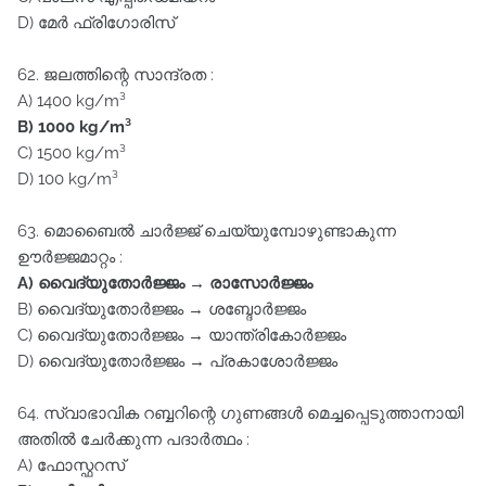
D) മേർ ഫ്രിഗോരിസ്‌
62. ജലത്തിന്റെ സാന്ദ്രത :
A) 1400 kg/m³
B) 1000 kg/m³
C) 1500 kg/m³
D) 100 kg/m³
63. മൊബൈൽ ചാർജ്ജ്‌ ചെയ്യുമ്പോഴുണ്ടാകുന്ന
ഊർജ്ജമാറ്റം :
A) വൈദ്യുതോർജ്ജം → രാസോർജ്ജം
B) വൈദ്യുതോർജ്ജം → ശബ്ദോർജ്ജം
C) വൈദ്യുതോർജ്ജം → യാന്ത്രികോർജ്ജം
D) വൈദ്യുതോർജ്ജം → പ്രകാശോർജ്ജം
64. സ്വാഭാവിക റബ്ബറിന്റെ ഗുണങ്ങൾ മെച്ചപ്പെടുത്താനായി
അതിൽ ചേർക്കുന്ന പദാർത്ഥം :
A) ഫോസ്ഫറസ്