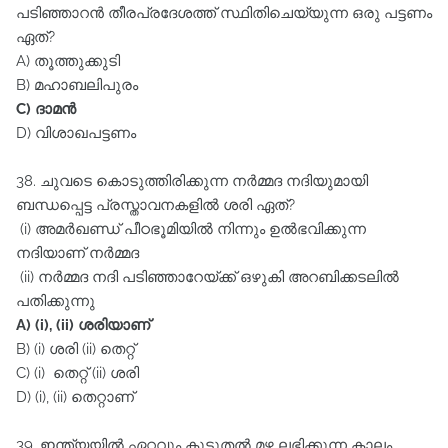
പടിഞ്ഞാറൻ തീരപ്രദേശത്ത്‌ സ്ഥിതിചെയ്യുന്ന ഒരു പട്ടണം
ഏത്‌?
A) തൂത്തുക്കുടി
B) മഹാബലിപുരം
C) ദാമൻ
D) വിശാഖപട്ടണം
38. ചുവടെ കൊടുത്തിരിക്കുന്ന നർമ്മദ നദിയുമായി
ബന്ധപ്പെട്ട പ്രസ്താവനകളിൽ ശരി ഏത്‌?
(i) അമർഖണ്ഡ്‌ പീഠഭൂമിയിൽ നിന്നും ഉൽഭവിക്കുന്ന
നദിയാണ്‌ നർമ്മദ
(ii) നർമ്മദ നദി പടിഞ്ഞാറേയ്ക്ക്‌ ഒഴുകി അറബിക്കടലിൽ
പതിക്കുന്നു
A) (i), (ii) ശരിയാണ്‌
B) (i) ശരി (ii) തെറ്റ്‌
C) (i) തെറ്റ്‌ (ii) ശരി
D) (i), (ii) തെറ്റാണ്‌
39. ഇന്ത്യയിൽ ഏറ്റവും കൂടുതൽ മഴ ലഭിക്കുന്ന കാലം