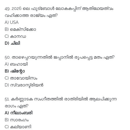
49. 2026 ലെ ഫുട്‌ബോൾ ലോകകപ്പിന്‌ ആതിഥേയത്വം
വഹിക്കാത്ത രാജ്യം ഏത്‌?
A) USA
B) മെക്സിക്കോ
C) കാനഡ
D) ചിലി
50. താഴെപ്പറയുന്നതിൽ ജപ്പാനിൽ രൂപപ്പെട്ട മതം ഏത്‌?
A) ബഹായി
B) ഷിന്റോ
C) താവോയിസം
D) സ്വരാസ്ട്രിയൻ
51. കർണ്ണാടക സംഗീതത്തിൽ രാത്രിയിൽ ആലപിക്കുന്ന
രാഗം ഏത്‌?
A) നീലാംബരി
B) സാരംഗം
C) കല്യാണി