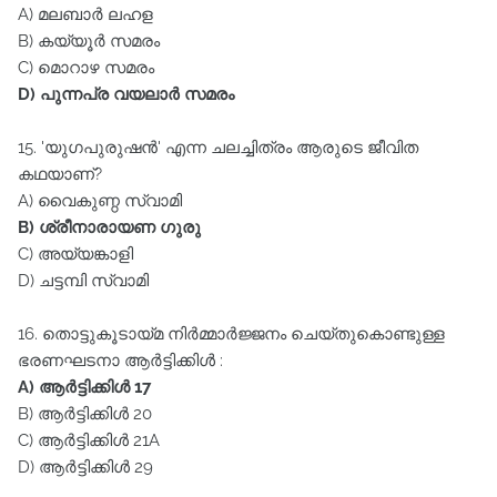
A) മലബാർ ലഹള
B) കയ്യൂർ സമരം
C) മൊറാഴ സമരം
D) പുന്നപ്ര വയലാർ സമരം
15. 'യുഗപുരുഷൻ' എന്ന ചലച്ചിത്രം ആരുടെ ജീവിത
കഥയാണ്‌?
A) വൈകുണ്ഠ സ്വാമി
B) ശ്രീനാരായണ ഗുരു
C) അയ്യങ്കാളി
D) ചട്ടമ്പി സ്വാമി
16. തൊട്ടുകൂടായ്മ നിർമ്മാർജ്ജനം ചെയ്തുകൊണ്ടുള്ള
ഭരണഘടനാ ആർട്ടിക്കിൾ :
A) ആർട്ടിക്കിൾ 17
B) ആർട്ടിക്കിൾ 20
C) ആർട്ടിക്കിൾ 21A
D) ആർട്ടിക്കിൾ 29