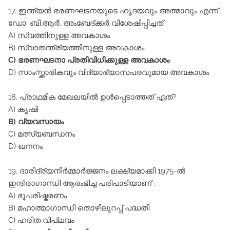
17. ഇന്ത്യൻ ഭരണഘടനയുടെ ഹൃദയവും അത്മാവും എന്ന്‌
ഡോ. ബി.ആർ. അംബേദ്ക്കർ വിശേഷിപ്പിച്ചത്‌ :
A) സ്വത്തിനുള്ള അവകാശം
B) സ്വാതന്ത്ര്യത്തിനുള്ള അവകാശം
C) ഭരണഘടനാ പ്രതിവിധിക്കുള്ള അവകാശം
D) സാംസ്ക്കാരികവും വിദ്യാഭ്യാസപരവുമായ അവകാശം
18. പ്രാഥമിക മേഖലയിൽ ഉൾപ്പെടാത്തത്‌ ഏത്‌?
A) കൃഷി
B) വ്യവസായം
C) മത്സ്യബന്ധനം
D) ഖനനം
19. ദാരിദ്ര്യനിർമ്മാർജ്ജനം ലക്ഷ്യമാക്കി 1975-ൽ
ഇന്ദിരാഗാന്ധി ആരംഭിച്ച പരിപാടിയാണ്‌ :
A) ഭൂപരിഷ്കരണം
B) മഹാത്മാഗാന്ധി തൊഴിലുറപ്പ്‌ പദ്ധതി
C) ഹരിത വിപ്ലവം