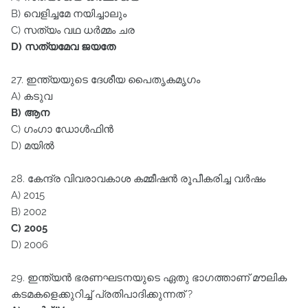
B) വെളിച്ചമേ നയിച്ചാലും
C) സത്യം വഥ ധർമ്മം ചര
D) സത്യമേവ ജയതേ
27. ഇന്ത്യയുടെ ദേശീയ പൈതൃകമൃഗം
A) കടുവ
B) ആന
C) ഗംഗാ ഡോൾഫിൻ
D) മയിൽ
28. കേന്ദ്ര വിവരാവകാശ കമ്മീഷൻ രൂപീകരിച്ച വർഷം
A) 2015
B) 2002
C) 2005
D) 2006
29. ഇന്ത്യൻ ഭരണഘടനയുടെ ഏതു ഭാഗത്താണ്‌ മൗലിക
കടമകളെക്കുറിച്ച്‌ പ്രതിപാദിക്കുന്നത്‌ ?