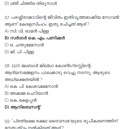
D) ശ്രീ ചിത്തിര തിരുനാൾ
57. പഴശ്ശിരാജാവിന്റെ ജീവിതം ഇതിവൃത്തമാക്കിയ നോവൽ
ആണ്‌ 'കേരളസിംഹം' ഇതു രചിച്ചത്‌ ആര്‌ ?
A) സി. വി. രാമൻ പിള്ള
B) സർദാർ കെ. എം. പണിക്കർ
C) ഒ. ചന്തുമേനോൻ
D) ജി. പി. പിള്ള
58. 1916 മലബാർ ജില്ലാ കോൺഗ്രസ്സിന്റെ
ആദ്യസമ്മേളനം പാലക്കാടു വെച്ചു നടന്നു. ആരുടെ
അധ്യക്ഷതയിൽ ?
A) കെ. പി. കേശവമേനോൻ
B) അക്കമ്മ ചെറിയാൻ
C) കെ. കേളപ്പൻ
D) ആനിബെസന്റ്‌
59. “പ്രത്യക്ഷ രക്ഷാ ദൈവസഭ'യുടെ രൂപീകരണത്തിന്‌
നേതൃത്വം നൽകിയത്‌ ആര് ?