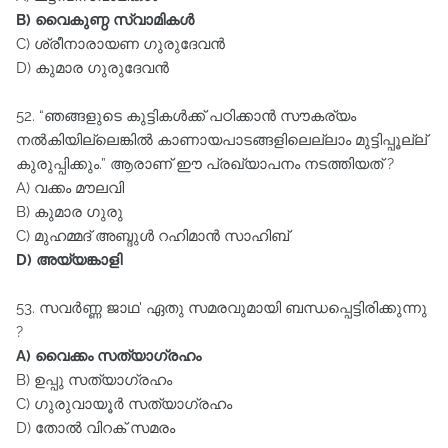
B) വൈകുണ്ഠ സ്വാമികൾ
C) ശ്രീനാരായണ ഗുരുദേവൻ
D) കുമാര ഗുരുദേവൻ
52. “ഞങ്ങളുടെ കുട്ടികൾക്ക്‌ പഠിക്കാൻ സൗകര്യം
നൽകിയില്ലെങ്കിൽ കാണായപാടങ്ങളിലെല്ലാം മുട്ടിപ്പൂല്ല്‌
കുരുപ്പിക്കും.” ആരാണ്‌ ഈ പ്രഖ്യാപനം നടത്തിയത്‌ ?
A) വക്കം മൗലവി
B) കുമാര ഗുരു
C) മുഹമ്മദ്‌ അബ്ദുൾ റഹിമാൻ സാഹിബ്‌
D) അയ്യങ്കാളി
53. സവർണ്ണ ജാഥ' ഏതു സമരവുമായി ബന്ധപ്പെട്ടിരിക്കുന്നു
?
A) വൈക്കം സത്യാഗ്രഹം
B) ഉപ്പു സത്യാഗ്രഹം
C) ഗുരുവായൂർ സത്യാഗ്രഹം
D) തോൽ വിറക്‌ സമരം