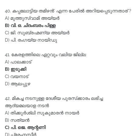
40. കപ്പലോട്ടിയ തമിഴൻ' എന്ന പേരിൽ അറിയപ്പെടുന്നതാര്‌ ?
A) മുത്തുസ്വാമി അയ്യർ
B) വി. ഒ. ചിദംബരം പിള്ള
C) ജി. സുബ്രഹ്മണ്യ അയ്യർ
D) പി. രംഗയ്യ നായിഡു
41. കേരളത്തിലെ ഏറ്റവും വലിയ ജില്ല
A) പാലക്കാട്‌
B) ഇടുക്കി
C) വയനാട്‌
D) ആലപ്പുഴ
42. മികച്ച നടനുള്ള ദേശീയ പുരസ്‌ക്കാരം ലഭിച്ച
ആദ്യമലയാള നടൻ
A) തിക്കുർശ്ലി സുകുമാരൻ നായർ
B) സത്യൻ
C) പി. ജെ. ആന്റണി
D) പ്രേംനസീർ