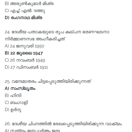
B) അരുൺകുമാർ മിശ്ര
C) എച്ച്‌. എൽ. ദത്തു
D) രംഗനാഥ മിശ്ര
24. ദേശീയ പതാകയുടെ രൂപ കല്പന ഭരണഘടനാ
നിർമ്മാണസഭ അംഗീകരിച്ചത്‌
A) 24 ജനുവരി 1950
B) 22 ജൂലൈ 1947
C) 26 നവംബർ 1949
D) 27 ഡിസംബർ 1911
25. വന്ദേമാതരം ചിട്ടപ്പെടുത്തിയിരിക്കുന്നത്‌
A) സംസ്ലൃതം
B) ഹിന്ദി
C) ബംഗാളി
D) ഉർദു
26. ദേശീയ ചിഹ്നത്തിൽ രേഖപ്പെടുത്തിയിരിക്കുന്ന വാക്യം
A) സത്യം ജയ ധർമ്മം ജയ