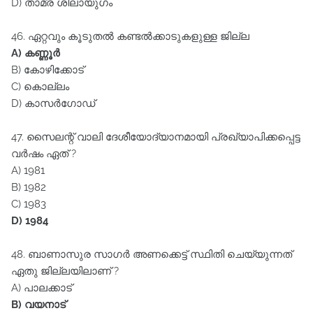
D) താമ്ര ശിലായുഗം
46. ഏറ്റവും കൂടുതൽ കണ്ടൽക്കാടുകളുള്ള ജില്ല
A) കണ്ണൂർ
B) കോഴിക്കോട്‌
C) കൊല്ലം
D) കാസർഗോഡ്‌
47. സൈലന്റ്‌ വാലി ദേശീയോദ്യാനമായി പ്രഖ്യാപിക്കപ്പെട്ട
വർഷം ഏത്‌ ?
A) 1981
B) 1982
C) 1983
D) 1984
48. ബാണാസുര സാഗർ അണക്കെട്ട്‌ സ്ഥിതി ചെയ്യുന്നത്‌
ഏതു ജില്ലയിലാണ്‌ ?
A) പാലക്കാട്‌
B) വയനാട്‌