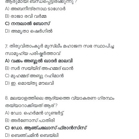
ആരുമായി ബന്ധപ്പെട്ടിരിക്കുന്നു ?
A) അബനീന്ദ്രനാഥ ടാഗോർ
B) രാജാ രവി വർമ്മ
C) നന്ദലാൽ ബോസ്‌
D) അമൃതാ ഷെർഗിൽ
7. തിരുവിതാംകൂർ മുസ്ലീം മഹാജന സഭ സ്ഥാപിച്ച
സാമൂഹ്യ പരിഷ്കർത്താവ്‌
A) വക്കം അബ്ദുൽ ഖാദർ മാലവി
B) സർ സയ്യിദ്‌ അഹമ്മദ്‌ ഖാൻ
C) മുഹമ്മദ്‌ അബ്ദു റഹിമാൻ
D) ഇ. മൊയ്തു മൗലവി
8. മലയാളത്തിലെ ആദ്യത്തെ വ്യാകരണ ഗ്രന്ഥം
തയ്യാറാക്കിയത്‌ ആര്‌ ?
A) ഡോ. ഹെർമൻ ഗുണ്ടർട്ട്‌
B) അർണോസ്‌ പാതിരി
C) ഡോ. ആഞ്ചലോസ്‌ ഫ്രാൻസിസ്‌
D) ബെഞ്ചമിൻ ബെയ്‌ലി