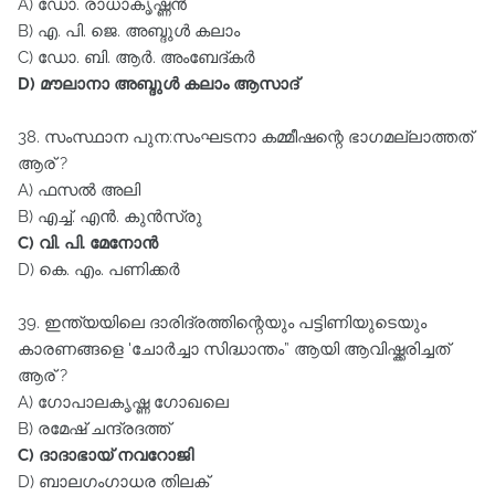
A) ഡോ. രാധാകൃഷ്ണൻ
B) എ. പി. ജെ. അബ്ദുൾ കലാം
C) ഡോ. ബി. ആർ. അംബേദ്കർ
D) മൗലാനാ അബ്ദുൾ കലാം ആസാദ്‌
38. സംസ്ഥാന പുന:സംഘടനാ കമ്മീഷന്റെ ഭാഗമല്ലാത്തത്‌
ആര്‌ ?
A) ഫസൽ അലി
B) എച്ച്‌. എൻ. കുൻസ്രു
C) വി. പി. മേനോൻ
D) കെ. എം. പണിക്കർ
39. ഇന്ത്യയിലെ ദാരിദ്രത്തിന്റെയും പട്ടിണിയുടെയും
കാരണങ്ങളെ 'ചോർച്ചാ സിദ്ധാന്തം” ആയി ആവിഷ്ക്കരിച്ചത്‌
ആര്‌ ?
A) ഗോപാലകൃഷ്ണ ഗോഖലെ
B) രമേഷ്‌ ചന്ദ്രദത്ത്‌
C) ദാദാഭായ്‌ നവറോജി
D) ബാലഗംഗാധര തിലക്‌