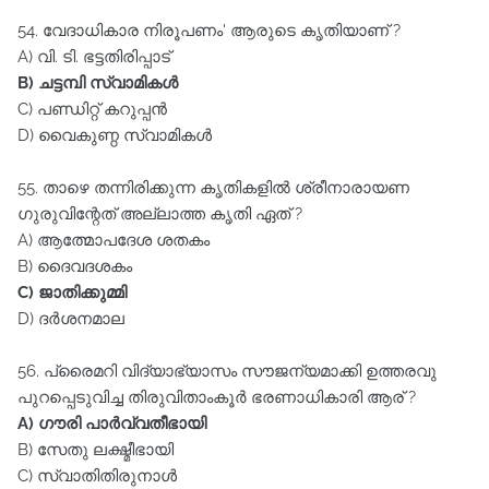
54. വേദാധികാര നിരൂപണം' ആരുടെ കൃതിയാണ്‌ ?
A) വി. ടി. ഭട്ടതിരിപ്പാട്‌
B) ചട്ടമ്പി സ്വാമികൾ
C) പണ്ഡിറ്റ്‌ കറുപ്പൻ
D) വൈകുണ്ഠ സ്വാമികൾ
55. താഴെ തന്നിരിക്കുന്ന കൃതികളിൽ ശ്രീനാരായണ
ഗുരുവിന്റേത്‌ അല്ലാത്ത കൃതി ഏത്‌ ?
A) ആത്മോപദേശ ശതകം
B) ദൈവദശകം
C) ജാതിക്കുമ്മി
D) ദർശനമാല
56. പ്രൈമറി വിദ്യാഭ്യാസം സൗജന്യമാക്കി ഉത്തരവു
പുറപ്പെടുവിച്ച തിരുവിതാംകൂർ ഭരണാധികാരി ആര്‌ ?
A) ഗൗരി പാർവ്വതീഭായി
B) സേതു ലക്ഷ്മീഭായി
C) സ്വാതിതിരുനാൾ