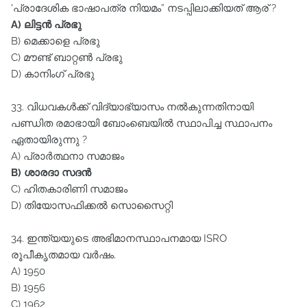
'പ്രാദേശിക ഭാഷാപത്ര നിയമം” നടപ്പിലാക്കിയത്‌ ആര്‌ ?
A) ലിട്ടൻ പ്രഭു
B) മെക്കാളെ പ്രഭു
C) മൗണ്ട് ബാറ്റൺ പ്രഭു
D) കാനിംഗ്‌ പ്രഭു
33. വിധവകൾക്ക്‌ വിദ്യാഭ്യാസം നൽകുന്നതിനായി
പണ്ഡിത രമാഭായി ബോംബെയിൽ സ്ഥാപിച്ച സ്ഥാപനം
ഏതായിരുന്നു ?
A) പ്രാർത്ഥനാ സമാജം
B) ശാരദാ സദൻ
C) ഹിതകാരിണി സമാജം
D) തിയോസഫിക്കൽ സൊസൈറ്റി
34. ഇന്ത്യയുടെ അഭിമാനസ്ഥാപനമായ ISRO
രൂപീകൃതമായ വർഷം.
A) 1950
B) 1956
C) 1962