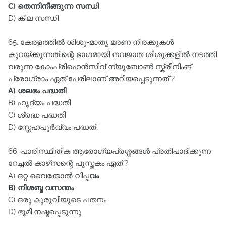
C) തെന്നിനീങ്ങുന്ന സന്ധി
D) കീല സന്ധി
65. കേരളത്തിൽ ശിശു-മാതൃ മരണ നിരക്കുകൾ
കുറയ്ക്കുന്നതിന്റെ ഭാഗമായി നവജാത ശിശുക്കളിൽ നടത്തി
വരുന്ന കോംപ്രിഹെൻസീവ്‌ ന്യൂബോൺ സ്ക്രീനിംങ്‌
പ്രോഗ്രാം ഏത്‌ പേരിലാണ്‌ അറിയപ്പെടുന്നത്‌ ?
A) ശലഭം പദ്ധതി
B) ഹൃദ്യം പദ്ധതി
C) ശ്രദ്ധ പദ്ധതി
D) സ്നേഹപൂർവ്വം പദ്ധതി
66. പാരിസ്ഥിതിക ആരോഗ്യപ്രശ്നങ്ങൾ പ്രതിപാദിക്കുന്ന
റേച്ചൽ കാഴ്‌സന്റെ പുസ്തകം ഏത്‌ ?
A) ഒറ്റ വൈക്കോൽ വിപ്പ
വം
B) നിശബ്ദ വസന്തം
C) ഒരു കുരുവിയുടെ പതനം
D) ഭൂമി നഷ്ടപ്പെടുന്നു