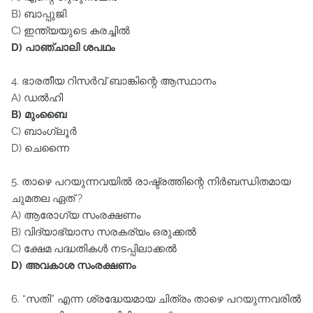
B) ബാപ്പുജി
C) ഇന്ത്യയുടെ കരച്ചിൽ
D) പാഞ്ചാലി ശപഥം
4. ഭാരതീയ റിസർവ്‌ ബാങ്കിന്റെ ആസ്ഥാനം
A) ഡൽഹി
B) മുംബൈ
C) ബാംഗ്ലൂർ
D) ചെന്നൈ
5. താഴെ പറയുന്നവയിൽ രാഷ്ട്രത്തിന്റെ നിർബന്ധിതമായ
ചുമതല ഏത്‌ ?
A) ആരോഗ്യ സംരക്ഷണം
B) വിദ്യാഭ്യാസ സരകര്യം ഒരുക്കൽ
C) ക്ഷേമ പദ്ധതികൾ നടപ്പിലാക്കൽ
D) അവകാശ സംരക്ഷണം
6. “സതി” എന്ന ശ്രദ്ധേയമായ ചിത്രം താഴെ പറയുന്നവരിൽ