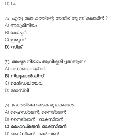
D) 1,4
72. ഏതു ലോഹത്തിന്റെ അയിര്‌ ആണ്‌ കലാമിൻ ?
A) അലുമിനിയം
B) കോപ്പർ
C) ഇരുമ്പ്‌
D) സിങ്ക്‌
73. അഷ്ടമ നിയമം ആവിഷ്കരിച്ചത് ആര് ?
A) ഡൊബറെയ്നർ
B) ന്യൂലാൻഡ്സ്‌
C) മെൻഡലിയേവ്‌
D) മോസ്‌ലി
74. ജലത്തിലെ ഘടക മൂലകങ്ങൾ
A) ഹൈഡ്രജൻ, നൈട്രജൻ
B) നൈട്രജൻ , ഓക്‌സിജൻ
C) ഹൈഡ്രജൻ, ഓക്‌സിജൻ
D) ഓക്‌സിജൻ, കാർബൺ