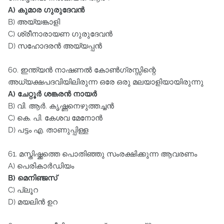
A) കുമാര ഗുരുദേവൻ
B) അയ്യങ്കാളി
C) ശ്രീനാരായണ ഗുരുദേവൻ
D) സഹോദരൻ അയ്യപ്പൻ
60. ഇന്ത്യൻ നാഷണൽ കോൺഗ്രസ്സിന്റെ
അധ്യക്ഷപദവിയിലിരുന്ന ഒരേ ഒരു മലയാളിയായിരുന്നു
A) ചേറ്റൂർ ശങ്കരൻ നായർ
B) വി. ആർ. കൃഷ്ണനെഴുത്തച്ചൻ
C) കെ. പി. കേശവ മേനോൻ
D) പട്ടം എ. താണുപ്പിള്ള
61. മസ്തിഷ്ക്കത്തെ പൊതിഞ്ഞു സംരക്ഷിക്കുന്ന ആവരണം
A) പെരികാർഡിയം
B) മെനിഞ്ജസ്‌
C) പ്ലൂറ
D) മയലിൻ ഉറ