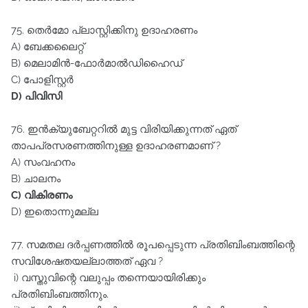
75. തെർമോ പ്ലാസ്റ്റിക്കിനു ഉദാഹരണം
A) ബേക്കലൈറ്റ്‌
B) മെലാമിൻ-ഫോർമാൽഡിഹൈഡ്‌
C) പോളിസ്റ്റർ
D) പിവിസി
76. ഇൻക്യുബേറ്ററിൽ മുട്ട വിരിയിക്കുന്നത്‌ ഏത്‌
താപപ്രസരണത്തിനുള്ള ഉദാഹരണമാണ്‌ ?
A) സംവഹനം
B) ചാലനം
C) വികിരണം
D) ഇതൊന്നുമല്ല
77. സമതല ദർപ്പണത്തിൽ രൂപപ്പെടുന്ന പ്രതിബിംബത്തിന്റെ
സവിശേഷതയല്ലാത്തത്‌ ഏവ ?
i) വസ്തുവിന്റെ വലുപ്പം തന്നെയായിരിക്കും
പ്രതിബിംബത്തിനും.