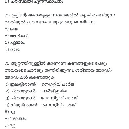
D) പരിസ്ഥിതി പുനസ്ഥാപനം
70. ഉപ്പിന്റെ അംശമുള്ള സ്ഥലങ്ങളിൽ കൃഷി ചെയ്യുന്ന
അത്യുൽപാദന ശേഷിയുള്ള ഒരു നെല്ലിനം
A) ജയ
B) ആര്യൻ
C) ഏഴോം
D) രമ്യ
71. ആറ്റത്തിനുള്ളിൽ കാണുന്ന കണങ്ങളുടെ പേരും
അവയുടെ ചാർജും തന്നിരിക്കുന്നു. ശരിയായ ജോഡി/
ജോഡികൾ കണ്ടെത്തുക.
1) ഇലക്ട്രോൺ -- നെഗറ്റീവ്‌ ചാർജ്‌
2) പ്രോട്ടോൺ -- ചാർജ്‌ ഇല്ല
3) പ്രോട്ടോൺ -- പോസിറ്റിവ്‌ ചാർജ്‌
4) ന്യൂട്രോൺ -- നെഗറ്റീവ് ചാർജ്
A) 1,3
B) 1 മാത്രം
C) 2,3