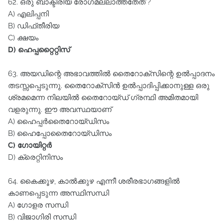
62. ഒരു ബാക്ടീരിയ രോഗമല്ലാത്തതേത്‌ ?
A) എലിപ്പനി
B) ഡിഫ്തീരിയ
C) ക്ഷയം
D) ഹെപ്പറ്റൈറ്റിസ്‌
63. അയഡിന്റെ അഭാവത്തിൽ തൈറോക്സിന്റെ ഉൽപ്പാദനം
തടസ്സപ്പെടുന്നു. തൈറോക്സിൻ ഉൽപ്പാദിപ്പിക്കാനുള്ള ഒരു
ശ്രമമെന്ന നിലയിൽ തൈറോയ്ഡ്‌ ഗ്രന്ഥി അമിതമായി
വളരുന്നു. ഈ അവസ്ഥയാണ്‌
A) ഹൈപ്പർതൈറോയ്ഡിസം
B) ഹൈപ്പോതൈറോയ്ഡിസം
C) ഗോയിറ്റർ
D) ക്രെറ്റിനിസം
64. കൈക്കൂഴ, കാൽക്കുഴ എന്നീ ശരീരഭാഗങ്ങളിൽ
കാണപ്പെടുന്ന അസ്ഥിസന്ധി
A) ഗോളര സന്ധി
B) വിജാഗിരി സന്ധി