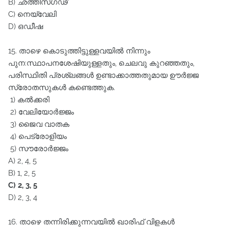
B) ഛത്തീസ്ഗഢ്
C) നെയ്‌വേലി
D) ഒഡീഷ
15. താഴെ കൊടുത്തിട്ടുള്ളവയിൽ നിന്നും
പുന:സ്ഥാപനശേഷിയുള്ളതും, ചെലവു കുറഞ്ഞതും,
പരിസ്ഥിതി പ്രശ്ലങ്ങൾ ഉണ്ടാക്കാത്തതുമായ ഊർജ്ജ
സ്രോതസുകൾ കണ്ടെത്തുക.
1) കൽക്കരി
2) വേലിയോർജ്ജം
3) ജൈവ വാതക
4) പെട്രോളിയം
5) സൗരോർജ്ജം
A) 2, 4, 5
B) 1, 2, 5
C) 2, 3, 5
D) 2, 3, 4
16. താഴെ തന്നിരിക്കുന്നവയിൽ ഖാരിഫ്‌ വിളകൾ