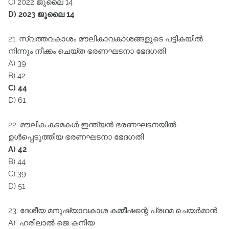
C) 2022 ജൂലൈ 14
D) 2023 ജൂലൈ 14
21. സ്വത്തവകാശം മൗലികാവകാശങ്ങളുടെ പട്ടികയിൽ
നിന്നും നീക്കം ചെയ്ത ഭരണഘടനാ ഭേദഗതി
A) 39
B) 42
C) 44
D) 61
22. മൗലിക കടമകൾ ഇന്ത്യൻ ഭരണഘടനയിൽ
ഉൾപ്പെടുത്തിയ ഭരണഘടനാ ഭേദഗതി
A) 42
B) 44
C) 39
D) 51
23. ദേശീയ മനുഷ്യാവകാശ കമ്മീഷന്റെ പ്രഥമ ചെയർമാൻ
A) ഹരിലാൽ ജെ കനിയ