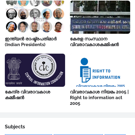
ഇന്ത്യൻ രാഷ്ട്രപതിമാർ
കേരള സംസ്ഥാന
(Indian Presidents)
വിവരാവകാശകമ്മിഷൻ
കേന്ദ്ര വിവരാവകാശ
വിവരാവകാശ നിയമം 2005 |
കമ്മീഷൻ
Right to information act
2005
Subjects