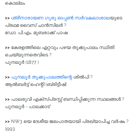
കൊല്ലം
>>
ശ്രീനാരായണ ഗുരു ഓപ്പൺ സർവകലാശാല
യുടെ
പ്രഥമ വൈസ്‌ ചാൻസിലർ ?
ഡോ. പി.എം. മുബരാക്ക്‌ പാഷ
>>
കേരളത്തിലെ ഏറ്റവും പഴയ തൂക്കുപാലം സ്ഥിതി
ചെയ്യുന്നതെവിടെ ?
പുനലൂർ (1877 )
>>
പുനലൂർ തൂക്കുപാലത്തിന്റെ
ശിൽപി ?
ആൽബർട്ട്‌ ഹെന്റി (ബ്രിട്ടീഷ്)
>>
പാലരുവി എക്സ്പ്രസ്സ്‌ ബന്ധിപ്പിക്കുന്ന സ്ഥലങ്ങൾ ?
പുനലൂർ - പാലക്കാട്‌
>>
NW3 യെ ദേശീയ ജലപാതയായി പ്രഖ്യാപിച്ച വർഷം ?
1993