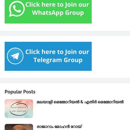
Popular Posts
മലയാളി മെമ്മോറിയൽ & എതിർ മെമ്മോറിയൽ
രാജാറാം മോഹൻ റോയ്‌