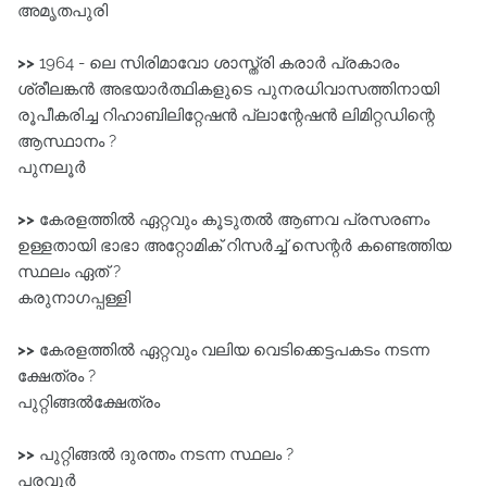
അമൃതപുരി
>>
1964 - ലെ സിരിമാവോ ശാസ്ത്രി കരാർ പ്രകാരം
ശ്രീലങ്കൻ അഭയാർത്ഥികളുടെ പുനരധിവാസത്തിനായി
രൂപീകരിച്ച റിഹാബിലിറ്റേഷൻ പ്ലാന്റേഷൻ ലിമിറ്റഡിന്റെ
ആസ്ഥാനം ?
പുനലൂർ
>>
കേരളത്തിൽ ഏറ്റവും കൂടുതൽ ആണവ പ്രസരണം
ഉള്ളതായി ഭാഭാ അറ്റോമിക്‌ റിസർച്ച്‌ സെന്റർ കണ്ടെത്തിയ
സ്ഥലം ഏത് ?
കരുനാഗപ്പള്ളി
>>
കേരളത്തിൽ ഏറ്റവും വലിയ വെടിക്കെട്ടപകടം നടന്ന
ക്ഷേത്രം ?
പുറ്റിങ്ങൽക്ഷേത്രം
>>
പുറ്റിങ്ങൽ ദുരന്തം നടന്ന സ്ഥലം ?
പരവൂർ