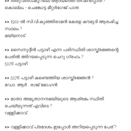
>>
തിരുവിതാംകൂറിലെ ആദ്യത്തെ തീവണ്ടിപ്പാത ?
കൊല്ലം - ചെങ്കോട്ട മീറ്റർഗേജ്‌ പാത
>>
1911-ൽ സി.വി.കുഞ്ഞിരാമൻ കേരള കൗമുദി ആരംഭിച്ച
സ്ഥലം ?
മയ്യനാട്‌
>>
സൈനുദ്ദീൻ പട്ടാഴി എന്ന പരിസ്ഥിതി ശാസ്ത്രജ്ഞന്റെ
പേരിൽ അിറയപ്പെടുന്ന ചെറു ഗ്രഹം ?
5178 പട്ടാഴി
>>
5178 പട്ടാഴി കണ്ടെത്തിയ ശാസ്ത്രജ്ഞൻ ?
ഡോ. ആർ . രാജ്‌ മോഹൻ
>>
മാതാ അമൃതാനന്ദമയിയുടെ ആശ്രമം സ്ഥിതി
ചെയ്യുന്നത്‌ എവിടെ ?
വള്ളിക്കാവ്‌
>>
വള്ളിക്കാവ്‌ പ്രദേശം ഇപ്പോൾ അറിയപ്പെടുന്ന പേര്‌ ?