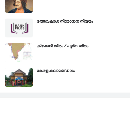
ദത്തവകാശ നിരോധന നിയമം
കിഴക്കന്‍ തീരം /പൂർവ തീരം
കേരള കലാമണ്ഡലം