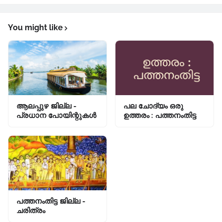
You might like
ആലപ്പുഴ ജില്ല -
പല ചോദ്യം ഒരു
പ്രധാന പോയിന്റുകൾ
ഉത്തരം : പത്തനംതിട്ട
പത്തനംതിട്ട ജില്ല -
ചരിത്രം