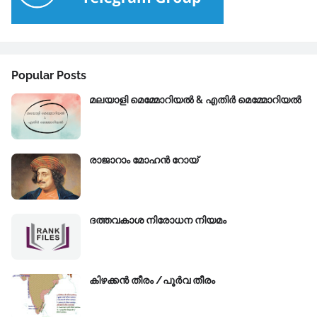
Popular Posts
മലയാളി മെമ്മോറിയൽ & എതിർ മെമ്മോറിയൽ
രാജാറാം മോഹൻ റോയ്‌
ദത്തവകാശ നിരോധന നിയമം
കിഴക്കന്‍ തീരം /പൂർവ തീരം