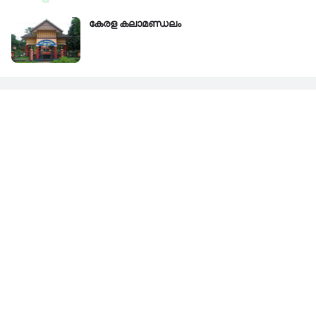
കേരള കലാമണ്ഡലം