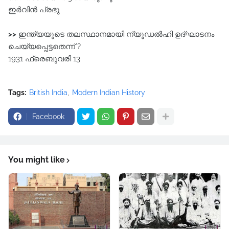
ഇർവിൻ പ്രഭു
>>
ഇന്ത്യയുടെ തലസ്ഥാനമായി ന്യൂഡൽഹി ഉദ്ഘാടനം
ചെയ്യപ്പെട്ടതെന്ന് ?
1931 ഫ്രെബുവരി 13
Tags:
British India
Modern Indian History
Facebook
You might like