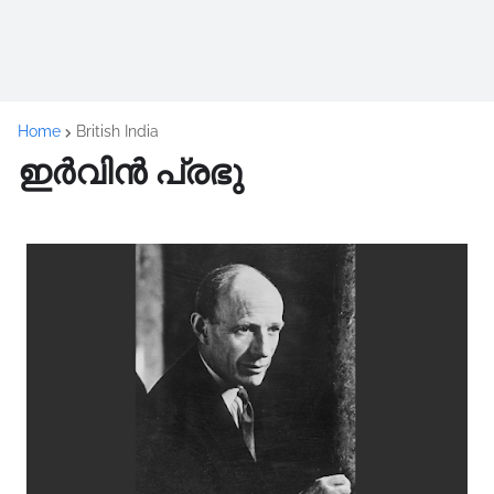
Home
British India
ഇർവിൻ പ്രഭു