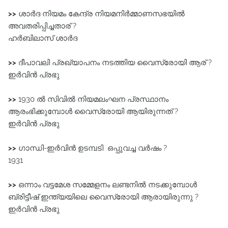
>>
ശാർദ നിയമം കേന്ദ്ര നിയമനിർമ്മാണസഭയിൽ
അവതരിപ്പിച്ചതാര് ?
ഹർബിലാസ്‌ ശാർദ
>>
ദീപാവലി പ്രഖ്യാപനം നടത്തിയ വൈസ്രോയി ആര് ?
ഇർവിൻ പ്രഭു
>>
1930 ൽ സിവിൽ നിയമലംഘന പ്രസ്ഥാനം
ആരംഭിക്കുമ്പോൾ വൈസ്രോയി ആയിരുന്നത് ?
ഇർവിൻ പ്രഭു
>>
ഗാന്ധി-ഇർവിൻ ഉടമ്പടി ഒപ്പുവച്ച വർഷം ?
1931
>>
ഒന്നാം വട്ടമേശ സമ്മേളനം ലണ്ടനിൽ നടക്കുമ്പോൾ
ബ്രിട്ടീഷ്‌ ഇന്ത്യയിലെ വൈസ്രോയി ആരായിരുന്നു ?
ഇർവിൻ പ്രഭു