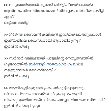
>>
നാട്ടുരാജ്യങ്ങൾക്കുമേൽ ബ്രിട്ടീഷ്‌ മേൽക്കോയ്മ
തുടർന്നും നിലനിർത്തണമെന്ന്‌ നിർദ്ദേശം നൽകിയ കമ്മിറ്റി
ഏത് ?
ബട്ട്ലർ കമ്മിറ്റി
>>
1928-ൽ സൈമൺ കമ്മീഷൻ ഇന്ത്യയിലെത്തുമ്പോൾ
ഇന്ത്യയിലെ വൈസ്രോയി ആരായിരുന്നു ?
ഇർവിൻ പ്രഭു
>>
സർദാർ വല്ലഭ്ഭായി പട്ടേലിന്റെ നേതൃത്വത്തിൽ
ഗുജറാത്തിൽ
ബർദോളി സത്യാഗ്രഹം
(1928)
നടക്കുമ്പോൾ വൈസ്രോയി ?
ഇർവിൻ പ്രഭു
>>
ആൺകുട്ടികളുടേയും പെൺകുട്ടികളുടേയും
വിവാഹപ്രായം യഥാക്രമം 18-ഉം 14-ഉം ആയി
നിജപ്പെടുത്തിയ ശാർദ നിയമം പാസ്സാക്കിയ വൈസ്രോയി ?
ഇർവിൻ പ്രഭു (1929)