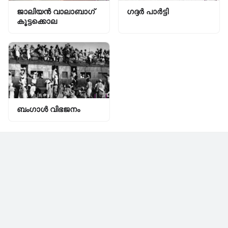
ജാലിയൻ വാലാബാഗ്
ഗദ്ദർ പാർട്ടി
കൂട്ടക്കൊല
ബംഗാൾ വിഭജനം