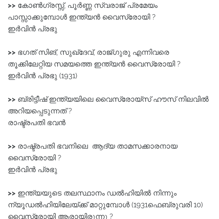
>>
കോൺഗ്രസ്സ്‌, പൂർണ്ണ സ്വരാജ്‌ പ്രമേയം
പാസ്സാക്കുമ്പോൾ ഇന്ത്യൻ വൈസ്രോയി ?
ഇർവിൻ പ്രഭു
>>
ഭഗത്‌ സിങ്‌, സുഖ്ദേവ്‌, രാജ്ഗുരു എന്നിവരെ
തൂക്കിലേറ്റിയ സമയത്തെ ഇന്ത്യൻ വൈസ്രോയി ?
ഇർവിൻ പ്രഭു (1931)
>>
ബ്രിട്ടീഷ് ഇന്ത്യയിലെ വൈസ്രോയ്‌സ്‌ ഹൗസ് നിലവിൽ
അറിയപ്പെടുന്നത് ?
രാഷ്ട്രപതി ഭവൻ
>>
രാഷ്ട്രപതി ഭവനിലെ ആദ്യ താമസക്കാരനായ
വൈസ്രോയി ?
ഇർവിൻ പ്രഭു
>>
ഇന്ത്യയുടെ തലസ്ഥാനം ഡൽഹിയിൽ നിന്നും
ന്യൂഡൽഹിയിലേയ്ക്ക്‌ മാറ്റുമ്പോൾ (1931ഫെബ്രുവരി 10)
വൈസ്രോയി ആരായിരുന്നു ?